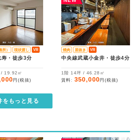
NEW
VR
VR
務所）
現状渡し
焼肉
居抜き
比寿・徒歩3分
中央線武蔵小金井・徒歩4分
坪 / 19.92㎡
1階 14坪 / 46.28㎡
,000
350,000
円(税抜)
賃料:
円(税抜)
件をもっと見る