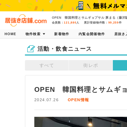
OPEN 韓国料理とサムギョプサル 豚まる（藤沢
会員数：
121,880
人
累計登録物件数：
99,259
件
HOME
物件検索
新着物件
内覧会開催物件
居抜き
活動・飲食ニュース
すべて
街レポ
OPEN　韓国料理とサムギ
2024.07.26
OPEN情報