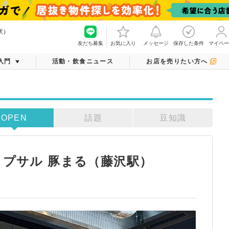
駅）
友だち募集
お気に入り
メッセージ
保存した条件
マイペー
入門
活動・飲食ニュース
お店を売りたい方へ
OPEN
話題
豆知識
ョプサル 豚まる（藤沢駅）