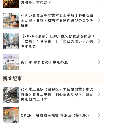
お酒を出すには？
小さい飲食店を開業する全手順！必要な資
金目安・資格・成功する物件選びのコツを
解説
【2026年最新】江戸川区で飲食店を開業！
「成熟した住宅街」と「水辺の潤い」が共
鳴する街
街レポ 駅まとめ｜東京都版
新着記事
代々木上原駅（渋谷区）で店舗開業！街の
特徴と飲食店事情｜都心至近ながら、緑が
残る邸宅エリア
OPEN 福嘟嘟麻辣烫 横浜店（横浜駅）