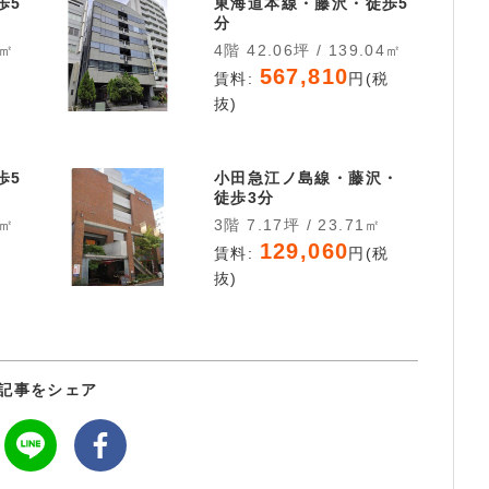
歩5
東海道本線・藤沢・徒歩5
分
7㎡
4階 42.06坪 / 139.04㎡
567,810
税
賃料:
円(税
抜)
歩5
小田急江ノ島線・藤沢・
徒歩3分
8㎡
3階 7.17坪 / 23.71㎡
129,060
税
賃料:
円(税
抜)
記事をシェア