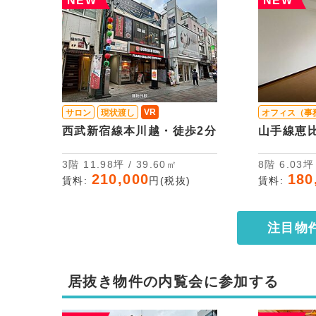
NEW
NEW
VR
サロン
現状渡し
オフィス（事
西武新宿線本川越・徒歩2分
山手線恵
3階 11.98坪 / 39.60㎡
8階 6.03
210,000
180
賃料:
円(税抜)
賃料:
注目物
居抜き物件の内覧会に参加する