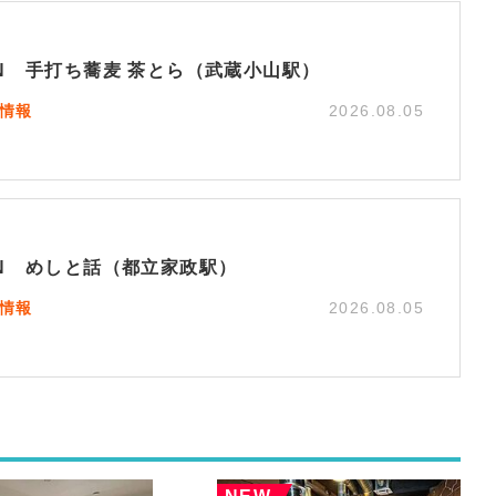
EN 手打ち蕎麦 茶とら（武蔵小山駅）
N情報
2026.08.05
EN めしと話（都立家政駅）
N情報
2026.08.05