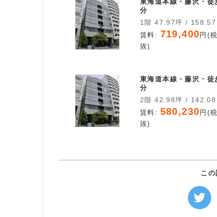
東海道本線・藤沢・徒
分
1階 47.97坪 / 158.5
719,400
賃料:
円(
抜)
東海道本線・藤沢・徒
分
2階 42.98坪 / 142.0
580,230
賃料:
円(
抜)
この