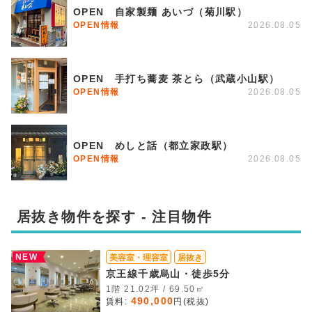
OPEN 自家製麺 あいづ（菊川駅）
OPEN情報
2026.08.05
OPEN 手打ち蕎麦 茶とら（武蔵小山駅）
OPEN情報
2026.08.05
OPEN めしと話（都立家政駅）
OPEN情報
2026.08.05
居抜き物件を探す - 注目物件
NEW
美容室・理容室
居抜き
京王線千歳烏山・徒歩5分
1階 21.02坪 / 69.50㎡
490,000
賃料:
円(税抜)