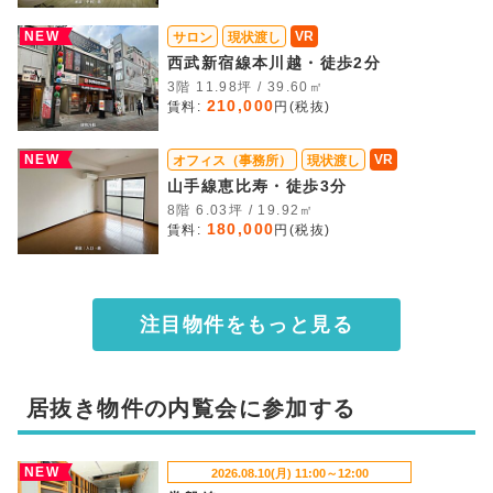
NEW
VR
サロン
現状渡し
西武新宿線本川越・徒歩2分
3階 11.98坪 / 39.60㎡
210,000
賃料:
円(税抜)
NEW
VR
オフィス（事務所）
現状渡し
山手線恵比寿・徒歩3分
8階 6.03坪 / 19.92㎡
180,000
賃料:
円(税抜)
注目物件をもっと見る
居抜き物件の内覧会に参加する
NEW
2026.08.10(月) 11:00～12:00