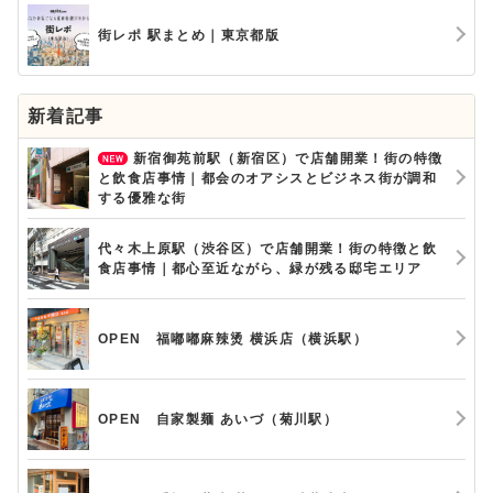
街レポ 駅まとめ｜東京都版
新着記事
新宿御苑前駅（新宿区）で店舗開業！街の特徴
と飲食店事情｜都会のオアシスとビジネス街が調和
する優雅な街
代々木上原駅（渋谷区）で店舗開業！街の特徴と飲
食店事情｜都心至近ながら、緑が残る邸宅エリア
OPEN 福嘟嘟麻辣烫 横浜店（横浜駅）
OPEN 自家製麺 あいづ（菊川駅）