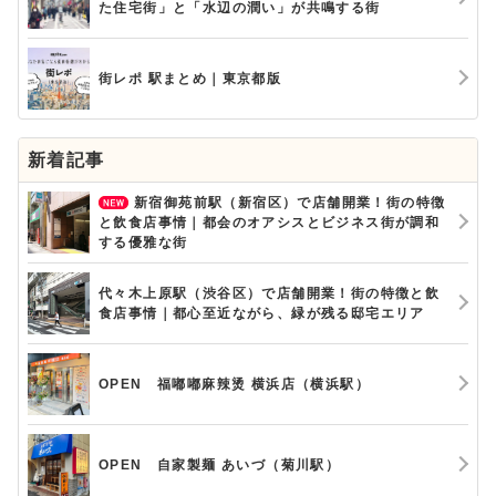
た住宅街」と「水辺の潤い」が共鳴する街
街レポ 駅まとめ｜東京都版
新着記事
新宿御苑前駅（新宿区）で店舗開業！街の特徴
と飲食店事情｜都会のオアシスとビジネス街が調和
する優雅な街
代々木上原駅（渋谷区）で店舗開業！街の特徴と飲
食店事情｜都心至近ながら、緑が残る邸宅エリア
OPEN 福嘟嘟麻辣烫 横浜店（横浜駅）
OPEN 自家製麺 あいづ（菊川駅）