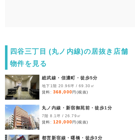
四谷三丁目 (丸ノ内線)の居抜き店舗
物件を見る
総武線・信濃町・徒歩5分
地下1階 20.96坪 / 69.30㎡
368,000
賃料:
円(税抜)
丸ノ内線・新宿御苑前・徒歩1分
7階 8.1坪 / 26.79㎡
120,000
賃料:
円(税抜)
都営新宿線・曙橋・徒歩3分