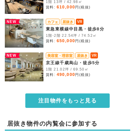
1階 13坪 / 42.98㎡
610,000
賃料:
円(税抜)
NEW
VR
カフェ
居抜き
東急東横線中目黒・徒歩8分
1階-2階 22.54坪 / 74.52㎡
650,000
賃料:
円(税抜)
NEW
VR
美容室・理容室
居抜き
京王線千歳烏山・徒歩5分
1階 21.02坪 / 69.50㎡
490,000
賃料:
円(税抜)
注目物件をもっと見る
居抜き物件の内覧会に参加する