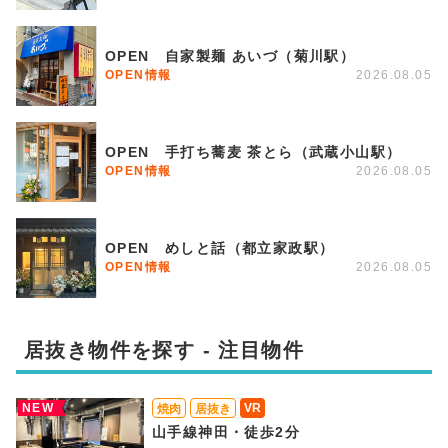
OPEN 自家製麺 あいづ（菊川駅）
OPEN情報
2026.08.05
OPEN 手打ち蕎麦 茶とら（武蔵小山駅）
OPEN情報
2026.08.05
OPEN めしと話（都立家政駅）
OPEN情報
2026.08.05
居抜き物件を探す - 注目物件
NEW
VR
焼肉
居抜き
山手線神田・徒歩2分