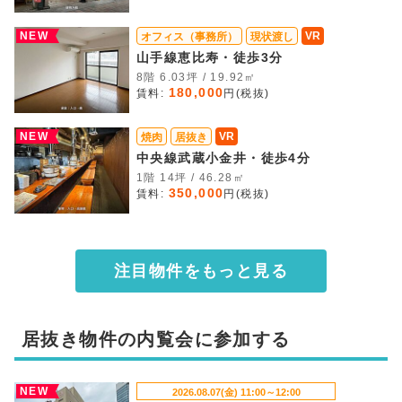
NEW
VR
オフィス（事務所）
現状渡し
山手線恵比寿・徒歩3分
8階 6.03坪 / 19.92㎡
180,000
賃料:
円(税抜)
NEW
VR
焼肉
居抜き
中央線武蔵小金井・徒歩4分
1階 14坪 / 46.28㎡
350,000
賃料:
円(税抜)
注目物件をもっと見る
居抜き物件の内覧会に参加する
NEW
2026.08.07(金) 11:00～12:00