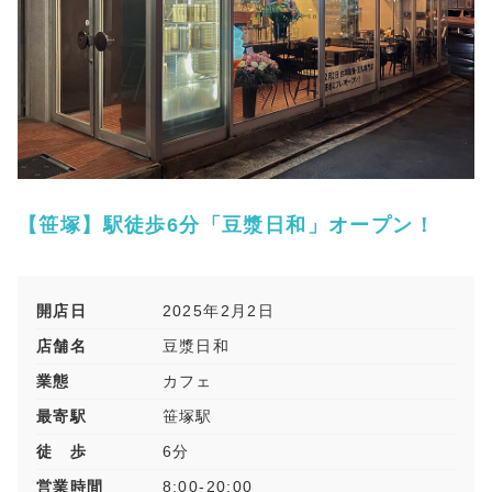
【笹塚】駅徒歩6分「豆漿日和」オープン！
開店日
2025年2月2日
店舗名
豆漿日和
業態
カフェ
最寄駅
笹塚駅
徒 歩
6分
営業時間
8:00-20:00