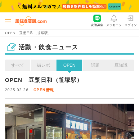
友達募集
メッセージ
ログイン
OPEN 豆漿日和（笹塚駅）
活動・飲食ニュース
すべて
街レポ
OPEN
話題
豆知識
OPEN　豆漿日和（笹塚駅）
2025.02.26
OPEN情報