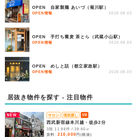
OPEN 自家製麺 あいづ（菊川駅）
OPEN情報
2026.08.05
OPEN 手打ち蕎麦 茶とら（武蔵小山駅）
OPEN情報
2026.08.05
OPEN めしと話（都立家政駅）
OPEN情報
2026.08.05
居抜き物件を探す - 注目物件
NEW
VR
サロン
現状渡し
西武新宿線本川越・徒歩2分
3階 11.98坪 / 39.60㎡
210,000
賃料:
円(税抜)