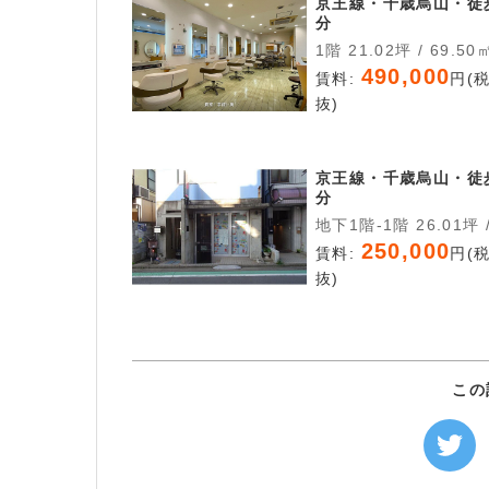
京王線・千歳烏山・徒
分
1階 21.02坪 / 69.50
490,000
賃料:
円(
抜)
京王線・千歳烏山・徒
分
地下1階-1階 26.01坪 /
85.98㎡
250,000
賃料:
円(
抜)
この