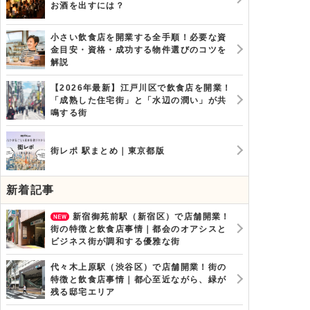
お酒を出すには？
小さい飲食店を開業する全手順！必要な資
金目安・資格・成功する物件選びのコツを
解説
【2026年最新】江戸川区で飲食店を開業！
「成熟した住宅街」と「水辺の潤い」が共
鳴する街
街レポ 駅まとめ｜東京都版
新着記事
新宿御苑前駅（新宿区）で店舗開業！
街の特徴と飲食店事情｜都会のオアシスと
ビジネス街が調和する優雅な街
代々木上原駅（渋谷区）で店舗開業！街の
特徴と飲食店事情｜都心至近ながら、緑が
残る邸宅エリア