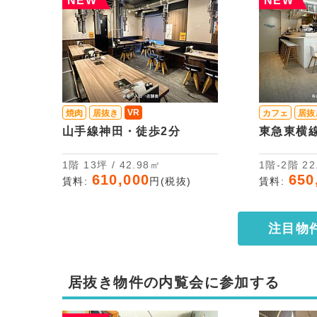
NEW
NEW
VR
焼肉
居抜き
カフェ
居抜
山手線神田・徒歩2分
東急東横
1階 13坪 / 42.98㎡
1階-
610,000
650
賃料:
円(税抜)
賃料:
注目物
居抜き物件の内覧会に参加する