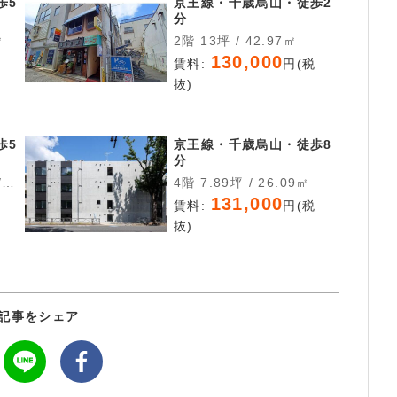
歩5
京王線・千歳烏山・徒歩2
分
㎡
2階 13坪 / 42.97㎡
130,000
税
賃料:
円(税
抜)
歩5
京王線・千歳烏山・徒歩8
分
4階 7.89坪 / 26.09㎡
131,000
税
賃料:
円(税
抜)
記事をシェア