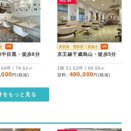
NEW
VR
VR
き
美容室・理容室
居抜き
線中目黒・徒歩8分
京王線千歳烏山・徒歩5分
2階 22.54坪 / 74.52㎡
1階 21.02坪 / 69.50㎡
,000
490,000
円(税抜)
賃料:
円(税抜)
件をもっと見る