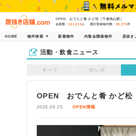
OPEN おでんと肴 かど松（千歳烏山駅）
会員数：
121,913
人
累計登録物件数：
99,279
件
HOME
物件検索
新着物件
内覧会開催物件
居抜き
活動・飲食ニュース
すべて
街レポ
OPEN　おでんと肴 かど
2025.03.25
OPEN情報