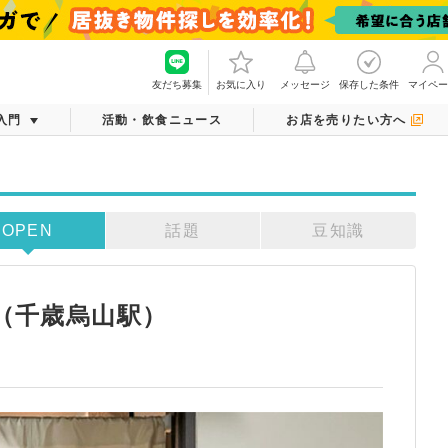
友だち募集
お気に入り
メッセージ
保存した条件
マイペー
入門
活動・飲食ニュース
お店を売りたい方へ
OPEN
話題
豆知識
松（千歳烏山駅）