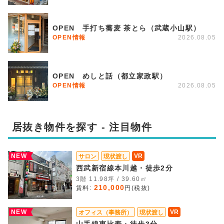
OPEN 手打ち蕎麦 茶とら（武蔵小山駅）
OPEN情報
2026.08.05
OPEN めしと話（都立家政駅）
OPEN情報
2026.08.05
居抜き物件を探す - 注目物件
NEW
VR
サロン
現状渡し
西武新宿線本川越・徒歩2分
3階 11.98坪 / 39.60㎡
210,000
賃料:
円(税抜)
NEW
VR
オフィス（事務所）
現状渡し