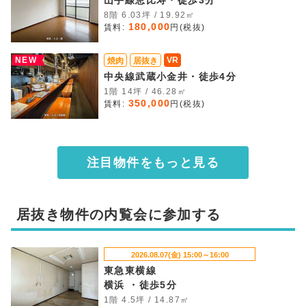
山手線恵比寿・徒歩3分
8階 6.03坪 / 19.92㎡
180,000
賃料:
円(税抜)
NEW
VR
焼肉
居抜き
中央線武蔵小金井・徒歩4分
1階 14坪 / 46.28㎡
350,000
賃料:
円(税抜)
注目物件をもっと見る
居抜き物件の内覧会に参加する
2026.08.07(金) 15:00～16:00
東急東横線
横浜 ・徒歩5分
1階 4.5坪 / 14.87㎡