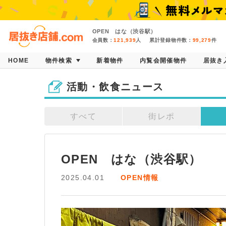
OPEN はな（渋谷駅）
会員数：
121,939
人
累計登録物件数：
99,279
件
HOME
物件検索
新着物件
内覧会開催物件
居抜き
活動・飲食ニュース
すべて
街レポ
OPEN　はな（渋谷駅）
2025.04.01
OPEN情報