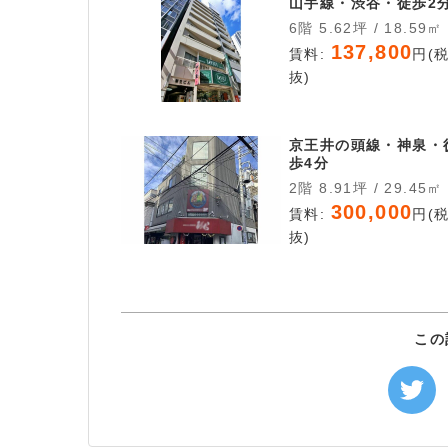
山手線・渋谷・徒歩2
6階 5.62坪 / 18.59㎡
137,800
賃料:
円(
抜)
京王井の頭線・神泉・
歩4分
2階 8.91坪 / 29.45㎡
300,000
賃料:
円(
抜)
この