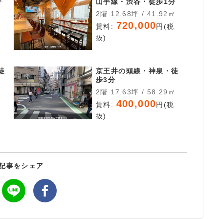
分
山手線・渋谷・徒歩1分
2階 12.68坪 / 41.92㎡
720,000
税
賃料:
円(税
抜)
徒
京王井の頭線・神泉・徒
歩3分
2階 17.63坪 / 58.29㎡
400,000
税
賃料:
円(税
抜)
記事をシェア