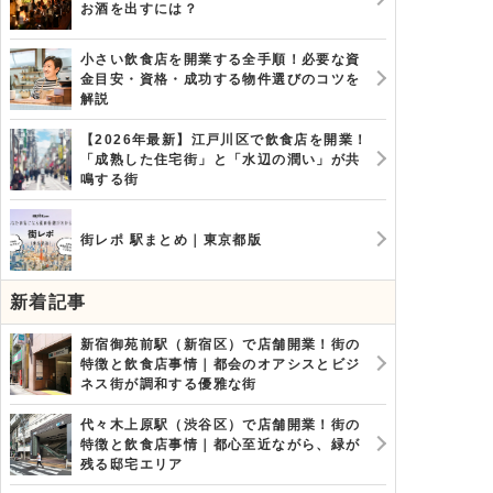
お酒を出すには？
小さい飲食店を開業する全手順！必要な資
金目安・資格・成功する物件選びのコツを
解説
【2026年最新】江戸川区で飲食店を開業！
「成熟した住宅街」と「水辺の潤い」が共
鳴する街
街レポ 駅まとめ｜東京都版
新着記事
新宿御苑前駅（新宿区）で店舗開業！街の
特徴と飲食店事情｜都会のオアシスとビジ
ネス街が調和する優雅な街
代々木上原駅（渋谷区）で店舗開業！街の
特徴と飲食店事情｜都心至近ながら、緑が
残る邸宅エリア