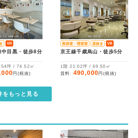
VR
VR
き
美容室・理容室
居抜き
線中目黒・徒歩8分
京王線千歳烏山・徒歩5分
2階 22.54坪 / 74.52㎡
1階 21.02坪 / 69.50㎡
,000
490,000
円(税抜)
賃料:
円(税抜)
件をもっと見る