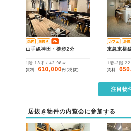
VR
焼肉
居抜き
カフェ
居抜
山手線神田・徒歩2分
東急東横
1階 13坪 / 42.98㎡
1階-
610,000
650
賃料:
円(税抜)
賃料:
注目物
居抜き物件の内覧会に参加する