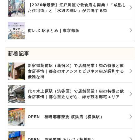
【2026年最新】江戸川区で飲食店を開業！「成熟し
た住宅街」と「水辺の潤い」が共鳴する街
街レポ 駅まとめ｜東京都版
新着記事
新宿御苑前駅（新宿区）で店舗開業！街の特徴と飲
食店事情｜都会のオアシスとビジネス街が調和する
優雅な街
代々木上原駅（渋谷区）で店舗開業！街の特徴と飲
食店事情｜都心至近ながら、緑が残る邸宅エリア
OPEN 福嘟嘟麻辣烫 横浜店（横浜駅）
OPEN 自家製麺 あいづ（菊川駅）