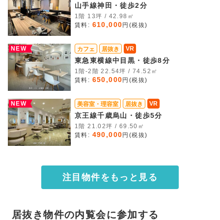
山手線神田・徒歩2分
1階 13坪 / 42.98㎡
610,000
賃料:
円(税抜)
NEW
VR
カフェ
居抜き
東急東横線中目黒・徒歩8分
1階-2階 22.54坪 / 74.52㎡
650,000
賃料:
円(税抜)
NEW
VR
美容室・理容室
居抜き
京王線千歳烏山・徒歩5分
1階 21.02坪 / 69.50㎡
490,000
賃料:
円(税抜)
注目物件をもっと見る
居抜き物件の内覧会に参加する