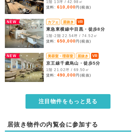
1階 13坪 / 42.98㎡
610,000
賃料:
円(税抜)
NEW
VR
カフェ
居抜き
東急東横線中目黒・徒歩8分
1階-2階 22.54坪 / 74.52㎡
650,000
賃料:
円(税抜)
NEW
VR
美容室・理容室
居抜き
京王線千歳烏山・徒歩5分
1階 21.02坪 / 69.50㎡
490,000
賃料:
円(税抜)
注目物件をもっと見る
居抜き物件の内覧会に参加する