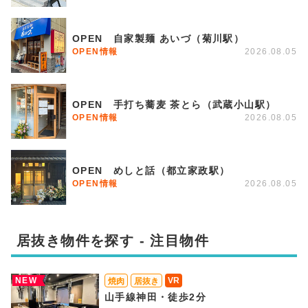
OPEN 自家製麺 あいづ（菊川駅）
OPEN情報
2026.08.05
OPEN 手打ち蕎麦 茶とら（武蔵小山駅）
OPEN情報
2026.08.05
OPEN めしと話（都立家政駅）
OPEN情報
2026.08.05
居抜き物件を探す - 注目物件
NEW
VR
焼肉
居抜き
山手線神田・徒歩2分