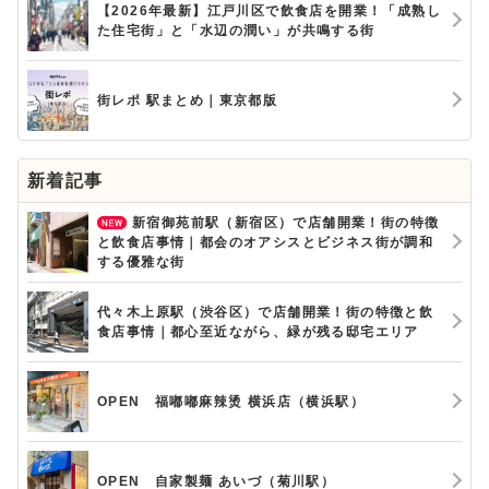
【2026年最新】江戸川区で飲食店を開業！「成熟し
た住宅街」と「水辺の潤い」が共鳴する街
街レポ 駅まとめ｜東京都版
新着記事
新宿御苑前駅（新宿区）で店舗開業！街の特徴
と飲食店事情｜都会のオアシスとビジネス街が調和
する優雅な街
代々木上原駅（渋谷区）で店舗開業！街の特徴と飲
食店事情｜都心至近ながら、緑が残る邸宅エリア
OPEN 福嘟嘟麻辣烫 横浜店（横浜駅）
OPEN 自家製麺 あいづ（菊川駅）