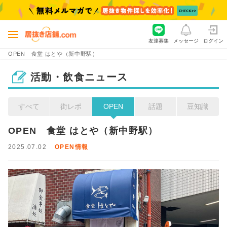
友達募集
メッセージ
ログイン
OPEN 食堂 はとや（新中野駅）
活動・飲食ニュース
すべて
街レポ
OPEN
話題
豆知識
OPEN　食堂 はとや（新中野駅）
2025.07.02
OPEN情報