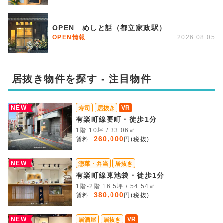
OPEN めしと話（都立家政駅）
OPEN情報
2026.08.05
居抜き物件を探す - 注目物件
NEW
VR
寿司
居抜き
有楽町線要町・徒歩1分
1階 10坪 / 33.06㎡
260,000
賃料:
円(税抜)
NEW
惣菜・弁当
居抜き
有楽町線東池袋・徒歩1分
1階-2階 16.5坪 / 54.54㎡
380,000
賃料:
円(税抜)
NEW
VR
居酒屋
居抜き