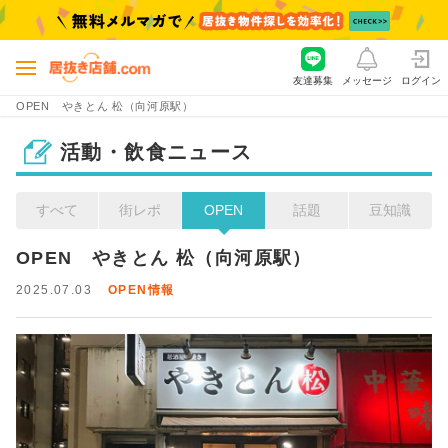
友達募集
メッセージ
ログイン
OPEN やきとん 松（向河原駅）
活動・飲食ニュース
すべて
街レポ
OPEN
話題
豆知識
OPEN　やきとん 松（向河原駅）
2025.07.03
OPEN情報