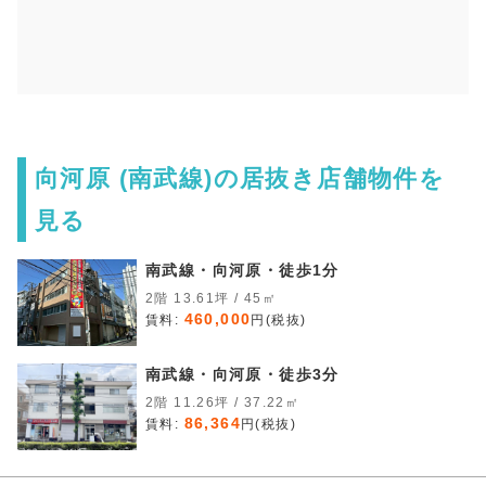
向河原 (南武線)の居抜き店舗物件を
見る
南武線・向河原・徒歩1分
2階 13.61坪 / 45㎡
460,000
賃料:
円(税抜)
南武線・向河原・徒歩3分
2階 11.26坪 / 37.22㎡
86,364
賃料:
円(税抜)