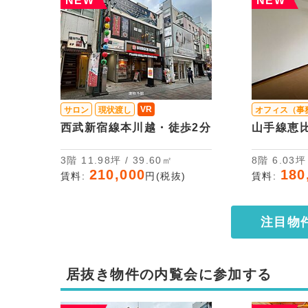
NEW
NEW
VR
サロン
現状渡し
オフィス（事
西武新宿線本川越・徒歩2分
山手線恵
3階 11.98坪 / 39.60㎡
8階 6.03
210,000
180
賃料:
円(税抜)
賃料:
注目物
居抜き物件の内覧会に参加する