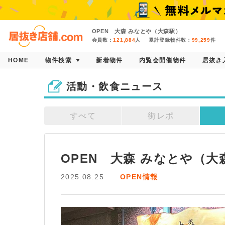
OPEN 大森 みなとや（大森駅）
会員数：
121,884
人
累計登録物件数：
99,259
件
HOME
物件検索
新着物件
内覧会開催物件
居抜き
活動・飲食ニュース
すべて
街レポ
OPEN　大森 みなとや（大
2025.08.25
OPEN情報