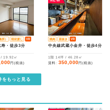
NEW
VR
VR
務所）
現状渡し
焼肉
居抜き
比寿・徒歩3分
中央線武蔵小金井・徒歩4分
坪 / 19.92㎡
1階 14坪 / 46.28㎡
,000
350,000
円(税抜)
賃料:
円(税抜)
件をもっと見る