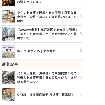
お酒を出すには？
小さい飲食店を開業する全手順！必要な資
金目安・資格・成功する物件選びのコツを
解説
【2026年最新】江戸川区で飲食店を開業！
「成熟した住宅街」と「水辺の潤い」が共
鳴する街
街レポ 駅まとめ｜東京都版
新着記事
代々木上原駅（渋谷区）で店舗開業！街の
特徴と飲食店事情｜都心至近ながら、緑が
残る邸宅エリア
OPEN 福嘟嘟麻辣烫 横浜店（横浜駅）