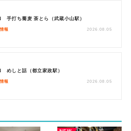
EN 手打ち蕎麦 茶とら（武蔵小山駅）
N情報
2026.08.05
EN めしと話（都立家政駅）
N情報
2026.08.05