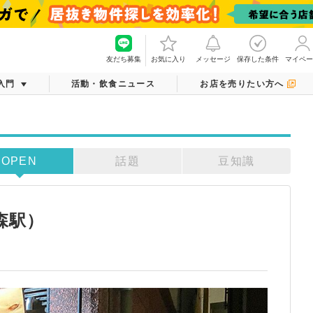
友だち募集
お気に入り
メッセージ
保存した条件
マイペー
入門
活動・飲食ニュース
お店を売りたい方へ
OPEN
話題
豆知識
森駅）