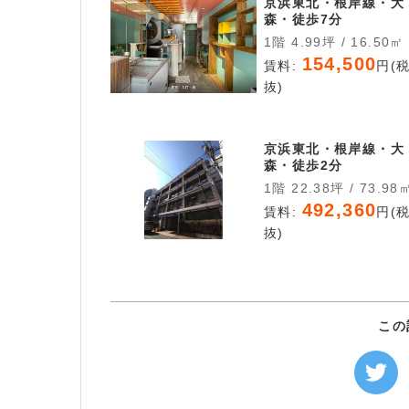
京浜東北・根岸線・大
森・徒歩7分
1階 4.99坪 / 16.50㎡
154,500
賃料:
円(
抜)
京浜東北・根岸線・大
森・徒歩2分
1階 22.38坪 / 73.98
492,360
賃料:
円(
抜)
この