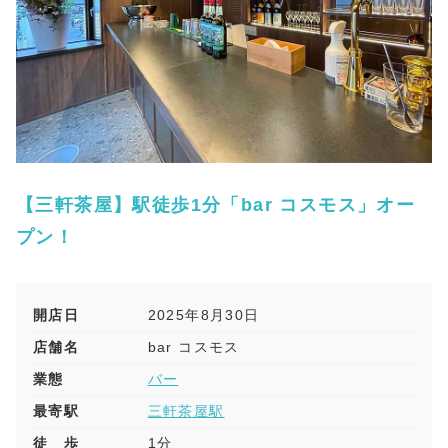
【三軒茶屋】駅徒歩1分「bar コスモス」オー
プン！
開店日
2025年8月30日
店舗名
bar コスモス
業態
バー
最寄駅
三軒茶屋駅
徒 歩
1分