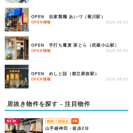
OPEN 自家製麺 あいづ（菊川駅）
OPEN情報
2026.08.05
OPEN 手打ち蕎麦 茶とら（武蔵小山駅）
OPEN情報
2026.08.05
OPEN めしと話（都立家政駅）
OPEN情報
2026.08.05
居抜き物件を探す - 注目物件
NEW
VR
焼肉
居抜き
山手線神田・徒歩2分