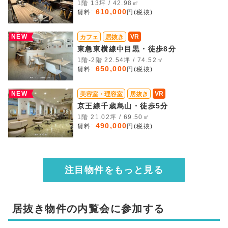
1階 13坪 / 42.98㎡
610,000
賃料:
円(税抜)
NEW
VR
カフェ
居抜き
東急東横線中目黒・徒歩8分
1階-2階 22.54坪 / 74.52㎡
650,000
賃料:
円(税抜)
NEW
VR
美容室・理容室
居抜き
京王線千歳烏山・徒歩5分
1階 21.02坪 / 69.50㎡
490,000
賃料:
円(税抜)
注目物件をもっと見る
居抜き物件の内覧会に参加する