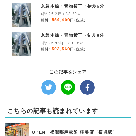
京急本線・青物横丁・徒歩6分
4階 25.2坪 / 83.29㎡
554,400
賃料:
円(税抜)
京急本線・青物横丁・徒歩6分
3階 26.98坪 / 89.18㎡
593,560
賃料:
円(税抜)
この記事をシェア
こちらの記事も読まれています
OPEN 福嘟嘟麻辣烫 横浜店（横浜駅）