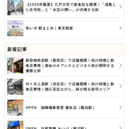
【2026年最新】江戸川区で飲食店を開業！「成熟し
た住宅街」と「水辺の潤い」が共鳴する街
街レポ 駅まとめ｜東京都版
新着記事
新宿御苑前駅（新宿区）で店舗開業！街の特徴と飲
食店事情｜都会のオアシスとビジネス街が調和する
優雅な街
代々木上原駅（渋谷区）で店舗開業！街の特徴と飲
食店事情｜都心至近ながら、緑が残る邸宅エリア
OPEN 福嘟嘟麻辣烫 横浜店（横浜駅）
OPEN 自家製麺 あいづ（菊川駅）