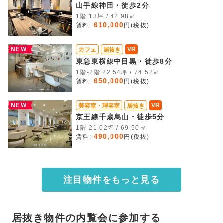
山手線神田・徒歩2分
1階 13坪 / 42.98㎡
610,000
賃料:
円(税抜)
NEW
VR
カフェ
居抜き
東急東横線中目黒・徒歩8分
1階-2階 22.54坪 / 74.52㎡
650,000
賃料:
円(税抜)
NEW
VR
美容室・理容室
居抜き
京王線千歳烏山・徒歩5分
1階 21.02坪 / 69.50㎡
490,000
賃料:
円(税抜)
注目物件をもっと見る
居抜き物件の内覧会に参加する