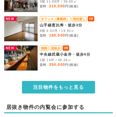
3階 11.98坪 / 39.60㎡
210,000
賃料:
円(税抜)
NEW
VR
オフィス（事務所）
現状渡し
山手線恵比寿・徒歩3分
8階 6.03坪 / 19.92㎡
180,000
賃料:
円(税抜)
NEW
VR
焼肉
居抜き
中央線武蔵小金井・徒歩4分
1階 14坪 / 46.28㎡
350,000
賃料:
円(税抜)
注目物件をもっと見る
居抜き物件の内覧会に参加する