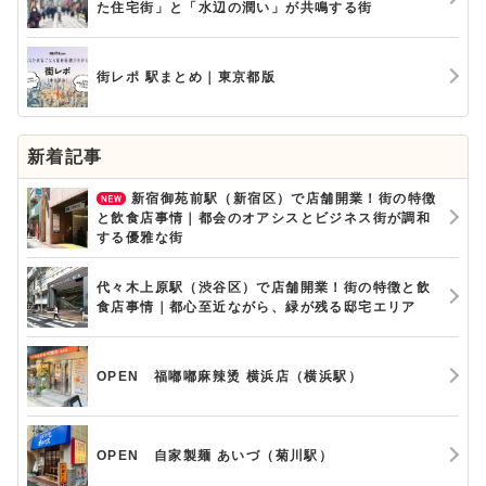
た住宅街」と「水辺の潤い」が共鳴する街
街レポ 駅まとめ｜東京都版
新着記事
新宿御苑前駅（新宿区）で店舗開業！街の特徴
と飲食店事情｜都会のオアシスとビジネス街が調和
する優雅な街
代々木上原駅（渋谷区）で店舗開業！街の特徴と飲
食店事情｜都心至近ながら、緑が残る邸宅エリア
OPEN 福嘟嘟麻辣烫 横浜店（横浜駅）
OPEN 自家製麺 あいづ（菊川駅）