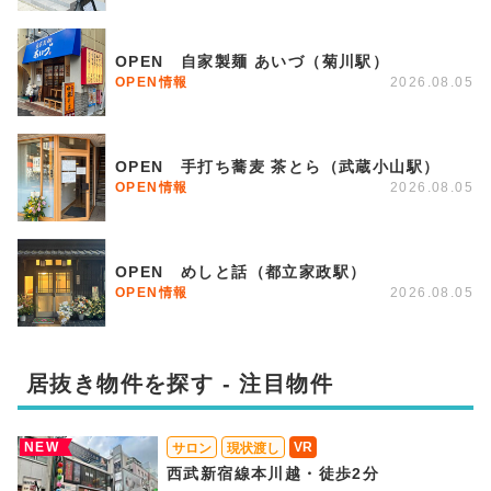
OPEN 自家製麺 あいづ（菊川駅）
OPEN情報
2026.08.05
OPEN 手打ち蕎麦 茶とら（武蔵小山駅）
OPEN情報
2026.08.05
OPEN めしと話（都立家政駅）
OPEN情報
2026.08.05
居抜き物件を探す - 注目物件
NEW
VR
サロン
現状渡し
西武新宿線本川越・徒歩2分