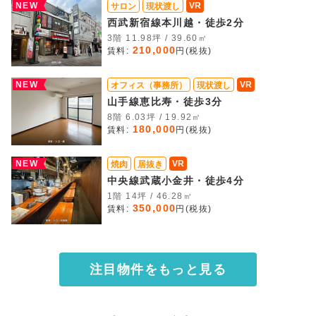
NEW
VR
サロン
現状渡し
西武新宿線本川越・徒歩2分
3階 11.98坪 / 39.60㎡
210,000
賃料:
円(税抜)
NEW
VR
オフィス（事務所）
現状渡し
山手線恵比寿・徒歩3分
8階 6.03坪 / 19.92㎡
180,000
賃料:
円(税抜)
NEW
VR
焼肉
居抜き
中央線武蔵小金井・徒歩4分
1階 14坪 / 46.28㎡
350,000
賃料:
円(税抜)
注目物件をもっと見る