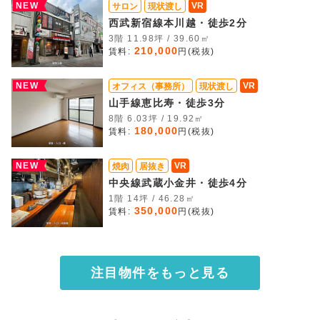
NEW
VR
サロン
現状渡し
西武新宿線本川越・徒歩2分
3階 11.98坪 / 39.60㎡
210,000
賃料:
円(税抜)
NEW
VR
オフィス（事務所）
現状渡し
山手線恵比寿・徒歩3分
8階 6.03坪 / 19.92㎡
180,000
賃料:
円(税抜)
NEW
VR
焼肉
居抜き
中央線武蔵小金井・徒歩4分
1階 14坪 / 46.28㎡
350,000
賃料:
円(税抜)
注目物件をもっと見る