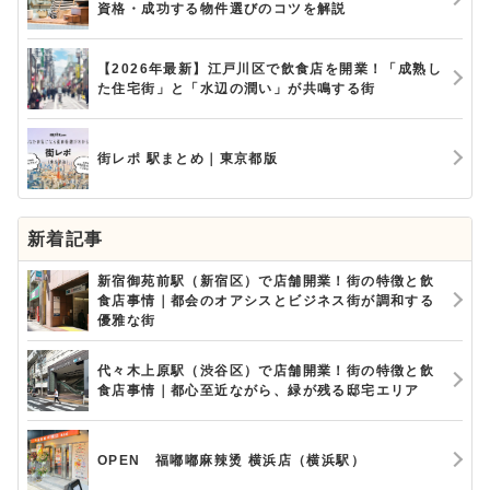
資格・成功する物件選びのコツを解説
【2026年最新】江戸川区で飲食店を開業！「成熟し
た住宅街」と「水辺の潤い」が共鳴する街
街レポ 駅まとめ｜東京都版
新着記事
新宿御苑前駅（新宿区）で店舗開業！街の特徴と飲
食店事情｜都会のオアシスとビジネス街が調和する
優雅な街
代々木上原駅（渋谷区）で店舗開業！街の特徴と飲
食店事情｜都心至近ながら、緑が残る邸宅エリア
OPEN 福嘟嘟麻辣烫 横浜店（横浜駅）