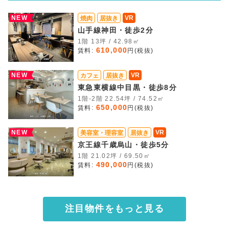
NEW
VR
焼肉
居抜き
山手線神田・徒歩2分
1階 13坪 / 42.98㎡
610,000
賃料:
円(税抜)
NEW
VR
カフェ
居抜き
東急東横線中目黒・徒歩8分
1階-2階 22.54坪 / 74.52㎡
650,000
賃料:
円(税抜)
NEW
VR
美容室・理容室
居抜き
京王線千歳烏山・徒歩5分
1階 21.02坪 / 69.50㎡
490,000
賃料:
円(税抜)
注目物件をもっと見る