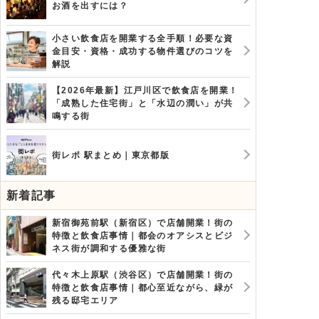
お酒を出すには？
小さい飲食店を開業する全手順！必要な資
金目安・資格・成功する物件選びのコツを
解説
【2026年最新】江戸川区で飲食店を開業！
「成熟した住宅街」と「水辺の潤い」が共
鳴する街
街レポ 駅まとめ｜東京都版
新着記事
新宿御苑前駅（新宿区）で店舗開業！街の
特徴と飲食店事情｜都会のオアシスとビジ
ネス街が調和する優雅な街
代々木上原駅（渋谷区）で店舗開業！街の
特徴と飲食店事情｜都心至近ながら、緑が
残る邸宅エリア