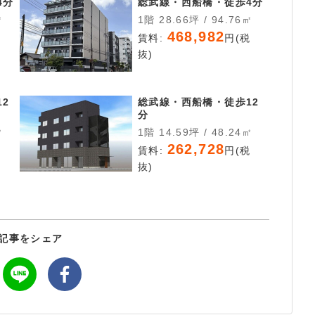
4分
総武線・西船橋・徒歩4分
㎡
1階 28.66坪 / 94.76㎡
468,982
税
賃料:
円(税
抜)
2
総武線・西船橋・徒歩12
分
㎡
1階 14.59坪 / 48.24㎡
262,728
税
賃料:
円(税
抜)
記事をシェア