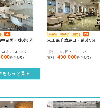
VR
VR
き
美容室・理容室
居抜き
線中目黒・徒歩8分
京王線千歳烏山・徒歩5分
2階 22.54坪 / 74.52㎡
1階 21.02坪 / 69.50㎡
,000
490,000
円(税抜)
賃料:
円(税抜)
件をもっと見る