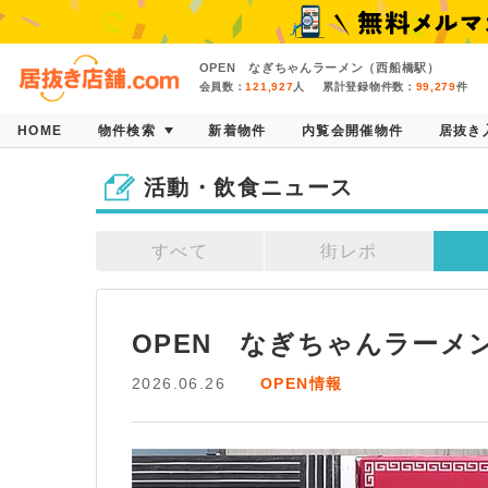
OPEN なぎちゃんラーメン（西船橋駅）
会員数：
121,927
人
累計登録物件数：
99,279
件
HOME
物件検索
新着物件
内覧会開催物件
居抜き
活動・飲食ニュース
すべて
街レポ
OPEN　なぎちゃんラーメ
2026.06.26
OPEN情報