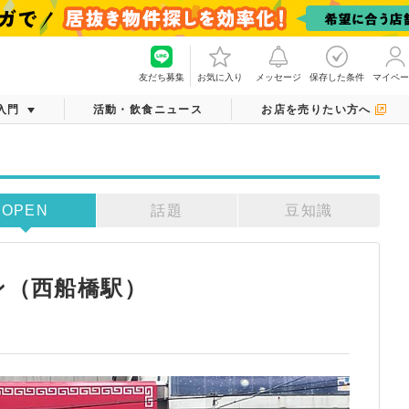
友だち募集
お気に入り
メッセージ
保存した条件
マイペー
入門
活動・飲食ニュース
お店を売りたい方へ
OPEN
話題
豆知識
ン（西船橋駅）