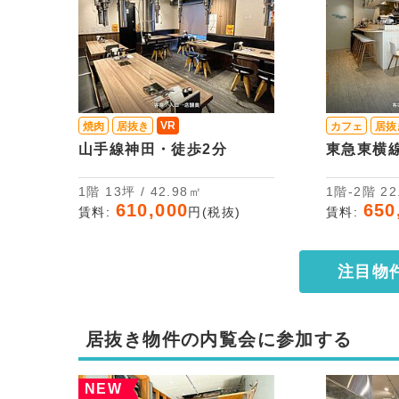
VR
焼肉
居抜き
カフェ
居抜
山手線神田・徒歩2分
東急東横
1階 13坪 / 42.98㎡
1階-
610,000
650
賃料:
円(税抜)
賃料:
注目物
居抜き物件の内覧会に参加する
NEW