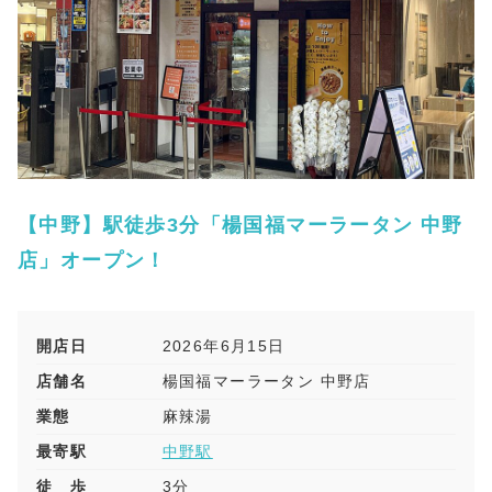
【中野】駅徒歩3分「楊国福マーラータン 中野
店」オープン！
開店日
2026年6月15日
店舗名
楊国福マーラータン 中野店
業態
麻辣湯
最寄駅
中野駅
徒 歩
3分