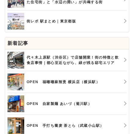
た住宅街」と「水辺の潤い」が共鳴する街
街レポ 駅まとめ｜東京都版
新着記事
代々木上原駅（渋谷区）で店舗開業！街の特徴と飲
食店事情｜都心至近ながら、緑が残る邸宅エリア
OPEN 福嘟嘟麻辣烫 横浜店（横浜駅）
OPEN 自家製麺 あいづ（菊川駅）
OPEN 手打ち蕎麦 茶とら（武蔵小山駅）