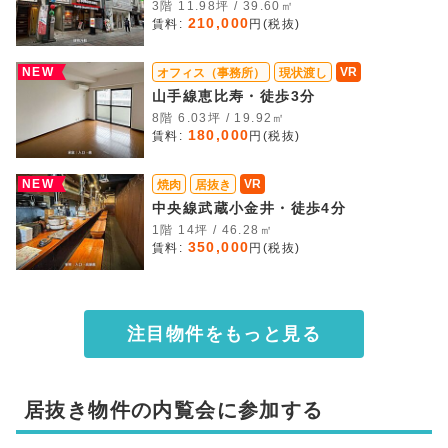
3階 11.98坪 / 39.60㎡
210,000
賃料:
円(税抜)
NEW
VR
オフィス（事務所）
現状渡し
山手線恵比寿・徒歩3分
8階 6.03坪 / 19.92㎡
180,000
賃料:
円(税抜)
NEW
VR
焼肉
居抜き
中央線武蔵小金井・徒歩4分
1階 14坪 / 46.28㎡
350,000
賃料:
円(税抜)
注目物件をもっと見る
居抜き物件の内覧会に参加する