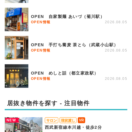
OPEN 自家製麺 あいづ（菊川駅）
OPEN情報
2026.08.05
OPEN 手打ち蕎麦 茶とら（武蔵小山駅）
OPEN情報
2026.08.05
OPEN めしと話（都立家政駅）
OPEN情報
2026.08.05
居抜き物件を探す - 注目物件
NEW
VR
サロン
現状渡し
西武新宿線本川越・徒歩2分