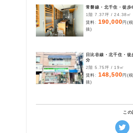
常磐線・北千住・徒歩
1階 7.37坪 / 24.38㎡
190,000
賃料:
円(
抜)
日比谷線・北千住・徒
分
2階 5.75坪 / 19㎡
148,500
賃料:
円(
抜)
この