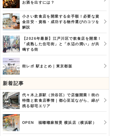
お酒を出すには？
小さい飲食店を開業する全手順！必要な資
金目安・資格・成功する物件選びのコツを
解説
【2026年最新】江戸川区で飲食店を開業！
「成熟した住宅街」と「水辺の潤い」が共
鳴する街
街レポ 駅まとめ｜東京都版
新着記事
代々木上原駅（渋谷区）で店舗開業！街の
特徴と飲食店事情｜都心至近ながら、緑が
残る邸宅エリア
OPEN 福嘟嘟麻辣烫 横浜店（横浜駅）