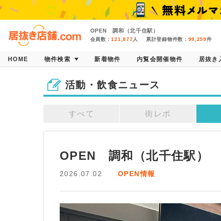
OPEN 調和（北千住駅）
会員数：
121,877
人
累計登録物件数：
99,259
件
HOME
物件検索
新着物件
内覧会開催物件
居抜き
活動・飲食ニュース
すべて
街レポ
OPEN　調和（北千住駅）
2026.07.02
OPEN情報