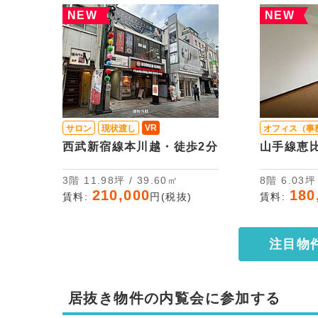
NEW
NEW
VR
サロン
現状渡し
オフィス（事
西武新宿線本川越・徒歩2分
山手線恵
3階 11.98坪 / 39.60㎡
8階 6.03
210,000
180
賃料:
円(税抜)
賃料:
注目物
居抜き物件の内覧会に参加する