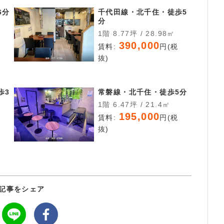
6分
千代田線・北千住・徒歩5
分
1階 8.77坪 / 28.98㎡
税
390,000
賃料:
円(税
抜)
歩3
常磐線・北千住・徒歩5分
1階 6.47坪 / 21.4㎡
195,000
賃料:
円(税
税
抜)
記事をシェア