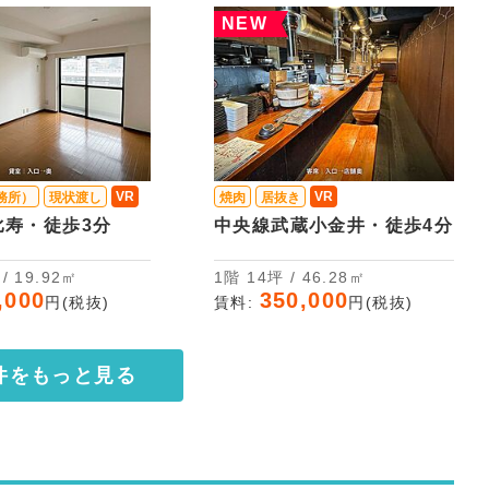
NEW
VR
VR
務所）
現状渡し
焼肉
居抜き
比寿・徒歩3分
中央線武蔵小金井・徒歩4分
坪 / 19.92㎡
1階 14坪 / 46.28㎡
,000
350,000
円(税抜)
賃料:
円(税抜)
件をもっと見る