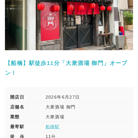
【船橋】駅徒歩11分「大衆酒場 御門」オープ
ン！
開店日
2026年6月27日
店舗名
大衆酒場 御門
業態
大衆酒場
最寄駅
船橋駅
徒 歩
11分