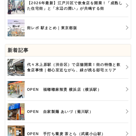
【2026年最新】江戸川区で飲食店を開業！「成熟し
た住宅街」と「水辺の潤い」が共鳴する街
街レポ 駅まとめ｜東京都版
新着記事
代々木上原駅（渋谷区）で店舗開業！街の特徴と飲
食店事情｜都心至近ながら、緑が残る邸宅エリア
OPEN 福嘟嘟麻辣烫 横浜店（横浜駅）
OPEN 自家製麺 あいづ（菊川駅）
OPEN 手打ち蕎麦 茶とら（武蔵小山駅）