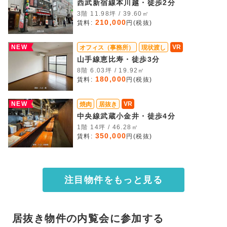
西武新宿線本川越・徒歩2分
3階 11.98坪 / 39.60㎡
210,000
賃料:
円(税抜)
NEW
VR
オフィス（事務所）
現状渡し
山手線恵比寿・徒歩3分
8階 6.03坪 / 19.92㎡
180,000
賃料:
円(税抜)
NEW
VR
焼肉
居抜き
中央線武蔵小金井・徒歩4分
1階 14坪 / 46.28㎡
350,000
賃料:
円(税抜)
注目物件をもっと見る
居抜き物件の内覧会に参加する