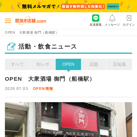
友達募集
メッセージ
ログイン
OPEN 大衆酒場 御門（船橋駅）
活動・飲食ニュース
すべて
街レポ
OPEN
話題
豆知識
OPEN　大衆酒場 御門（船橋駅）
2026.07.03
OPEN情報