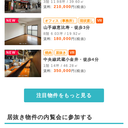
3階 11.98坪 / 39.60㎡
210,000
賃料:
円(税抜)
NEW
VR
オフィス（事務所）
現状渡し
山手線恵比寿・徒歩3分
8階 6.03坪 / 19.92㎡
180,000
賃料:
円(税抜)
NEW
VR
焼肉
居抜き
中央線武蔵小金井・徒歩4分
1階 14坪 / 46.28㎡
350,000
賃料:
円(税抜)
注目物件をもっと見る
居抜き物件の内覧会に参加する