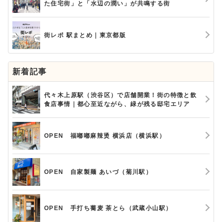
た住宅街」と「水辺の潤い」が共鳴する街
街レポ 駅まとめ｜東京都版
新着記事
代々木上原駅（渋谷区）で店舗開業！街の特徴と飲
食店事情｜都心至近ながら、緑が残る邸宅エリア
OPEN 福嘟嘟麻辣烫 横浜店（横浜駅）
OPEN 自家製麺 あいづ（菊川駅）
OPEN 手打ち蕎麦 茶とら（武蔵小山駅）