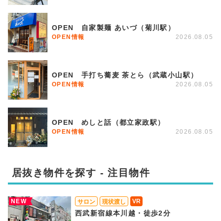
OPEN 自家製麺 あいづ（菊川駅）
OPEN情報
2026.08.05
OPEN 手打ち蕎麦 茶とら（武蔵小山駅）
OPEN情報
2026.08.05
OPEN めしと話（都立家政駅）
OPEN情報
2026.08.05
居抜き物件を探す - 注目物件
NEW
VR
サロン
現状渡し
西武新宿線本川越・徒歩2分