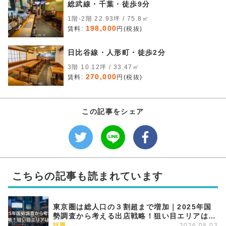
総武線・千葉・徒歩9分
1階-2階 22.93坪 / 75.8㎡
198,000
賃料:
円(税抜)
日比谷線・人形町・徒歩2分
3階 10.12坪 / 33.47㎡
270,000
賃料:
円(税抜)
この記事をシェア
こちらの記事も読まれています
東京圏は総人口の３割超まで増加｜2025年国
勢調査から考える出店戦略！狙い目エリアはど
こか
話題
2026.08.03