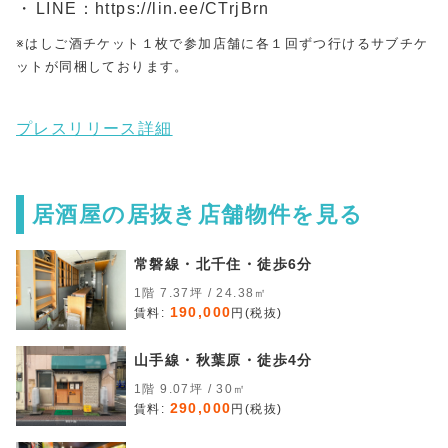
LINE：https://lin.ee/CTrjBrn
※はしご酒チケット１枚で参加店舗に各１回ずつ行けるサブチケ
ットが同梱しております。
プレスリリース詳細
居酒屋の居抜き店舗物件を見る
常磐線・北千住・徒歩6分
1階 7.37坪 / 24.38㎡
190,000
賃料:
円(税抜)
山手線・秋葉原・徒歩4分
1階 9.07坪 / 30㎡
290,000
賃料:
円(税抜)