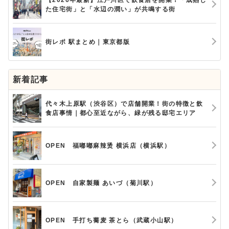
た住宅街」と「水辺の潤い」が共鳴する街
街レポ 駅まとめ｜東京都版
新着記事
代々木上原駅（渋谷区）で店舗開業！街の特徴と飲
食店事情｜都心至近ながら、緑が残る邸宅エリア
OPEN 福嘟嘟麻辣烫 横浜店（横浜駅）
OPEN 自家製麺 あいづ（菊川駅）
OPEN 手打ち蕎麦 茶とら（武蔵小山駅）