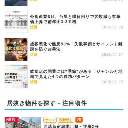
外食産業6月、台風と曜日回りで客数減も客単
価上昇で前年比3.3％増
話題
2026.07.28
接客悪化で離反53%！失敗事例とサイレント離
脱を防ぐ改善法
話題
2026.07.27
飲食店の開業には"季節"がある！ジャンルと地
域で見えた4つの成功パターン
話題
2026.07.23
居抜き物件を探す - 注目物件
NEW
VR
サロン
現状渡し
西武新宿線本川越・徒歩2分