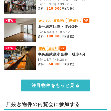
3階 11.98坪 / 39.60㎡
210,000
賃料:
円(税抜)
NEW
VR
オフィス（事務所）
現状渡し
山手線恵比寿・徒歩3分
8階 6.03坪 / 19.92㎡
180,000
賃料:
円(税抜)
NEW
VR
焼肉
居抜き
中央線武蔵小金井・徒歩4分
1階 14坪 / 46.28㎡
350,000
賃料:
円(税抜)
注目物件をもっと見る
居抜き物件の内覧会に参加する