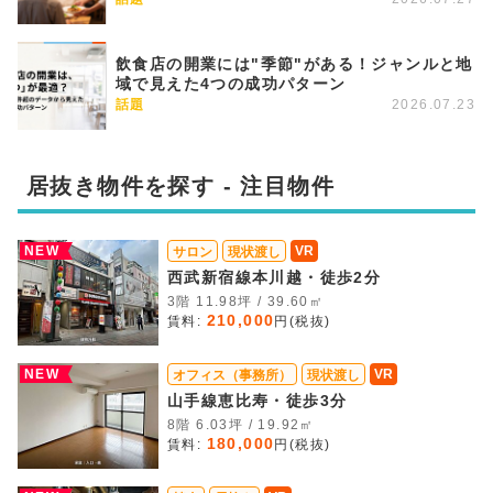
飲食店の開業には"季節"がある！ジャンルと地
域で見えた4つの成功パターン
話題
2026.07.23
居抜き物件を探す - 注目物件
NEW
VR
サロン
現状渡し
西武新宿線本川越・徒歩2分
3階 11.98坪 / 39.60㎡
210,000
賃料:
円(税抜)
NEW
VR
オフィス（事務所）
現状渡し
山手線恵比寿・徒歩3分
8階 6.03坪 / 19.92㎡
180,000
賃料:
円(税抜)