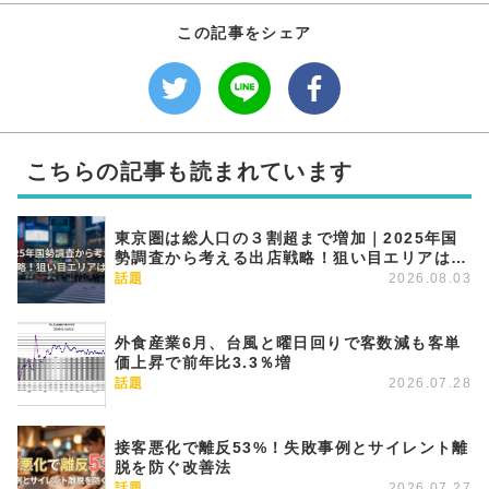
この記事をシェア
こちらの記事も読まれています
東京圏は総人口の３割超まで増加｜2025年国
勢調査から考える出店戦略！狙い目エリアはど
こか
話題
2026.08.03
外食産業6月、台風と曜日回りで客数減も客単
価上昇で前年比3.3％増
話題
2026.07.28
接客悪化で離反53%！失敗事例とサイレント離
脱を防ぐ改善法
話題
2026.07.27