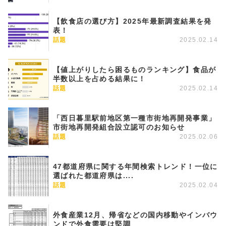
【飲食店の選び方】2025年最新調査結果を発
表！
話題
2025.02.14
【値上がりしたら困るものランキング】食品が
半数以上を占める結果に！
話題
2025.02.14
「西日暮里駅前地区第一種市街地再開発事業」
市街地再開発組合設立認可のお知らせ
話題
2025.02.06
47都道府県に関する年間検索トレンド！一位に
選ばれた都道府県は....
話題
2025.02.04
外食産業12月、帰省などの国内移動やインバウ
ンドで外食需要は堅調