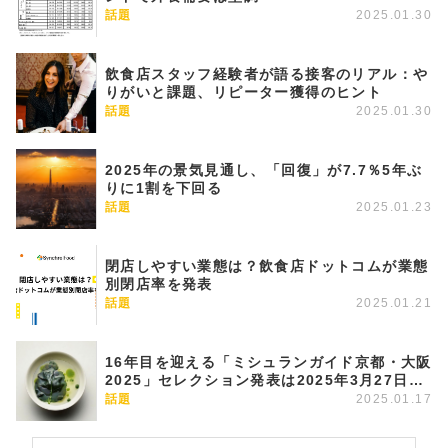
話題
2025.01.30
飲食店スタッフ経験者が語る接客のリアル：や
りがいと課題、リピーター獲得のヒント
話題
2025.01.30
2025年の景気見通し、「回復」が7.7％5年ぶ
りに1割を下回る
話題
2025.01.23
閉店しやすい業態は？飲食店ドットコムが業態
別閉店率を発表
話題
2025.01.21
16年目を迎える「ミシュランガイド京都・大阪
2025」セレクション発表は2025年3月27日に
決定！
話題
2025.01.17