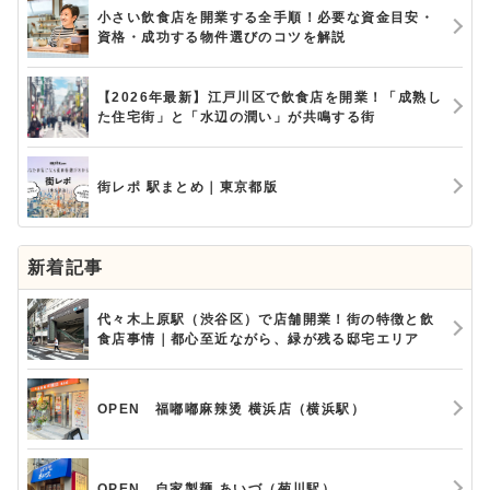
小さい飲食店を開業する全手順！必要な資金目安・
資格・成功する物件選びのコツを解説
【2026年最新】江戸川区で飲食店を開業！「成熟し
た住宅街」と「水辺の潤い」が共鳴する街
街レポ 駅まとめ｜東京都版
新着記事
代々木上原駅（渋谷区）で店舗開業！街の特徴と飲
食店事情｜都心至近ながら、緑が残る邸宅エリア
OPEN 福嘟嘟麻辣烫 横浜店（横浜駅）
OPEN 自家製麺 あいづ（菊川駅）