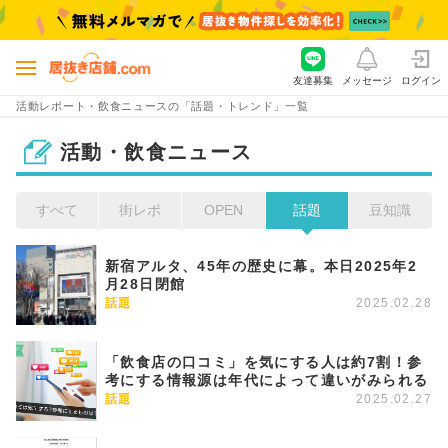
友達募集
メッセージ
ログイン
活動レポート・飲食ニュースの「話題・トレンド」一覧
活動・飲食ニュース
すべて
街レポ
OPEN
話題
豆知識
新宿アルタ、45年の歴史に幕。本日2025年2
月28日閉館
話題
2025.02.28
「飲食店の口コミ」を気にする人は約7割！参
考にする情報源は年代によって違いがみられる
話題
2025.02.27