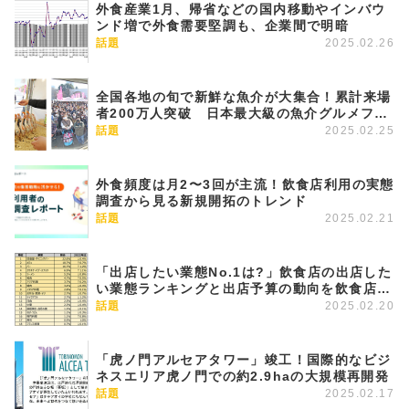
外食産業1月、帰省などの国内移動やインバウ
ンド増で外食需要堅調も、企業間で明暗
話題
2025.02.26
全国各地の旬で新鮮な魚介が大集合！累計来場
者200万人突破 日本最大級の魚介グルメフェ
スSAKANA&JAPAN FESTIVAL魚ジャパンフ
話題
2025.02.25
ェス2025 in 代々木公園
外食頻度は月2〜3回が主流！飲食店利用の実態
調査から見る新規開拓のトレンド
話題
2025.02.21
「出店したい業態No.1は?」飲食店の出店した
い業態ランキングと出店予算の動向を飲食店ド
ットコムが発表
話題
2025.02.20
「虎ノ門アルセアタワー」竣工！国際的なビジ
ネスエリア虎ノ門での約2.9haの大規模再開発
話題
2025.02.17