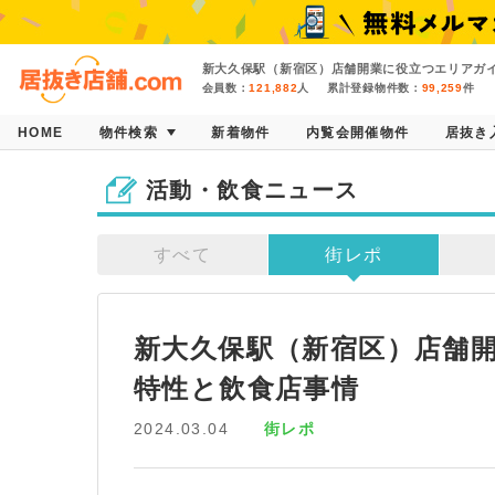
新大久保駅（新宿区）店舗開業に役立つエリアガイ
会員数：
121,882
人
累計登録物件数：
99,259
件
HOME
物件検索
新着物件
内覧会開催物件
居抜き
活動・飲食ニュース
すべて
街レポ
新大久保駅（新宿区）店舗開
特性と飲食店事情
2024.03.04
街レポ