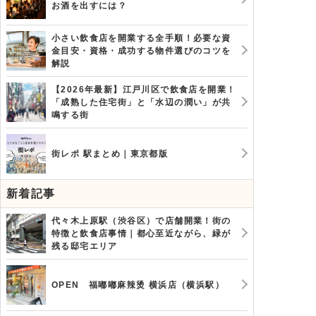
お酒を出すには？
小さい飲食店を開業する全手順！必要な資
金目安・資格・成功する物件選びのコツを
解説
【2026年最新】江戸川区で飲食店を開業！
「成熟した住宅街」と「水辺の潤い」が共
鳴する街
街レポ 駅まとめ｜東京都版
新着記事
代々木上原駅（渋谷区）で店舗開業！街の
特徴と飲食店事情｜都心至近ながら、緑が
残る邸宅エリア
OPEN 福嘟嘟麻辣烫 横浜店（横浜駅）