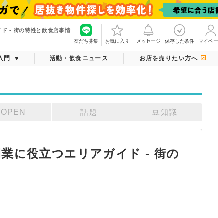
ド - 街の特性と飲食店事情
友だち募集
お気に入り
メッセージ
保存した条件
マイペー
入門
活動・飲食ニュース
お店を売りたい方へ
OPEN
話題
豆知識
業に役立つエリアガイド - 街の