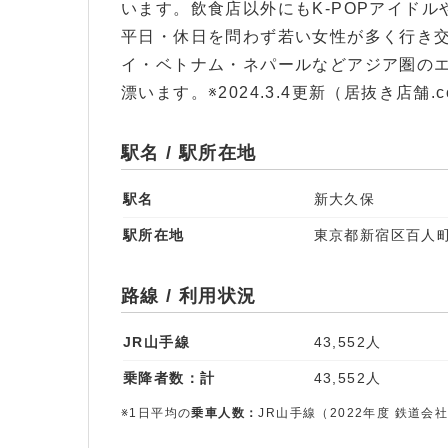
います。飲食店以外にもK-POPアイド
平日・休日を問わず若い女性が多く行き
イ・ベトナム・ネパールなどアジア圏の
漂います。※2024.3.4更新（居抜き店舗.
駅名 / 駅所在地
駅名
新大久保
駅所在地
東京都新宿区百人町
路線 / 利用状況
JR山手線
43,552人
乗降者数：計
43,552人
※1日平均の
乗車人数：
JR山手線（2022年度 鉄道会