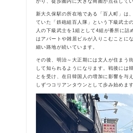
かり、徒歩圏内に大きな商圏が点在して
新大久保駅の所在地である「百人町」は
ていた「鉄砲組百人隊」という下級武士の
人の下級武士を1組として4組が番所に詰
はアパートや雑居ビルが入りこむことに
細い路地が続いています。
その後、明治～大正期には文人が住まう
して知られるようになります。戦後には
とを受け、在日韓国人の増加に影響を与
しずつコリアンタウンとして歩み始めま