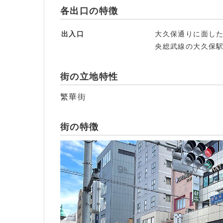
各出口の特徴
出入口
大久保通りに面した
央総武線の大久保
街の立地特性
繁華街
街の特徴