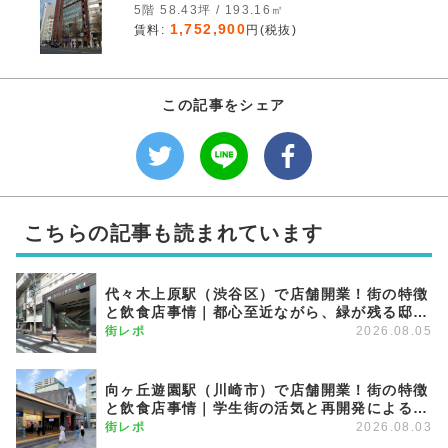
5階 58.43坪 / 193.16㎡
1,752,900
賃料:
円(税抜)
この記事をシェア
こちらの記事も読まれています
代々木上原駅（渋谷区）で店舗開業！街の特徴
と飲食店事情｜都心至近ながら、緑が残る邸宅
エリア
街レポ
2026.08.05
向ヶ丘遊園駅（川崎市）で店舗開業！街の特徴
と飲食店事情｜学生街の活気と再開発による発
展が期待できる注目のエリア
街レポ
2026.08.03