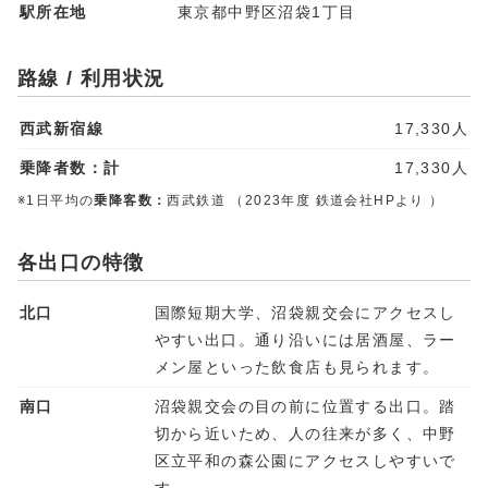
駅所在地
東京都中野区沼袋1丁目
路線 / 利用状況
西武新宿線
17,330人
乗降者数：計
17,330人
※1日平均の
乗降客数：
西武鉄道 （2023年度 鉄道会社HPより ）
各出口の特徴
北口
国際短期大学、沼袋親交会にアクセスし
やすい出口。通り沿いには居酒屋、ラー
メン屋といった飲食店も見られます。
南口
沼袋親交会の目の前に位置する出口。踏
切から近いため、人の往来が多く、中野
区立平和の森公園にアクセスしやすいで