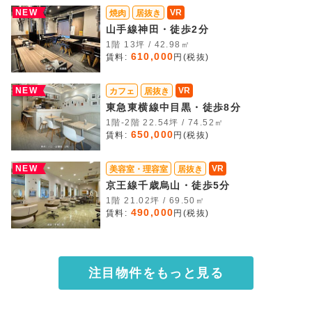
NEW
VR
焼肉
居抜き
山手線神田・徒歩2分
1階 13坪 / 42.98㎡
610,000
賃料:
円(税抜)
NEW
VR
カフェ
居抜き
東急東横線中目黒・徒歩8分
1階-2階 22.54坪 / 74.52㎡
650,000
賃料:
円(税抜)
NEW
VR
美容室・理容室
居抜き
京王線千歳烏山・徒歩5分
1階 21.02坪 / 69.50㎡
490,000
賃料:
円(税抜)
注目物件をもっと見る