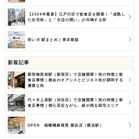
【2026年最新】江戸川区で飲食店を開業！「成熟し
た住宅街」と「水辺の潤い」が共鳴する街
街レポ 駅まとめ｜東京都版
新着記事
新宿御苑前駅（新宿区）で店舗開業！街の特徴と飲
食店事情｜都会のオアシスとビジネス街が調和する
優雅な街
代々木上原駅（渋谷区）で店舗開業！街の特徴と飲
食店事情｜都心至近ながら、緑が残る邸宅エリア
OPEN 福嘟嘟麻辣烫 横浜店（横浜駅）