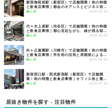
新宿御苑前駅（新宿区）で店舗開業！街の特徴
と飲食店事情｜都会のオアシスとビジネス街が
調和する優雅な街
街レポ
2026.08.07
代々木上原駅（渋谷区）で店舗開業！街の特徴
と飲食店事情｜都心至近ながら、緑が残る邸宅
エリア
街レポ
2026.08.05
向ヶ丘遊園駅（川崎市）で店舗開業！街の特徴
と飲食店事情｜学生街の活気と再開発による発
展が期待できる注目のエリア
街レポ
2026.08.03
新宿西口駅・西武新宿駅（新宿区）で店舗開
業！街の特徴と飲食店事情｜オフィス街と繁華
街を繋ぐグラデーション商圏
街レポ
2026.07.31
居抜き物件を探す - 注目物件