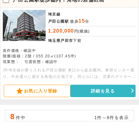
埼京線
15
戸田公園駅
徒歩
分
1,200,000
円(税抜)
埼玉県戸田市
下前
造作価格：確認中
階層/面積：2階 / 355.20㎡(107.45坪)
現業態：
引渡状態：確認中
JR埼京線が乗り入れる戸田公園駅 東口から徒歩圏内。東部センター通
り、中央通りに面する角地の立地です。同ビルには、児童のデイサービ
スや学習塾が入居しています。ショップや学習塾など、業種については
ご相談ください。
お気に入り登録
詳細を見る
8
件中
1件～8件を表示