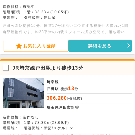
造作価格：確認中
階層/面積：1階 / 33.23㎡(10.05坪)
現業態：
引渡状態：閉店済
戸田公園駅徒歩15分、国道17号線沿いに位置する視認性の優れた1階
角部屋物件です。約33平米の内装リフォーム済み空間で、落ち着いた
事務所や店舗経営に最適。トイレ等の設備も整い即出店可能です！
お気に入り登録
詳細を見る
JR埼京線戸田駅より徒歩13分
埼京線
13
戸田駅
徒歩
分
306,280
円(税抜)
埼玉県戸田市
新曽
造作価格：造作なし
階層/面積：1階 / 78.33㎡(23.69坪)
現業態：
引渡状態：新築/スケルトン