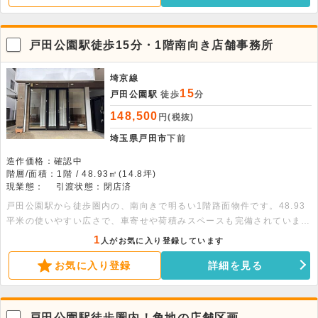
戸田公園駅徒歩15分・1階南向き店舗事務所
埼京線
15
戸田公園駅
徒歩
分
148,500
円(税抜)
埼玉県戸田市
下前
造作価格：確認中
階層/面積：1階 / 48.93㎡(14.8坪)
現業態：
引渡状態：閉店済
戸田公園駅から徒歩圏内の、南向きで明るい1階路面物件です。48.93
平米の使いやすい広さで、車寄せや荷積みスペースも完備されていま
す。エアコンや専用トイレなど設備も充実。事務所や物販店舗に最適で
1
人がお気に入り登録しています
す。詳細についてはお問い合わせください。
お気に入り登録
詳細を見る
戸田公園駅徒歩圏内！角地の店舗区画