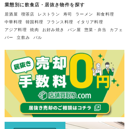
業態別に飲食店・居抜き物件を探す
居酒屋
喫茶店
レストラン
寿司
ラーメン
和食料理
中華料理
韓国料理
フランス料理
イタリア料理
アジア料理
焼肉
お好み焼き
パン屋
惣菜・弁当
カフェ
バー
立飲み
バル