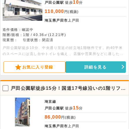
10
戸田公園駅
徒歩
分
110,000
円(税抜)
埼玉県戸田市
上戸田
造作価格：確認中
階層/面積：1階 / 40.36㎡(12.21坪)
現業態：
引渡状態：閉店済
戸田公園駅徒歩10分、中央通り至近の好立地1階物件です。約40平米
のスペースには流し台やトイレを備え 、店舗や営業所などに適した環
境が整っています。飲食以外の多様な業種におすすめです。お気軽にご
相談ください。
お気に入り登録
詳細を見る
戸田公園駅徒歩15分！国道17号線沿いの1階リフォ
ーム済店舗
埼京線
15
戸田公園駅
徒歩
分
86,000
円(税抜)
埼玉県戸田市
上戸田