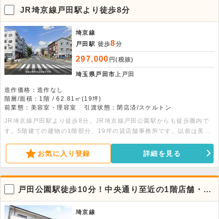
JR埼京線戸田駅より徒歩8分
埼京線
8
戸田駅
徒歩
分
297,000
円(税抜)
埼玉県戸田市
上戸田
造作価格：造作なし
階層/面積：1階 / 62.81㎡(19坪)
前業態：美容室・理容室
引渡状態：閉店済/スケルトン
JR埼京線戸田駅より徒歩8分。JR埼京線戸田公園駅からも徒歩圏内で
す。5階建ての建物の1階部分、19坪の貸店舗事務所です。以前は美容
室として使用しておりましたが、スケルトンでのお引渡しとなります。
お気に入り登録
詳細を見る
戸田公園駅徒歩10分！中央通り至近の1階店舗・事
務所スペース
埼京線