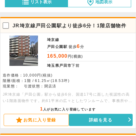
リスト表示
地図表示
JR埼京線戸田公園駅より徒歩6分！1階店舗物件
埼京線
6
戸田公園駅
徒歩
分
165,000
円(税抜)
埼玉県戸田市
下前
造作価格：10,000円(税抜)
階層/面積：1階 / 61.25㎡(18.53坪)
現業態：
引渡状態：閉店済
JR埼京線「戸田公園」駅から徒歩6分、国道17号に面した視認性の高
い1階路面物件です。約61平米の広々としたワンルームで、事務所や店
舗として多目的に活用いただけます。角地の利点を活かした集客が期待
1
人がお気に入り登録しています
できる好条件な環境です。ぜひお早めにご検討ください。
お気に入り登録
詳細を見る