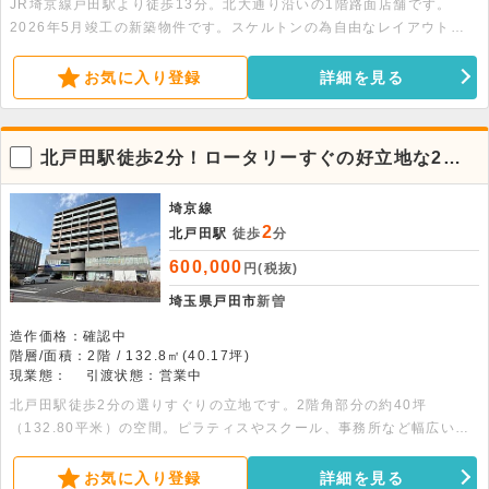
JR埼京線戸田駅より徒歩13分。北大通り沿いの1階路面店舗です。
2026年5月竣工の新築物件です。スケルトンの為自由なレイアウトが
可能です。駐車場2台分付きです。天井高2.8ｍで開放感があります。
お気に入り登録
詳細を見る
北戸田駅徒歩2分！ロータリーすぐの好立地な2階
店舗事務所
埼京線
2
北戸田駅
徒歩
分
600,000
円(税抜)
埼玉県戸田市
新曽
造作価格：確認中
階層/面積：2階 / 132.8㎡(40.17坪)
現業態：
引渡状態：営業中
北戸田駅徒歩2分の選りすぐりの立地です。2階角部分の約40坪
（132.80平米）の空間。ピラティスやスクール、事務所など幅広い業
態に対応可能です。諸条件お気軽にご相談下さい！
お気に入り登録
詳細を見る