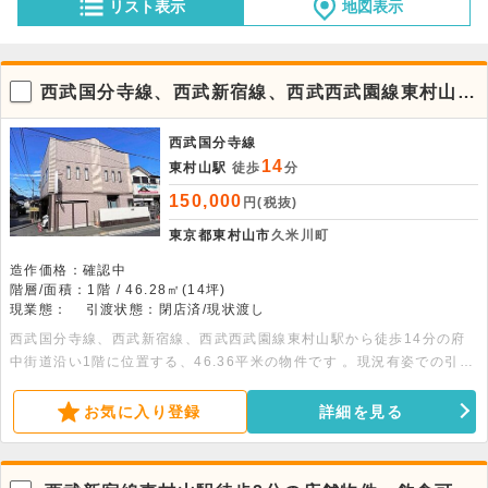
リスト表示
地図表示
西武国分寺線、西武新宿線、西武西武園線東村山駅
徒歩14分！府中街道沿い1店舗物件。軽飲食・テイ
クアウト相談可
西武国分寺線
14
東村山駅
徒歩
分
150,000
円(税抜)
東京都東村山市
久米川町
造作価格：確認中
階層/面積：1階 / 46.28㎡(14坪)
現業態：
引渡状態：閉店済/現状渡し
西武国分寺線、西武新宿線、西武西武園線東村山駅から徒歩14分の府
中街道沿い1階に位置する、46.36平米の物件です 。現況有姿での引渡
しで 、エアコン3基や温水洗浄便座が備わっています 。詳細につきま
してはお問い合わせください。
お気に入り登録
詳細を見る