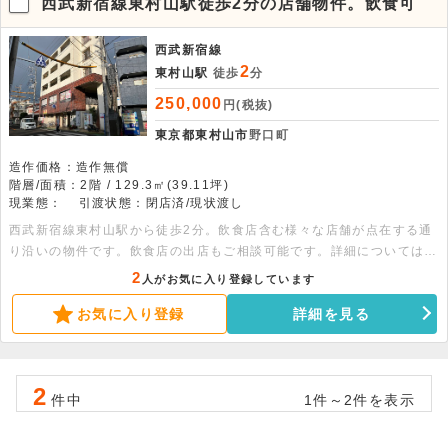
西武新宿線東村山駅徒歩2分の店舗物件。飲食可
西武新宿線
2
東村山駅
徒歩
分
250,000
円(税抜)
東京都東村山市
野口町
造作価格：造作無償
階層/面積：2階 / 129.3㎡(39.11坪)
現業態：
引渡状態：閉店済/現状渡し
西武新宿線東村山駅から徒歩2分。飲食店含む様々な店舗が点在する通
り沿いの物件です。飲食店の出店もご相談可能です。詳細についてはお
問い合わせください。
2
人がお気に入り登録しています
お気に入り登録
詳細を見る
2
件中
1件～2件を表示