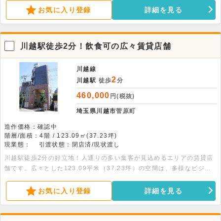
い。
お気に入り登録
詳細を見る
川越駅徒歩2分！飲食可の広々賃貸店舗
川越線
2
川越駅
徒歩
分
460,000
円(税抜)
埼玉県川越市
菅原町
造作価格：確認中
階層/面積：4階 / 123.09㎡(37.23坪)
現業態：
引渡状態：閉店済/現状渡し
川越駅徒歩2分の好立地！人通りの多い集客が見込めるエリアの賃貸店
舗です。広々とした123.09平米（37.23坪）の空間は、多様なビジネ
ス展開に最適。エレベーター完備で、お客様の利便性も確保していま
す。飲食店含め、幅広い業種のご相談が可能です。まずはお気軽にお問
お気に入り登録
詳細を見る
い合わせください。