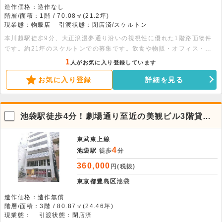
造作価格：造作なし
階層/面積：1階 / 70.08㎡(21.2坪)
現業態：物販店
引渡状態：閉店済/スケルトン
本川越駅徒歩9分、大正浪漫夢通り沿いの視視性に優れた1階路面物件
です。約21坪のスケルトンでの募集です。飲食や物販・オフィス・ク
リニックなど幅広い用途におすすめです！
1
人がお気に入り登録しています
お気に入り登録
詳細を見る
池袋駅徒歩4分！劇場通り至近の美観ビル3階貸店
舗
東武東上線
4
池袋駅
徒歩
分
360,000
円(税抜)
東京都豊島区
池袋
造作価格：造作無償
階層/面積：3階 / 80.87㎡(24.46坪)
現業態：
引渡状態：閉店済