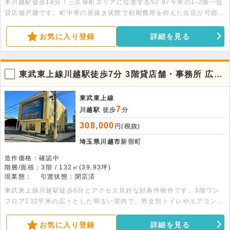
本川越駅徒歩18分！三久保町エリアに位置する52.97平米の1-2階一括
貸店舗戸建です。町中華の居抜き状態で初期費用を抑えた出店が可能。
飲食店や物販など幅広い業態におすすめの物件です。ぜひご検討くださ
い。
お気に入り登録
詳細を見る
東武東上線川越駅徒歩7分 3階貸店舗・事務所 広々
132平米
東武東上線
7
川越駅
徒歩
分
308,000
円(税抜)
埼玉県川越市
新宿町
造作価格：確認中
階層/面積：3階 / 132㎡(39.93坪)
現業態：
引渡状態：閉店済
東武東上線川越駅徒歩6分とアクセス良好な好条件物件です。3階ワン
フロア132平米の広々とした明るい室内で、男女別トイレやエアコンを
完備。幅広い業態に対応可能です。ぜひ一度お問い合わせください。
お気に入り登録
詳細を見る