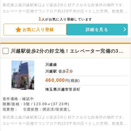
東武東上線川越駅東口より徒歩2分と好アクセスな好条件の物件です。
エレベーター完備でワンフロア約128平米の広々とした空間。飲食業を
はじめ幅広い業種に対応可能な物件です。お気軽にお問い合わせくださ
1
人がお気に入り登録しています
い。
お気に入り登録
詳細を見る
川越駅徒歩2分の好立地！エレベーター完備の3階
店舗スペース
川越線
2
川越駅
徒歩
分
460,000
円(税抜)
埼玉県川越市
菅原町
造作価格：確認中
階層/面積：3階 / 123.09㎡(37.23坪)
現業態：
引渡状態：閉店済/現状渡し
東武東上線川越駅東口より徒歩2分と好アクセスな好条件の物件です。
エレベーター完備でワンフロア約123平米の広々とした空間。飲食業を
はじめ幅広い業種に対応可能な物件です。お気軽にお問い合わせくださ