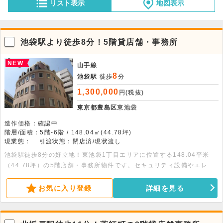
リスト表示
地図表示
池袋駅より徒歩8分！5階貸店舗・事務所
NEW
山手線
8
池袋駅
徒歩
分
1,300,000
円(税抜)
東京都豊島区
東池袋
造作価格：確認中
階層/面積：5階-6階 / 148.04㎡(44.78坪)
現業態：
引渡状態：閉店済/現状渡し
池袋駅徒歩8分の好立地！東池袋1丁目エリアに位置する148.04平米
（44.78坪）の5階店舗・事務所物件です。セキュリティ設備やエレベ
ーターを備え、落ち着いた環境で快適にご利用いただけます。ネイルサ
ロンやエステ、クリニック等のサービス店舗からオフィスまで幅広く利
お気に入り登録
詳細を見る
用可能です。ぜひお気軽にお問い合わせください！