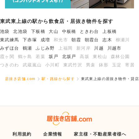
東武東上線の駅から飲食店・居抜き物件を探す
池袋
北池袋
下板橋
大山
中板橋
ときわ台
上板橋
東武練馬
下赤塚
成増
和光市
朝霞
朝霞台
志木
柳瀬川
みずほ台
鶴瀬
ふじみ野
上福岡
新河岸
川越
川越市
霞ヶ関
鶴ヶ島
若葉
坂戸
北坂戸
高坂
東松山
森林公園
つきのわ
武蔵嵐山
小川町
東武竹沢
男衾
鉢形
玉淀
寄居
居抜き店舗.com
駅・路線から探す
東武東上線の居抜き物件・貸店
利用規約
企業情報
家主様・不動産業者様へ