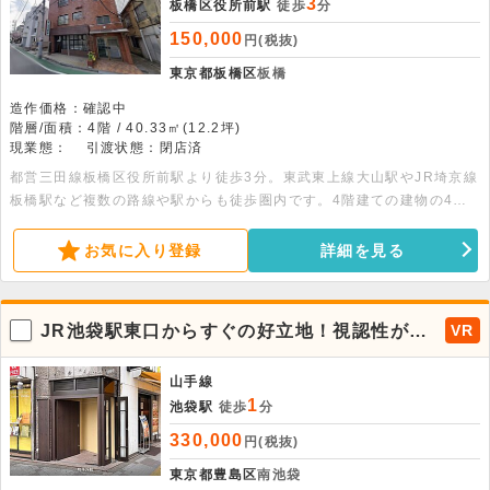
3
板橋区役所前駅
徒歩
分
150,000
円(税抜)
東京都板橋区
板橋
造作価格：確認中
階層/面積：4階 / 40.33㎡(12.2坪)
現業態：
引渡状態：閉店済
都営三田線板橋区役所前駅より徒歩3分。東武東上線大山駅やJR埼京線
板橋駅など複数の路線や駅からも徒歩圏内です。4階建ての建物の4階
部分、40.33平米の事務所利用可能な物件です。駐輪場があります。
お気に入り登録
詳細を見る
JR池袋駅東口からすぐの好立地！視認性が良
VR
く広告効果が大きい小箱物件
山手線
1
池袋駅
徒歩
分
330,000
円(税抜)
東京都豊島区
南池袋