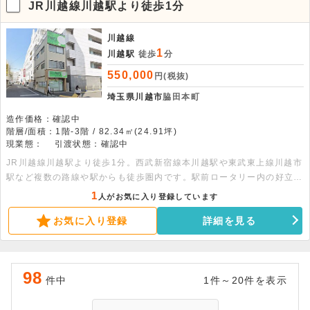
JR川越線川越駅より徒歩1分
川越線
1
川越駅
徒歩
分
550,000
円(税抜)
埼玉県川越市
脇田本町
造作価格：確認中
階層/面積：1階-3階 / 82.34㎡(24.91坪)
現業態：
引渡状態：確認中
JR川越線川越駅より徒歩1分。西武新宿線本川越駅や東武東上線川越市
駅など複数の路線や駅からも徒歩圏内です。駅前ロータリー内の好立
地。1階～3階一棟貸しの貸店舗事務所です。専有部分にトイレがあり
1
人がお気に入り登録しています
ます。 面積：1階26.46平米・2階27.94平米・3階27.94平米
お気に入り登録
詳細を見る
98
件中
1件～20件を表示