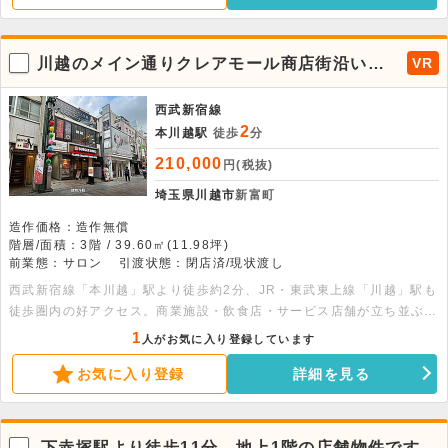
川越のメイン通りクレアモール商店街沿い！
VR
開業・移転におすすめの店舗物件です。
西武新宿線
2
本川越駅
徒歩
分
210,000
円(税抜)
埼玉県川越市
新富町
造作価格：造作無償
階層/面積：3階 / 39.60㎡(11.98坪)
前業態：サロン
引渡状態：閉店済/現状渡し
西武新宿線「本川越」駅より徒歩約2分、JR・東武東上線「川越」駅も
徒歩圏内の好アクセス。商業施設・飲食店・サービス店舗が立ち並ぶク
レアモール商店街至近に位置し、幅広い年代の来街者で賑わうエリアで
1
人がお気に入り登録しています
す。約12坪の使いやすいサイズ感で、予約制サロンや美容系店舗・整
お気に入り登録
詳細を見る
体院・パーソナルジムなどにおすすめです。無駄の少ないレイアウトが
可能なため、開業・移転コストを抑えながら効率的な店舗づくりをご検
討いただけます。駅近でありながら落ち着いた環境も兼ね備えており、
お客様にもご案内しやすい立地です。
下赤塚駅より徒歩11分。地上1階の店舗物件です。