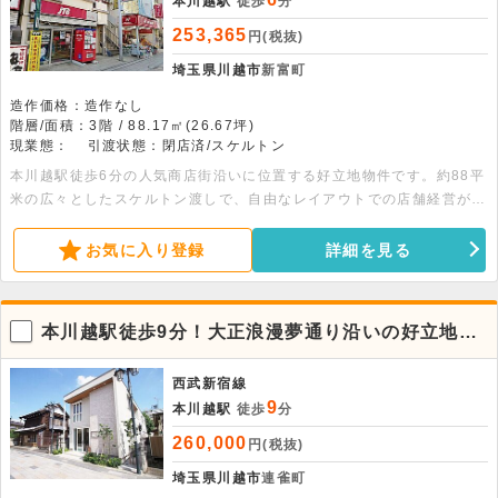
本川越駅
徒歩
分
253,365
円(税抜)
埼玉県川越市
新富町
造作価格：造作なし
階層/面積：3階 / 88.17㎡(26.67坪)
現業態：
引渡状態：閉店済/スケルトン
本川越駅徒歩6分の人気商店街沿いに位置する好立地物件です。約88平
米の広々としたスケルトン渡しで、自由なレイアウトでの店舗経営が叶
います。詳細についてはお問い合わせください。
お気に入り登録
詳細を見る
本川越駅徒歩9分！大正浪漫夢通り沿いの好立地。
1階貸店舗事務所
西武新宿線
9
本川越駅
徒歩
分
260,000
円(税抜)
埼玉県川越市
連雀町