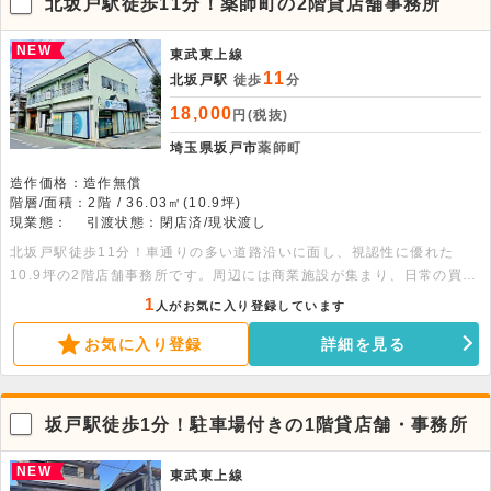
北坂戸駅徒歩11分！薬師町の2階貸店舗事務所
NEW
東武東上線
11
北坂戸駅
徒歩
分
18,000
円(税抜)
埼玉県坂戸市
薬師町
造作価格：造作無償
階層/面積：2階 / 36.03㎡(10.9坪)
現業態：
引渡状態：閉店済/現状渡し
北坂戸駅徒歩11分！車通りの多い道路沿いに面し、視認性に優れた
10.9坪の2階店舗事務所です。周辺には商業施設が集まり、日常の買い
物やビジネスの拠点として利便性の高い環境が魅力です。事務所や物
1
人がお気に入り登録しています
販、各種サービス業など幅広い用途にご検討いただけます。お気軽にお
お気に入り登録
詳細を見る
問い合わせください！
坂戸駅徒歩1分！駐車場付きの1階貸店舗・事務所
NEW
東武東上線