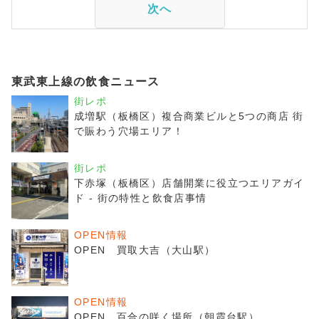
次へ
東武東上線の飲食ニュース
街レポ
成増駅（板橋区）複合商業ビルと5つの商店 街
で賑わう穴場エリア！
街レポ
下赤塚（板橋区）店舗開業に役立つエリアガイ
ド - 街の特性と飲食店事情
OPEN情報
OPEN 買取大吉（大山駅）
OPEN情報
OPEN 百合の咲く場所（朝霞台駅）