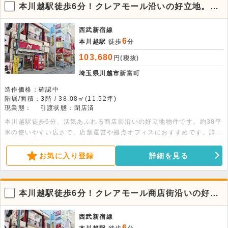
本川越駅徒歩6分！クレアモール沿いの好立地。3
階貸店舗事務所
西武新宿線
6
本川越駅
徒歩
分
103,680
円(税抜)
埼玉県川越市
新富町
造作価格：確認中
階層/面積：3階 / 38.08㎡(11.52坪)
現業態：
引渡状態：閉店済
本川越駅徒歩6分、活気あふれる商店街沿いの好立地物件です。約38平
米の使いやすい広さで、店舗運営や拠点オフィスにおすすめです。詳細
についてはお問い合わせください。
お気に入り登録
詳細を見る
本川越駅徒歩6分！クレアモール商店街沿いの好立
地。3階貸店舗事務所
西武新宿線
6