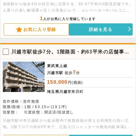
池袋駅から徒歩4分の好立地に位置する、80.87平米の3階貸店舗です。
人通りの多い劇場通り近くの美観ビルで 、エレベーターやバルコニー
も完備。視認性と使い勝手に優れた物件です。詳細についてはお問合せ
1
人がお気に入り登録しています
ください。
お気に入り登録
詳細を見る
川越市駅徒歩7分。1階路面・約63平米の店舗事務
所！駐車場1台付き
東武東上線
7
川越市駅
徒歩
分
150,000
円(税抜)
埼玉県川越市
東田町
造作価格：造作無償
階層/面積：1階 / 63.15㎡(19.1坪)
現業態：
引渡状態：閉店済/現状渡し
川越市駅や本川越駅から徒歩圏内で複数路線が使える利便性の高い立
地。1階フロアの約63平米で、正面入口シャッターや敷地内駐車場1台
分を完備しています。営業所や各種教室など幅広い業態に対応可能で、