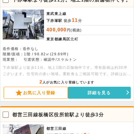
東武東上線
11
下赤塚駅
徒歩
分
400,000
円(税抜)
東京都練馬区
北町
造作価格：造作なし
階層/面積：1階 / 98.82㎡(29.89坪)
現業態：
引渡状態：確認中/スケルトン
下赤塚駅より徒歩11分。地上1階の店舗物件です。専有面積は約30坪
ございます。住宅街の多い地域。重飲食もご相談可能です。詳細はお問
い合わせ下さい。
2
人がお気に入り登録しています
お気に入り登録
詳細を見る
都営三田線板橋区役所前駅より徒歩3分
都営三田線