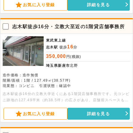
自由度の高い空間作りが魅力です。お気軽にお問い合わせください。
お気に入り登録
詳細を見る
志木駅徒歩16分・立教大至近の1階貸店舗事務所
東武東上線
16
志木駅
徒歩
分
350,000
円(税抜)
埼玉県新座市
北野
造作価格：造作無償
階層/面積：1階 / 127.49㎡(38.57坪)
現業態：コンビニ
引渡状態：確認中
志木駅徒歩16分の立教大学近くにある1階貸店舗事務所です。元コンビ
ニ跡地の127.49平米（約38.5坪）の広さがあり、店舗前スペースも備
わっています。多様な業態に対応可能で、飲食店も相談できます。お気
軽にお問い合わせください。
お気に入り登録
詳細を見る