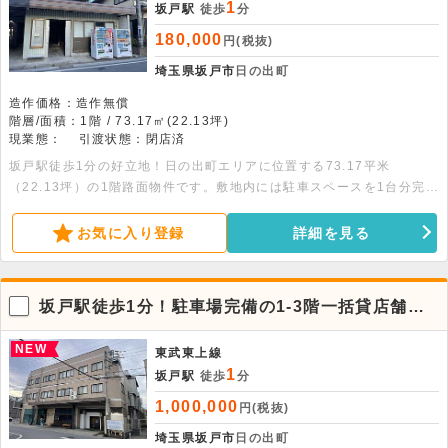
1
坂戸駅
徒歩
分
180,000
円(税抜)
埼玉県坂戸市
日の出町
造作価格：造作無償
階層/面積：1階 / 73.17㎡(22.13坪)
現業態：
引渡状態：閉店済
坂戸駅徒歩1分の好立地！日の出町エリアに位置する73.17平米
（22.13坪）の1階路面物件です。敷地内には駐車スペースを1台分完
備。物販やオフィスのほか、軽飲食も相談可能です。ぜひお気軽にお問
い合わせください。
お気に入り登録
詳細を見る
坂戸駅徒歩1分！駐車場完備の1-3階一括貸店舗事
務所
NEW
東武東上線
1
坂戸駅
徒歩
分
1,000,000
円(税抜)
埼玉県坂戸市
日の出町