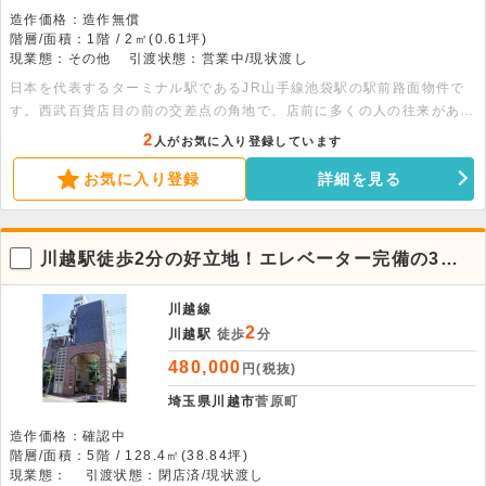
造作価格：造作無償
階層/面積：1階 / 2㎡(0.61坪)
現業態：その他
引渡状態：営業中/現状渡し
日本を代表するターミナル駅であるJR山手線池袋駅の駅前路面物件で
す。西武百貨店目の前の交差点の角地で、店前に多くの人の往来がある
ことに加え、横断歩道の前に位置しており、適度に人が滞留するため広
2
人がお気に入り登録しています
告効果が高い物件です。極小スペースでも対応可能な物販店・サービス
お気に入り登録
詳細を見る
店・広告・展示スペースにおすすめです。※ファサード写真は現況と異
なりますが、引き渡し状態は左上写真の通りとなります。
川越駅徒歩2分の好立地！エレベーター完備の3階
店舗スペース
川越線
2
川越駅
徒歩
分
480,000
円(税抜)
埼玉県川越市
菅原町
造作価格：確認中
階層/面積：5階 / 128.4㎡(38.84坪)
現業態：
引渡状態：閉店済/現状渡し