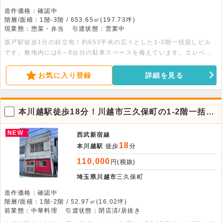
造作価格：確認中
階層/面積：1階-3階 / 653.65㎡(197.73坪)
現業態：惣菜・弁当
引渡状態：営業中
坂戸駅徒歩1分の好立地！約653平米の広々とした1-3階一括貸しビル
です。敷地内には6～8台分の駐車スペースを備えています。エレベー
ター付きで移動もスムーズ。飲食や物販など多様な業態に対応可能なお
すすめ物件です。ぜひ一度お問い合わせください。
お気に入り登録
詳細を見る
本川越駅徒歩18分！川越市三久保町の1-2階一括貸
店舗戸建
NEW
西武新宿線
18
本川越駅
徒歩
分
110,000
円(税抜)
埼玉県川越市
三久保町
造作価格：確認中
階層/面積：1階-2階 / 52.97㎡(16.02坪)
前業態：中華料理
引渡状態：閉店済/居抜き