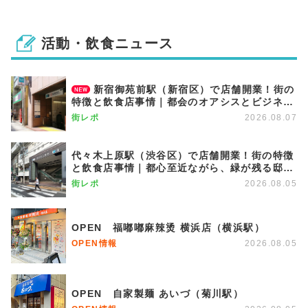
活動・飲食ニュース
新宿御苑前駅（新宿区）で店舗開業！街の
特徴と飲食店事情｜都会のオアシスとビジネス
街が調和する優雅な街
街レポ
2026.08.07
代々木上原駅（渋谷区）で店舗開業！街の特徴
と飲食店事情｜都心至近ながら、緑が残る邸宅
エリア
街レポ
2026.08.05
OPEN 福嘟嘟麻辣烫 横浜店（横浜駅）
OPEN情報
2026.08.05
OPEN 自家製麺 あいづ（菊川駅）