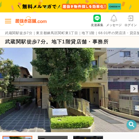
友達募集
メッセージ
ログイン
武蔵関駅徒歩7分｜東京都練馬区関町東1丁目｜地下1階｜68.01坪の閉店済・貸店舗物件（
武蔵関駅徒歩7分。地下1階貸店舗・事務所