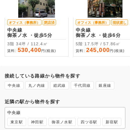
オフィス（事務所）
閉店済
オフィス（事務所）
現状渡し
中央線
中央線
御茶ノ水 ・徒歩5分
御茶ノ水 ・徒歩6分
3階 34坪 / 112.4㎡
5階 17.5坪 / 57.86㎡
530,400
245,000
賃料:
円(税抜)
賃料:
円(税抜)
接続している路線から物件を探す
中央線
丸ノ内線
総武線
千代田線
銀座線
近隣の駅から物件を探す
中央線
東京駅
神田駅
御茶ノ水駅
四ツ谷駅
新宿駅