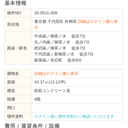
基本情報
物件NO
26-0511-008
東京都
千代田区
外神田
詳細はログイン後に表
所在地
示
中央線
／
御茶ノ水
徒歩7分
丸ノ内線
／
御茶ノ水
徒歩7分
路線・駅名
総武線
／
御茶ノ水
徒歩7分
千代田線
／
新御茶ノ水
徒歩7分
銀座線
／
末広町
徒歩8分
建物名
詳細はログイン後に表示
面積
43.37㎡(13.12坪)
構造
鉄筋コンクリート造
階層
4階
間口
物件資料
ログイン後に物件資料がご確認いただけます
費用 / 賃貸条件 / 設備