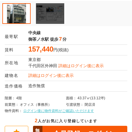
中央線
最寄駅
7
御茶ノ水駅
徒歩
分
157,440
賃料
円(税抜)
東京都
所在地
千代田区
外神田
詳細はログイン後に表示
建物名
詳細はログイン後に表示
造作無償
造作価格
階層
4階
面積
43.37㎡(13.12坪)
前業態
オフィス（事務所）
引渡状態
閉店済
物件資料
ログイン後に物件資料がご確認いただけます
2
人がお気に入り登録しています
無