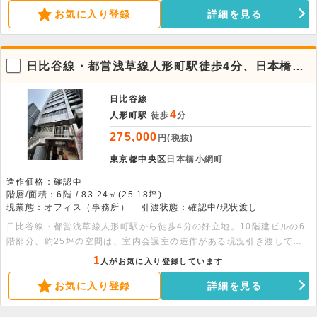
お気に入り登録
詳細を見る
日比谷線・都営浅草線人形町駅徒歩4分、日本橋小
網町の6階貸事務所。利便性良好なオフィス
日比谷線
4
人形町駅
徒歩
分
275,000
円(税抜)
東京都中央区
日本橋小網町
造作価格：確認中
階層/面積：6階 / 83.24㎡(25.18坪)
現業態：オフィス（事務所）
引渡状態：確認中/現状渡し
日比谷線・都営浅草線人形町駅から徒歩4分の好立地。10階建ビルの6
階部分、約25坪の空間は、室内会議室の造作がある現況引き渡しで
す。男女別トイレやOAフロアなど設備が充実。お気軽にお問い合わせ
1
人がお気に入り登録しています
ください。
お気に入り登録
詳細を見る