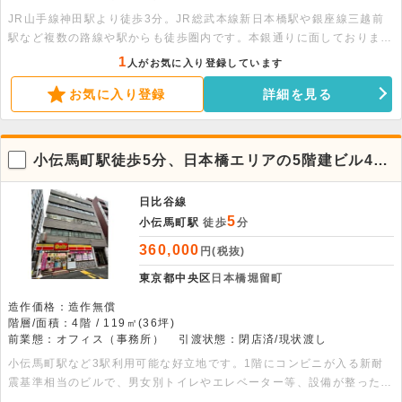
JR山手線神田駅より徒歩3分。JR総武本線新日本橋駅や銀座線三越前
駅など複数の路線や駅からも徒歩圏内です。本銀通りに面しておりま
す。7階建ての建物の3階部分、37.59平米の事務所物件です。
1
人がお気に入り登録しています
お気に入り登録
詳細を見る
小伝馬町駅徒歩5分、日本橋エリアの5階建ビル4階
貸事務所
日比谷線
5
小伝馬町駅
徒歩
分
360,000
円(税抜)
東京都中央区
日本橋堀留町
造作価格：造作無償
階層/面積：4階 / 119㎡(36坪)
前業態：オフィス（事務所）
引渡状態：閉店済/現状渡し
小伝馬町駅など3駅利用可能な好立地です。1階にコンビニが入る新耐
震基準相当のビルで、男女別トイレやエレベーター等、設備が整った快
適な事務空間です。飲食不可の落ち着いた環境で、事業に専念いただけ