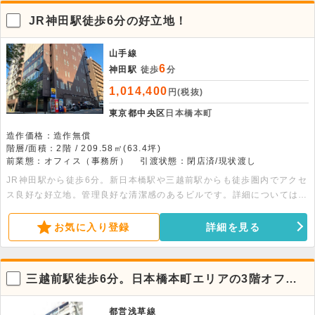
JR神田駅徒歩6分の好立地！
山手線
6
神田駅
徒歩
分
1,014,400
円(税抜)
東京都中央区
日本橋本町
造作価格：造作無償
階層/面積：2階 / 209.58㎡(63.4坪)
前業態：オフィス（事務所）
引渡状態：閉店済/現状渡し
JR神田駅から徒歩6分。新日本橋駅や三越前駅からも徒歩圏内でアクセ
ス良好な好立地。管理良好な清潔感のあるビルです。詳細についてはお
問い合わせください。
お気に入り登録
詳細を見る
三越前駅徒歩6分。日本橋本町エリアの3階オフィ
ス物件。
都営浅草線