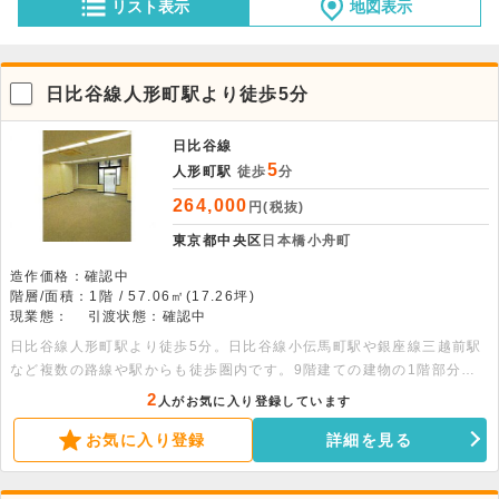
リスト表示
地図表示
日比谷線人形町駅より徒歩5分
日比谷線
5
人形町駅
徒歩
分
264,000
円(税抜)
東京都中央区
日本橋小舟町
造作価格：確認中
階層/面積：1階 / 57.06㎡(17.26坪)
現業態：
引渡状態：確認中
日比谷線人形町駅より徒歩5分。日比谷線小伝馬町駅や銀座線三越前駅
など複数の路線や駅からも徒歩圏内です。9階建ての建物の1階部分、
57.06平米の貸店舗事務所です。専有部分にトイレがあります。エレベ
2
人がお気に入り登録しています
ーター完備です。
お気に入り登録
詳細を見る