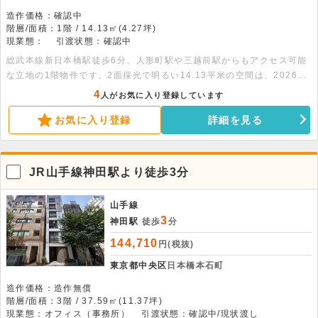
造作価格：確認中
階層/面積：1階 / 14.13㎡(4.27坪)
現業態：
引渡状態：確認中
総武本線新日本橋駅徒歩6分、人形町駅や三越前駅からもアクセス可能
な立地の1階物件です。2面採光で明るい14.13平米の空間は、2026年
5月にエアコンとIHコンロを新調済。飲食不可の落ち着いたオフィスや
4
人がお気に入り登録しています
店舗に最適でおすすめです。詳細につきましてはお問い合わせくださ
お気に入り登録
詳細を見る
い。
JR山手線神田駅より徒歩3分
山手線
3
神田駅
徒歩
分
144,710
円(税抜)
東京都中央区
日本橋本石町
造作価格：造作無償
階層/面積：3階 / 37.59㎡(11.37坪)
現業態：オフィス（事務所）
引渡状態：確認中/現状渡し