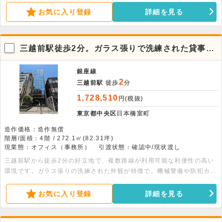
ます。詳細につきましてはぜひお問い合わせください。
お気に入り登録
詳細を見る
三越前駅徒歩2分。ガラス張りで洗練された貸事務
所
銀座線
2
三越前駅
徒歩
分
1,728,510
円(税抜)
東京都中央区
日本橋室町
造作価格：造作無償
階層/面積：4階 / 272.1㎡(82.31坪)
現業態：オフィス（事務所）
引渡状態：確認中/現状渡し
三越前駅から徒歩2分の好立地で、複数路線が利用可能な利便性の高い
環境です。ガラス張りの洗練された外観が特徴で、機械警備や防犯カメ
ラなど安定したセキュリティ設備が整っています。約272平米の広々と
した室内は、男女別トイレ完備で事務環境も良好です。ぜひお問い合わ
お気に入り登録
詳細を見る
せください。