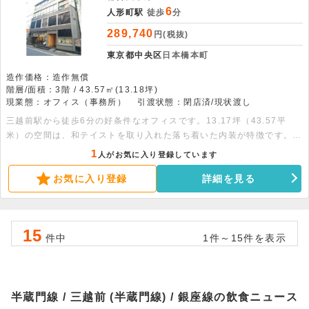
6
人形町駅
徒歩
分
289,740
円(税抜)
東京都中央区
日本橋本町
造作価格：造作無償
階層/面積：3階 / 43.57㎡(13.18坪)
現業態：オフィス（事務所）
引渡状態：閉店済/現状渡し
三越前駅から徒歩6分の好条件なオフィスです。13.17坪（43.57平
米）の空間は、和テイストを取り入れた落ち着いた内装が特徴です。個
別空調や機械警備が整い、飲食不可の静かな環境で業務に集中いただけ
1
人がお気に入り登録しています
ます。まずは詳細をお問い合わせください。
お気に入り登録
詳細を見る
15
件中
1件～15件を表示
半蔵門線 / 三越前 (半蔵門線) / 銀座線の飲食ニュース