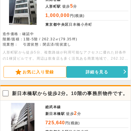
5
人形町駅
徒歩
分
1,000,000
円(税抜)
東京都中央区
日本橋小舟町
造作価格：確認中
階層/面積：1階-5階 / 262.32㎡(79.35坪)
現業態：
引渡状態：閉店済/現状渡し
人形町駅から徒歩5分、複数路線が利用可能なアクセスに優れた好条件
の1棟貸ビルです。周辺は飲食店も多く活気ある商業地域で、262.32平
米の広々とした空間を自社ビル感覚で活用いただけます。現況有姿での
引き渡しとなり、幅広いビジネスニーズに対応可能です。ぜひお気軽に
お気に入り登録
詳細を見る
お問い合わせください。 面積：1～4階各62.49平米、5階（塔屋付）
12.36平米
新日本橋駅から徒歩2分。10階の事務所物件です。
総武本線
2
新日本橋駅
徒歩
分
725,640
円(税抜)