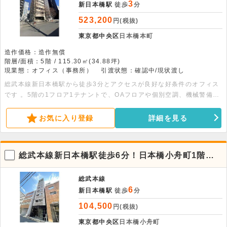
3
新日本橋駅
徒歩
分
523,200
円(税抜)
東京都中央区
日本橋本町
造作価格：造作無償
階層/面積：5階 / 115.30㎡(34.88坪)
現業態：オフィス（事務所）
引渡状態：確認中/現状渡し
総武本線新日本橋駅から徒歩3分とアクセスが良好な好条件のオフィス
です 。5階の1フロア1テナントで、OAフロアや個別空調、機械警備な
どの設備が充実しており 、34.88坪の広さがあります。ぜひお問い合
わせください。※内装写真は他フロア参考
お気に入り登録
詳細を見る
総武本線新日本橋駅徒歩6分！日本橋小舟町1階店
舗物件。飲食不可
総武本線
6
新日本橋駅
徒歩
分
104,500
円(税抜)
東京都中央区
日本橋小舟町