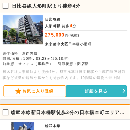
日比谷線人形町駅より徒歩4分
日比谷線
4
人形町駅
徒歩
分
275,000
円(税抜)
東京都中央区
日本橋小網町
造作価格：造作無償
階層/面積：10階 / 83.23㎡(25.18坪)
前業態：オフィス（事務所）
引渡状態：閉店済
日比谷線人形町駅より徒歩4分。都営浅草線日本橋駅や半蔵門線三越前
駅など複数の路線や駅からも徒歩圏内です。10階建の建物の最上階、
83.23平米の貸事務所です。男女別トイレ・空調設備・エレベーター完
備です。
お気に入り登録
詳細を見る
総武本線新日本橋駅徒歩3分の日本橋本町エリアに
位置する5階オフィス物件
総武本線