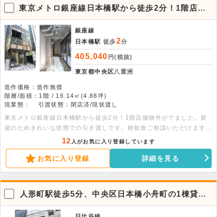
東京メトロ銀座線日本橋駅から徒歩2分！1階店舗
物件
銀座線
2
日本橋駅
徒歩
分
405,040
円(税抜)
東京都中央区
八重洲
造作価格：造作無償
階層/面積：1階 / 16.14㎡(4.88坪)
現業態：
引渡状態：閉店済/現状渡し
東京メトロ銀座線日本橋駅から徒歩2分！1階店舗物件がでました。新
築のためきれいな状態での引き渡しです。軽飲食ご相談いただけますの
で、まずはお問い合わせください。
12
人がお気に入り登録しています
お気に入り登録
詳細を見る
人形町駅徒歩5分、中央区日本橋小舟町の1棟貸ビ
ル
日比谷線