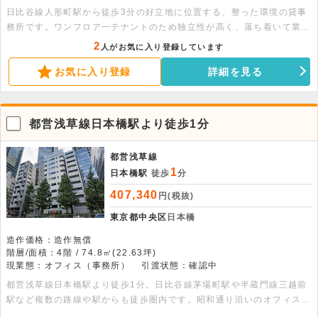
日比谷線人形町駅から徒歩3分の好立地に位置する、整った環境の貸事
務所です。ワンフロア一テナントのため独立性が高く、落ち着いて業務
に専念できます。57.85平米の室内は個別空調完備。便利な周辺施設も
2
人がお気に入り登録しています
充実しており、ビジネスの拠点として優れた条件を備えています。まず
お気に入り登録
詳細を見る
は詳細をお問い合わせください。
都営浅草線日本橋駅より徒歩1分
都営浅草線
1
日本橋駅
徒歩
分
407,340
円(税抜)
東京都中央区
日本橋
造作価格：造作無償
階層/面積：4階 / 74.8㎡(22.63坪)
現業態：オフィス（事務所）
引渡状態：確認中
都営浅草線日本橋駅より徒歩1分。日比谷線茅場町駅や半蔵門線三越前
駅など複数の路線や駅からも徒歩圏内です。昭和通り沿いのオフィスビ
ルです。24時間利用可能です。専有部に男女別トイレがあります。