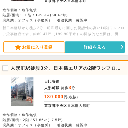
東京都中央区
日本橋本町
造作価格：造作無償
階層/面積：10階 / 199.9㎡(60.47坪)
現業態：オフィス（事務所）
引渡状態：確認中
新日本橋駅から徒歩2分、昭和通りに面した視認性の高い10階ワンフロ
ア貸事務所です。約60.47坪（199.90平米）の開放的な空間は、男女
別トイレや個別空調を備え、24時間使用も可能です。詳細はお気軽に
お問い合わせください。
お気に入り登録
詳細を見る
人形町駅徒歩3分、日本橋エリアの2階ワンフロア
貸事務所
日比谷線
3
人形町駅
徒歩
分
180,000
円(税抜)
東京都中央区
日本橋人形町
造作価格：造作無償
階層/面積：2階 / 57.85㎡(17.5坪)
現業態：オフィス（事務所）
引渡状態：確認中