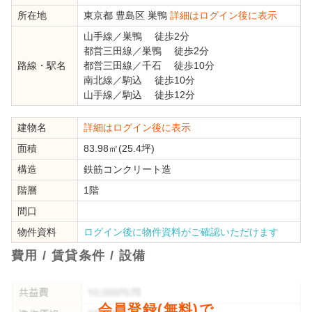
所在地
東京都
豊島区
巣鴨
詳細はログイン後に表示
山手線
／
巣鴨
徒歩2分
都営三田線
／
巣鴨
徒歩2分
路線・駅名
都営三田線
／
千石
徒歩10分
南北線
／
駒込
徒歩10分
山手線
／
駒込
徒歩12分
建物名
詳細はログイン後に表示
面積
83.98㎡(25.4坪)
構造
鉄筋コンクリート造
階層
1階
間口
物件資料
ログイン後に物件資料がご確認いただけます
費用 / 賃貸条件 / 設備
会員登録(無料)で