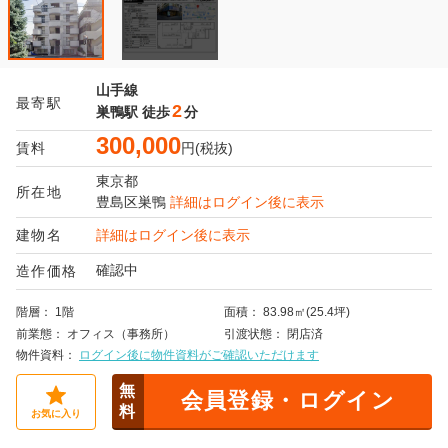
山手線
最寄駅
2
巣鴨駅
徒歩
分
300,000
賃料
円(税抜)
東京都
所在地
豊島区
巣鴨
詳細はログイン後に表示
建物名
詳細はログイン後に表示
確認中
造作価格
階層
1階
面積
83.98㎡(25.4坪)
前業態
オフィス（事務所）
引渡状態
閉店済
物件資料
ログイン後に物件資料がご確認いただけます
無
会員登録・ログイン
料
お気に入り