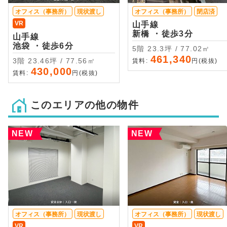
オフィス（事務所）
現状渡し
オフィス（事務所）
閉店済
VR
山手線
新橋 ・徒歩3分
山手線
池袋 ・徒歩6分
5階 23.3坪 / 77.02㎡
461,340
3階 23.46坪 / 77.56㎡
賃料:
円(税抜)
430,000
賃料:
円(税抜)
このエリアの他の物件
NEW
NEW
オフィス（事務所）
現状渡し
オフィス（事務所）
現状渡し
VR
VR