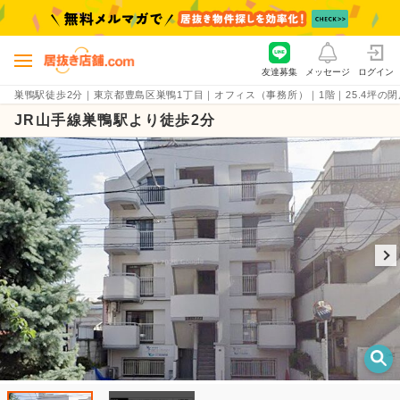
友達募集
メッセージ
ログイン
巣鴨駅徒歩2分｜東京都豊島区巣鴨1丁目｜オフィス（事務所）｜1階｜25.4坪の閉店済・
JR山手線巣鴨駅より徒歩2分