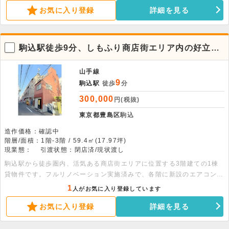
お気に入り登録
詳細を見る
駒込駅徒歩9分、しもふり商店街エリア内の好立地
な1棟貸店舗
山手線
9
駒込駅
徒歩
分
300,000
円(税抜)
東京都豊島区
駒込
造作価格：確認中
階層/面積：1階-3階 / 59.4㎡(17.97坪)
現業態：
引渡状態：閉店済/現状渡し
駒込駅から徒歩圏内、活気ある商店街エリアに位置する3階建ての1棟
貸物件です。フルリノベーション実施済みで、各階に新設のエアコンや
照明を備えた快適な空間。詳細につきましてはぜひお問い合わせくださ
1
人がお気に入り登録しています
い。 面積：1階20.84平米（6.3坪）、2階21.31平米（6.44坪）、3
お気に入り登録
詳細を見る
階17.28平米（5.22坪）