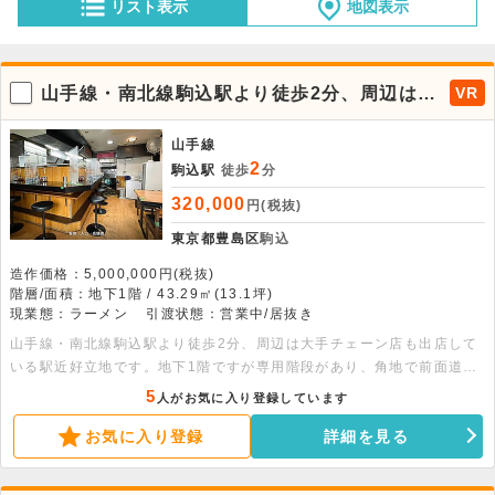
リスト表示
地図表示
山手線・南北線駒込駅より徒歩2分、周辺は大
VR
手チェーン店も出店している駅近好立地のラ
ーメン居抜き物件！
山手線
2
駒込駅
徒歩
分
320,000
円(税抜)
東京都豊島区
駒込
造作価格：5,000,000円(税抜)
階層/面積：地下1階 / 43.29㎡(13.1坪)
現業態：ラーメン
引渡状態：営業中/居抜き
山手線・南北線駒込駅より徒歩2分、周辺は大手チェーン店も出店して
いる駅近好立地です。地下1階ですが専用階段があり、角地で前面道路
からの視認性は良好です。ラーメン店の居抜きとなり、近しい業態であ
5
人がお気に入り登録しています
れば軽微な設備の入れ替えで出店が可能です。客席は現状カウンター7
お気に入り登録
詳細を見る
席、テーブル4席のレイアウトとなっております。12年前に募集した際
は2週間程度で成約している物件の為、お早めにお問合せください。