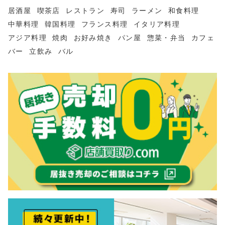
居酒屋
喫茶店
レストラン
寿司
ラーメン
和食料理
中華料理
韓国料理
フランス料理
イタリア料理
アジア料理
焼肉
お好み焼き
パン屋
惣菜・弁当
カフェ
バー
立飲み
バル