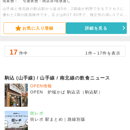
現業態：
引渡状態：閉店済/現状渡し
山手線と南北線の駒込駅から徒歩5分、2路線が利用できるアクセスに
優れた1階の路面物件です。広さは約27.83坪で、独立性の高い1フロア
1テナントの物件です。室内には業務用エアコンやミニキッチン、専用
のトイレなどの設備が整っています。事務所としての利用はもちろん、
お気に入り登録
詳細を見る
各種店舗やサービス業などの業態に向いています。最新の空室状況につ
いては、お気軽にお尋ねください。
17
件中
1件～17件を表示
駒込 (山手線) / 山手線 / 南北線の飲食ニュース
OPEN情報
OPEN 炉端かば 駒込店（駒込駅）
街レポ
街レポ 駅まとめ｜路線別版