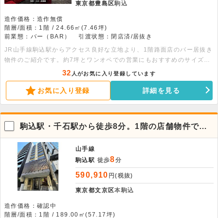
東京都豊島区
駒込
造作価格：造作無償
階層/面積：1階 / 24.66㎡(7.46坪)
前業態：バー（BAR）
引渡状態：閉店済/居抜き
JR山手線駒込駅からアクセス良好な立地より、1階路面店のバー居抜き
物件のご紹介です。約7坪とワンオペでの営業にもおすすめのサイズ感
です。店内にはカウンターなどの造作が残っているため、初期費用を抑
32
人がお気に入り登録しています
えてスピーディな開業が可能です。深夜0時までの営業も可能で、落ち
お気に入り登録
詳細を見る
着いた雰囲気の隠れ家バーやカフェ等にぴったり。人気の駒込エリアと
なりますので、ぜひお早めにご検討ください。
駒込駅・千石駅から徒歩8分。1階の店舗物件で
す。
山手線
8
駒込駅
徒歩
分
590,910
円(税抜)
東京都文京区
本駒込
造作価格：確認中
階層/面積：1階 / 189.00㎡(57.17坪)