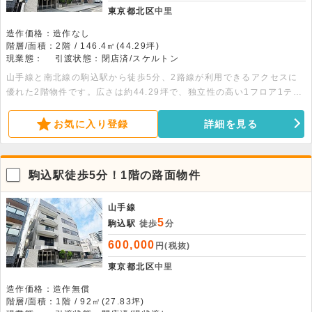
東京都北区
中里
造作価格：造作なし
階層/面積：2階 / 146.4㎡(44.29坪)
現業態：
引渡状態：閉店済/スケルトン
山手線と南北線の駒込駅から徒歩5分、2路線が利用できるアクセスに
優れた2階物件です。広さは約44.29坪で、独立性の高い1フロア1テナ
ントの物件です。レイアウトが自由に設計できるスケルトン仕様で、エ
レベーターや業務用エアコン、専用トイレなどの設備が整っています。
お気に入り登録
詳細を見る
事務所や各種店舗、サービス業などの業態に向いています。最新の空室
状況については、お気軽にお尋ねください。
駒込駅徒歩5分！1階の路面物件
山手線
5
駒込駅
徒歩
分
600,000
円(税抜)
東京都北区
中里
造作価格：造作無償
階層/面積：1階 / 92㎡(27.83坪)