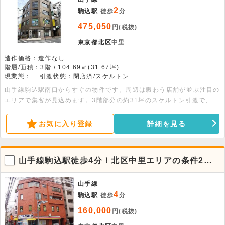
2
駒込駅
徒歩
分
475,050
円(税抜)
東京都北区
中里
造作価格：造作なし
階層/面積：3階 / 104.69㎡(31.67坪)
現業態：
引渡状態：閉店済/スケルトン
山手線駒込駅南口からすぐの物件です。周辺は賑わう店舗が並ぶ注目の
エリアで集客が見込めます。3階部分の約31坪のスケルトン引渡で、物
販やサービス業など幅広い業態に対応。詳細につきましてはお問い合わ
せください。
お気に入り登録
詳細を見る
山手線駒込駅徒歩4分！北区中里エリアの条件2階
店舗物件。飲食不可
山手線
4
駒込駅
徒歩
分
160,000
円(税抜)