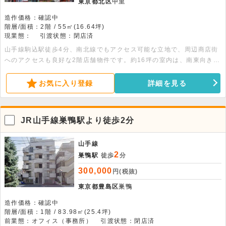
東京都北区
中里
造作価格：確認中
階層/面積：2階 / 55㎡(16.64坪)
現業態：
引渡状態：閉店済
山手線駒込駅徒歩4分、南北線でもアクセス可能な立地で、周辺商店街
へのアクセスも良好な2階店舗物件です。約16坪の室内は、南東向きで
採光性に優れています。詳細につきましてはお問い合わせください。
お気に入り登録
詳細を見る
JR山手線巣鴨駅より徒歩2分
山手線
2
巣鴨駅
徒歩
分
300,000
円(税抜)
東京都豊島区
巣鴨
造作価格：確認中
階層/面積：1階 / 83.98㎡(25.4坪)
前業態：オフィス（事務所）
引渡状態：閉店済