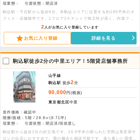
現業態：
引渡状態：閉店済
駒込駅・千石駅から徒歩8分、本駒込エリアに位置する約189平米のオ
フィス・店舗物件です。1フロア1テナントで独立性が高く、内装フル
リフォーム済みのためスムーズに事業を開始できます。飲食店を含む幅
2
人がお気に入り登録しています
広い業種が相談可能です。ぜひお気軽にお問い合わせください。
お気に入り登録
詳細を見る
駒込駅徒歩2分の中里エリア！5階貸店舗事務所
山手線
2
駒込駅
徒歩
分
90,000
円(税抜)
東京都北区
中里
造作価格：確認中
階層/面積：5階 / 28.8㎡(8.71坪)
現業態：
引渡状態：閉店済/現状渡し
駒込駅から徒歩2分の好立地です。28.8平米の限られた空間は美容系サ
ロンの出店におすすめで、畳の撤去も相談可能です。落ち着いた環境で