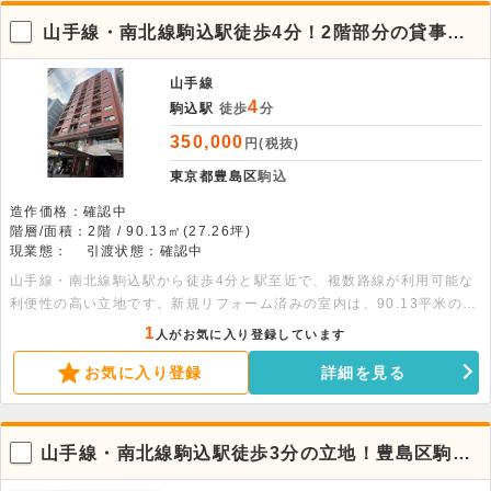
山手線・南北線駒込駅徒歩4分！2階部分の貸事務
所。
山手線
4
駒込駅
徒歩
分
350,000
円(税抜)
東京都豊島区
駒込
造作価格：確認中
階層/面積：2階 / 90.13㎡(27.26坪)
現業態：
引渡状態：確認中
山手線・南北線駒込駅から徒歩4分と駅至近で、複数路線が利用可能な
利便性の高い立地です。新規リフォーム済みの室内は、90.13平米の
広々としたワンルーム仕様。詳細につきましてはお問い合わせくださ
1
人がお気に入り登録しています
い。
お気に入り登録
詳細を見る
山手線・南北線駒込駅徒歩3分の立地！豊島区駒込
1丁目の1階店舗事務所。