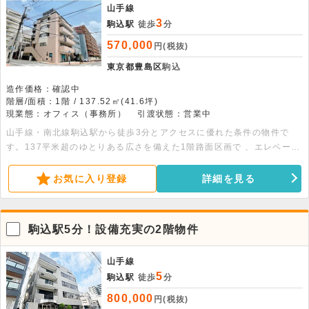
山手線
3
駒込駅
徒歩
分
570,000
円(税抜)
東京都豊島区
駒込
造作価格：確認中
階層/面積：1階 / 137.52㎡(41.6坪)
現業態：オフィス（事務所）
引渡状態：営業中
山手線・南北線駒込駅から徒歩3分とアクセスに優れた条件の物件で
す。137平米超のゆとりある広さを備えた1階路面区画で 、エレベータ
ーも完備しています。飲食や物販は不可の落ち着いた環境ですので、オ
フィス利用に最適です。詳細につきましてはお問い合わせください。
お気に入り登録
詳細を見る
駒込駅5分！設備充実の2階物件
山手線
5
駒込駅
徒歩
分
800,000
円(税抜)