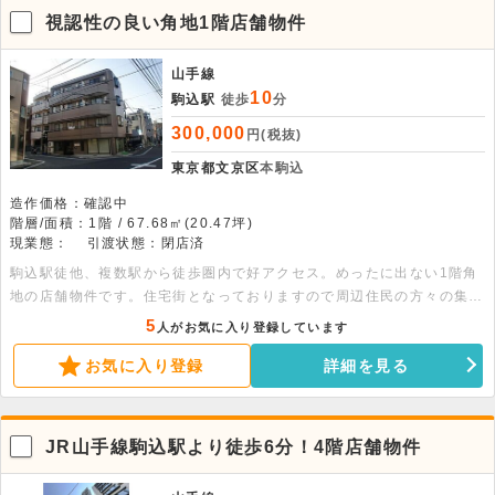
視認性の良い角地1階店舗物件
山手線
10
駒込駅
徒歩
分
300,000
円(税抜)
東京都文京区
本駒込
造作価格：確認中
階層/面積：1階 / 67.68㎡(20.47坪)
現業態：
引渡状態：閉店済
駒込駅徒他、複数駅から徒歩圏内で好アクセス。めったに出ない1階角
地の店舗物件です。住宅街となっておりますので周辺住民の方々の集客
に期待が持てます。
5
人がお気に入り登録しています
お気に入り登録
詳細を見る
JR山手線駒込駅より徒歩6分！4階店舗物件