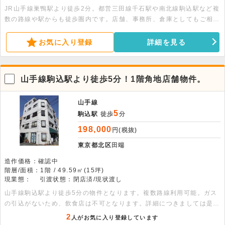
JR山手線巣鴨駅より徒歩2分。都営三田線千石駅や南北線駒込駅など複
数の路線や駅からも徒歩圏内です。店舗、事務所、倉庫としてもご相談
可能な物件です。分割利用もご相談可能です。
お気に入り登録
詳細を見る
山手線駒込駅より徒歩5分！1階角地店舗物件。
山手線
5
駒込駅
徒歩
分
198,000
円(税抜)
東京都北区
田端
造作価格：確認中
階層/面積：1階 / 49.59㎡(15坪)
現業態：
引渡状態：閉店済/現状渡し
山手線駒込駅より徒歩5分の物件となります。複数路線利用可能。ガス
の引込がないため、飲食店は不可となります。詳細につきましては是非
お問い合わせください。
2
人がお気に入り登録しています