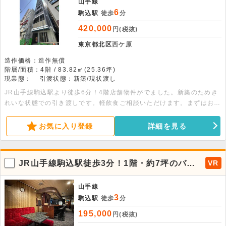
山手線
6
駒込駅
徒歩
分
420,000
円(税抜)
東京都北区
西ケ原
造作価格：造作無償
階層/面積：4階 / 83.82㎡(25.36坪)
現業態：
引渡状態：新築/現状渡し
JR山手線駒込駅より徒歩6分！4階店舗物件がでました。新築のためき
れいな状態での引き渡しです。軽飲食ご相談いただけます。まずはお問
い合わせください。
お気に入り登録
詳細を見る
JR山手線駒込駅徒歩3分！1階・約7坪のバー
VR
居抜き物件が出ました。
山手線
3
駒込駅
徒歩
分
195,000
円(税抜)