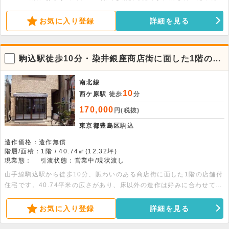
ビジネスに集中できる飲食不可の物件です。お気軽にご相談ください。
お気に入り登録
詳細を見る
駒込駅徒歩10分・染井銀座商店街に面した1階の店
舗付住宅
南北線
10
西ケ原駅
徒歩
分
170,000
円(税抜)
東京都豊島区
駒込
造作価格：造作無償
階層/面積：1階 / 40.74㎡(12.32坪)
現業態：
引渡状態：営業中/現状渡し
山手線駒込駅から徒歩10分、賑わいのある商店街に面した1階の店舗付
住宅です。40.74平米の広さがあり、床以外の造作は好みに合わせて自
由にレイアウトできます。詳細につきましてはぜひお問い合わせくださ
い。
お気に入り登録
詳細を見る