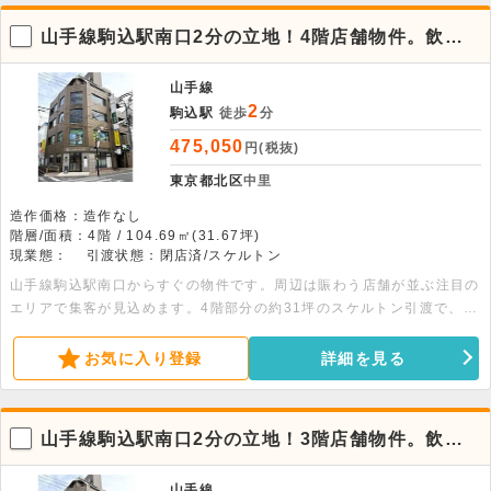
山手線駒込駅南口2分の立地！4階店舗物件。飲
食・外国籍不可
山手線
2
駒込駅
徒歩
分
475,050
円(税抜)
東京都北区
中里
造作価格：造作なし
階層/面積：4階 / 104.69㎡(31.67坪)
現業態：
引渡状態：閉店済/スケルトン
山手線駒込駅南口からすぐの物件です。周辺は賑わう店舗が並ぶ注目の
エリアで集客が見込めます。4階部分の約31坪のスケルトン引渡で、物
販やサービス業など幅広い業態に対応。詳細につきましてはお問い合わ
せください。
お気に入り登録
詳細を見る
山手線駒込駅南口2分の立地！3階店舗物件。飲
食・外国籍不可
山手線