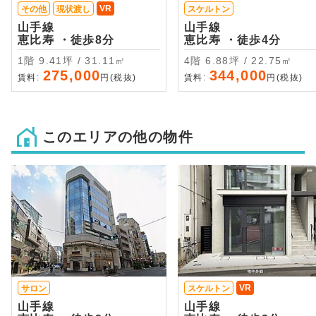
VR
その他
現状渡し
スケルトン
山手線
山手線
恵比寿 ・徒歩8分
恵比寿 ・徒歩4分
1階 9.41坪 / 31.11㎡
4階 6.88坪 / 22.75㎡
275,000
344,000
賃料:
円(税抜)
賃料:
円(税抜)
このエリアの他の物件
VR
サロン
スケルトン
山手線
山手線