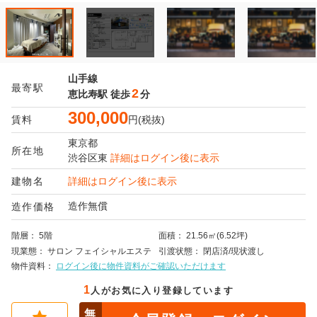
山手線
最寄駅
2
恵比寿駅
徒歩
分
300,000
賃料
円(税抜)
東京都
所在地
渋谷区
東
詳細はログイン後に表示
建物名
詳細はログイン後に表示
造作無償
造作価格
階層
5階
面積
21.56㎡(6.52坪)
現業態
サロン
フェイシャルエステ
引渡状態
閉店済/現状渡し
物件資料
ログイン後に物件資料がご確認いただけます
1
人がお気に入り登録しています
無