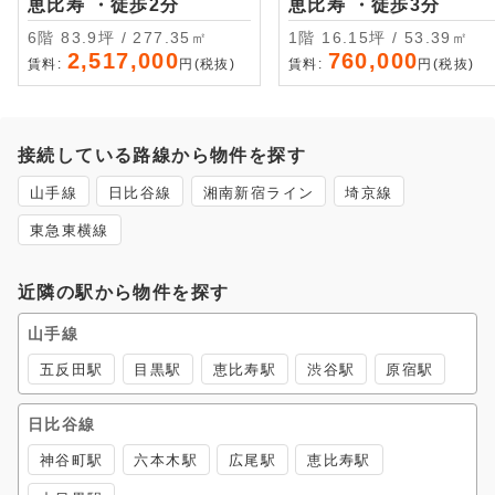
恵比寿 ・徒歩2分
恵比寿 ・徒歩3分
6階 83.9坪 / 277.35㎡
1階 16.15坪 / 53.39㎡
2,517,000
760,000
賃料:
円(税抜)
賃料:
円(税抜)
接続している路線から物件を探す
山手線
日比谷線
湘南新宿ライン
埼京線
東急東横線
近隣の駅から物件を探す
山手線
五反田駅
目黒駅
恵比寿駅
渋谷駅
原宿駅
日比谷線
神谷町駅
六本木駅
広尾駅
恵比寿駅