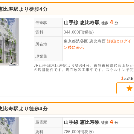
恵比寿駅より徒歩4分
4
山手線
恵比寿駅
最寄駅
徒歩
分
賃料
344,000
円(税抜)
東京都渋谷区
恵比寿西
詳細はログイ
所在地
ン後に表示
現業態
JR山手線恵比寿駅より徒歩4分。東急東横線代官山駅か
の店舗物件です。現在改装工事中です。スケルトン予定
1
人がお
恵比寿駅より徒歩4分
4
山手線
恵比寿駅
最寄駅
徒歩
分
賃料
786,000
円(税抜)