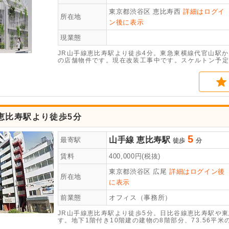
東京都渋谷区
恵比寿西
詳細はログイ
所在地
ン後に表示
現業態
JR山手線恵比寿駅より徒歩4分。東急東横線代官山駅か
の店舗物件です。現在改装工事中です。スケルトン予定
恵比寿駅より徒歩5分
5
山手線
恵比寿駅
最寄駅
徒歩
分
賃料
400,000
円(税抜)
東京都渋谷区
広尾
詳細はログイン後
所在地
に表示
前業態
オフィス（事務所）
JR山手線恵比寿駅より徒歩5分。日比谷線恵比寿駅や
す。地下1階付き10階建の建物の8階部分、73.56
備・冷暖房・電気給湯器完備です。