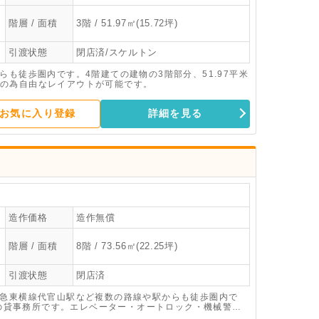
階層 / 面積
3階 / 51.97㎡(15.72坪)
引渡状態
閉店済/スケルトン
らも徒歩圏内です。4階建ての建物の3階部分、51.97平米
の為自由なレイアウトが可能です。
お気に入り登録
詳細を見る
造作価格
造作無償
階層 / 面積
8階 / 73.56㎡(22.25坪)
引渡状態
閉店済
東急東横線代官山駅など複数の路線や駅からも徒歩圏内で
平米の貸事務所です。エレベーター・オートロック・機械警