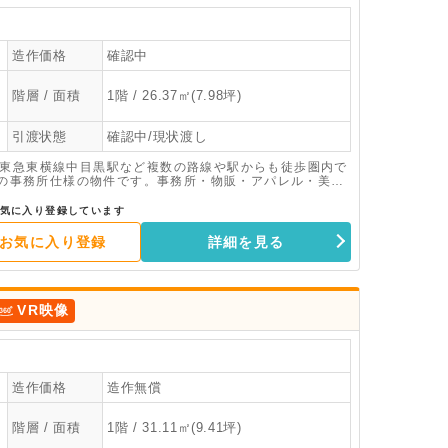
造作価格
確認中
階層 / 面積
1階 / 26.37㎡(7.98坪)
引渡状態
確認中/現状渡し
や東急東横線中目黒駅など複数の路線や駅からも徒歩圏内で
平米の事務所仕様の物件です。事務所・物販・アパレル・美容
気に入り登録しています
お気に入り登録
詳細を見る
VR映像
造作価格
造作無償
階層 / 面積
1階 / 31.11㎡(9.41坪)