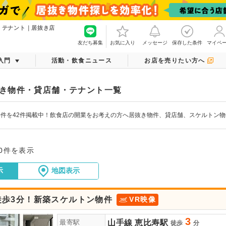
・テナント｜居抜き店
友だち募集
お気に入り
メッセージ
保存した条件
マイペ
入門
活動・飲食ニュース
お店を売りたい方へ
き物件・貸店舗・テナント一覧
件を42件掲載中！飲食店の開業をお考えの方へ居抜き物件、貸店舗、スケルトン
20件を表示
示
地図表示
徒歩3分！新築スケルトン物件
VR映像
3
山手線
恵比寿駅
最寄駅
徒歩
分