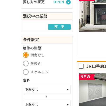
探し方の変更
駅・路線から探す
選択中の業態
地域から探す
変 更
条件設定
物件の状態
指定なし
居抜き
JR山手
スケルトン
NEW
賃料
～