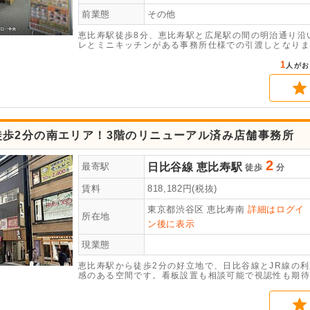
前業態
その他
恵比寿駅徒歩8分、恵比寿駅と広尾駅の間の明治通り沿
レとミニキッチンがある事務所仕様での引渡しとなりま
す。是非お早めにお問合せください。（同ビル不可：薬
1
人がお
徒歩2分の南エリア！3階のリニューアル済み店舗事務所
2
日比谷線
恵比寿駅
最寄駅
徒歩
分
賃料
818,182
円(税抜)
東京都渋谷区
恵比寿南
詳細はログイ
所在地
ン後に表示
現業態
恵比寿駅から徒歩2分の好立地で、日比谷線とJR線の
感のある空間です。看板設置も相談可能で視認性も期待
細をお問い合わせください 。