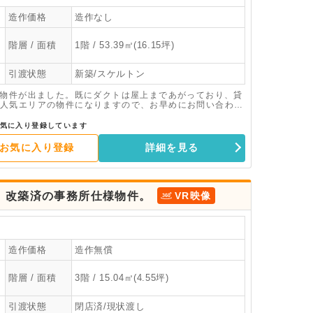
造作価格
造作なし
階層 / 面積
1階 / 53.39㎡(16.15坪)
引渡状態
新築/スケルトン
築物件が出ました。既にダクトは屋上まであがっており、貸
人気エリアの物件になりますので、お早めにお問い合わせ
気に入り登録しています
お気に入り登録
詳細を見る
、改築済の事務所仕様物件。
VR映像
造作価格
造作無償
階層 / 面積
3階 / 15.04㎡(4.55坪)
引渡状態
閉店済/現状渡し