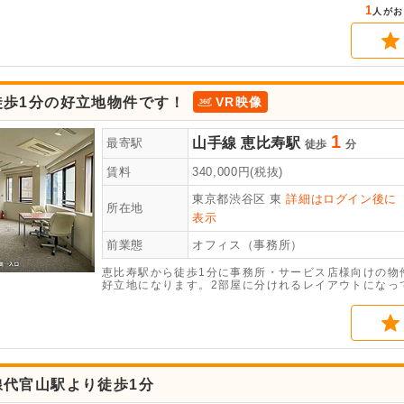
1
人がお
徒歩1分の好立地物件です！
VR映像
1
山手線
恵比寿駅
最寄駅
徒歩
分
賃料
340,000
円(税抜)
東京都渋谷区
東
詳細はログイン後に
所在地
表示
前業態
オフィス（事務所）
恵比寿駅から徒歩1分に事務所・サービス店様向けの物
好立地になります。2部屋に分けれるレイアウトになっ
能ですので、是非ご覧になってみてください。
線代官山駅より徒歩1分