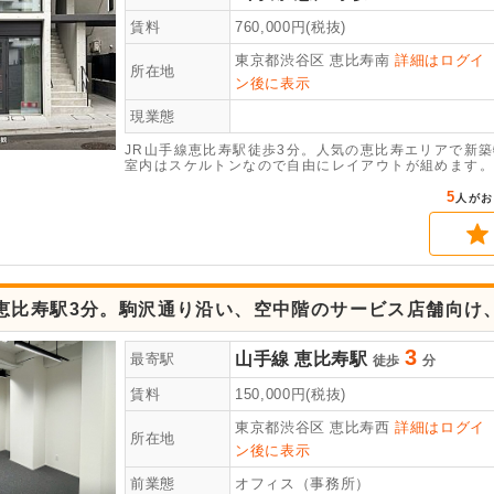
賃料
760,000
円(税抜)
東京都渋谷区
恵比寿南
詳細はログイ
所在地
ン後に表示
現業態
JR山手線恵比寿駅徒歩3分。人気の恵比寿エリアで新
室内はスケルトンなので自由にレイアウトが組めます。
ください。（同ビル不可：アジア料理／焼肉／串揚げ）
5
人がお
線恵比寿駅3分。駒沢通り沿い、空中階のサービス店舗向け
3
山手線
恵比寿駅
最寄駅
徒歩
分
賃料
150,000
円(税抜)
東京都渋谷区
恵比寿西
詳細はログイ
所在地
ン後に表示
前業態
オフィス（事務所）