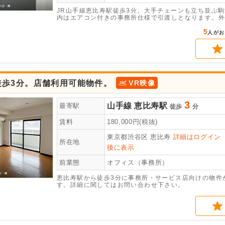
JR山手線恵比寿駅徒歩3分。大手チェーンも立ち並ぶ
内はエアコン付きの事務所仕様で引渡しとなります。外
す。駅近で人通りもあるため、SNS集客も期待できま
5
人がお
徒歩3分。店舗利用可能物件。
VR映像
3
山手線
恵比寿駅
最寄駅
徒歩
分
賃料
180,000
円(税抜)
東京都渋谷区
恵比寿
詳細はログイン
所在地
後に表示
前業態
オフィス（事務所）
恵比寿駅から徒歩3分に事務所・サービス店向けの物件
す。詳細に関してはお問い合わせ下さい。