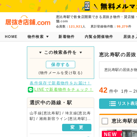
恵比寿駅で飲食店開業できる居抜き物件・貸店舗
舗.com
会員数：
121,921
人
累計登録物件数：
99,279
件
HOME
物件検索
新着物件
内覧会開催物件
居抜き
この検索条件を
恵比寿駅の居抜
保存する
恵比寿駅の居抜き物
(物件メールを受け取る)
条件保存で新着物件をお届け！
42
LINEで新着物件をチェック！
件中
1件～
選択中の路線・駅
リスト表
山手線[恵比寿駅] / 埼京線[恵比寿
駅] / 湘南新宿ライン[恵比寿駅] /
恵比寿駅
日比谷線[恵比寿駅]
変 更
NEW