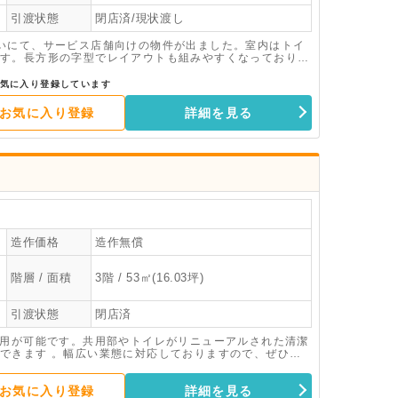
引渡状態
閉店済/現状渡し
いにて、サービス店舗向けの物件が出ました。室内はトイ
す。長方形の字型でレイアウトも組みやすくなっておりま
局・カフェ・歯医者・アメコミ雑貨の物販）
気に入り登録しています
お気に入り登録
詳細を見る
造作価格
造作無償
階層 / 面積
3階 / 53㎡(16.03坪)
引渡状態
閉店済
利用が可能です。共用部やトイレがリニューアルされた清潔
できます 。幅広い業態に対応しておりますので、ぜひ詳
お気に入り登録
詳細を見る