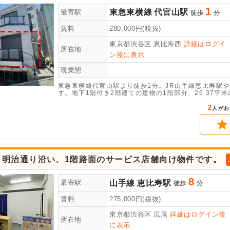
1
東急東横線
代官山駅
最寄駅
徒歩
分
賃料
280,000
円(税抜)
東京都渋谷区
恵比寿西
詳細はログイ
所在地
ン後に表示
現業態
東急東横線代官山駅より徒歩1分。JR山手線恵比寿駅
す。地下1階付き2階建ての建物の1階部分、26.37
系等の店舗は相談可能です。
2
人がお
、明治通り沿い、1階路面のサービス店舗向け物件です。
8
山手線
恵比寿駅
最寄駅
徒歩
分
賃料
275,000
円(税抜)
東京都渋谷区
広尾
詳細はログイン後
所在地
に表示