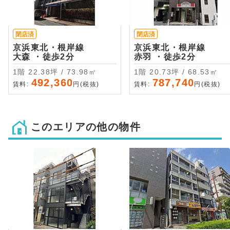
閉店済
閉店済
京浜東北・根岸線
京浜東北・根岸線
大森 ・徒歩2分
赤羽 ・徒歩2分
1階 22.38坪 / 73.98㎡
1階 20.73坪 / 68.53㎡
492,360
787,740
賃料:
円(税抜)
賃料:
円(税抜)
このエリアの他の物件