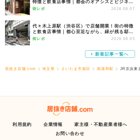
特徴と飲食店事情｜都会のオアシスとビジネス
街が調和する優雅な街
街レポ
2026.08.07
代々木上原駅（渋谷区）で店舗開業！街の特徴
と飲食店事情｜都心至近ながら、緑が残る邸宅
エリア
街レポ
2026.08.05
新着記事一覧へ
居抜き店舗.com
埼玉県
さいたま市南区
南浦和駅
JR京浜
利用規約
企業情報
家主様・不動産業者様へ
お問い合わせ