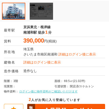
京浜東北・根岸線
最寄駅
1
南浦和駅
徒歩
分
390,000
賃料
円(税抜)
埼玉県
所在地
さいたま市南区
南浦和
詳細はログイン後に表示
建物名
詳細はログイン後に表示
造作なし
造作価格
階層
3階
面積
69.5㎡(21.02坪)
現業態
引渡状態
閉店済/スケルトン
物件資料
ログイン後に物件資料がご確認いただけます
2
人がお気に入り登録しています
無