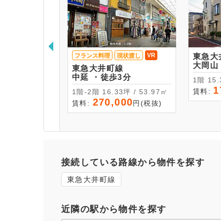
VR
フランス料理
現状渡し
東急大
東急大井町線
中延 ・徒歩3分
1階 
1
賃料:
1階-2階 16.33坪 / 53.97㎡
270,000
賃料:
円(税抜)
接続している路線から物件を探す
東急大井町線
近隣の駅から物件を探す