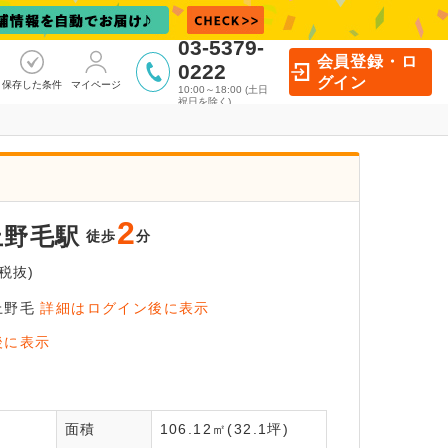
03-5379-
会員登録・ロ
0222
グイン
保存した条件
マイページ
10:00～18:00 (土日
祝日を除く)
2
上野毛駅
徒歩
分
税抜)
上野毛
詳細はログイン後に表示
イン後に
後に表示
覧いただけます
全
面積
106.12㎡(32.1坪)
員登録