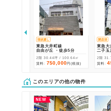
現状渡し
閉店済
東急大井町線
東急大
自由が丘 ・徒歩5分
2階 30.44坪 / 100.64㎡
2階 
750,000
4
賃料:
円(税抜)
賃料:
このエリアの他の物件
NEW