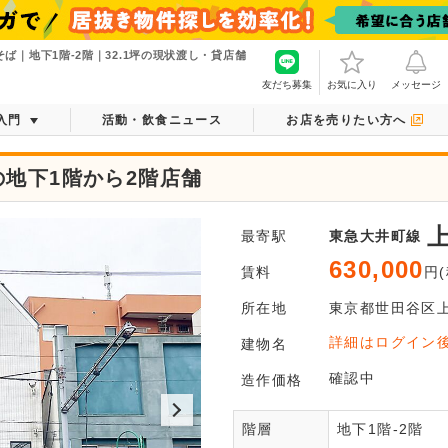
ば｜地下1階-2階｜32.1坪の現状渡し・貸店舗
友だち募集
お気に入り
メッセージ
入門
活動・飲食ニュース
お店を売りたい方へ
地下1階から2階店舗
最寄駅
東急大井町線
630,000
賃料
円(
所在地
東京都
世田谷区
ログ
詳細はログイン
建物名
平面図がご
確認中
造作価格
階層
地下1階-2階
会