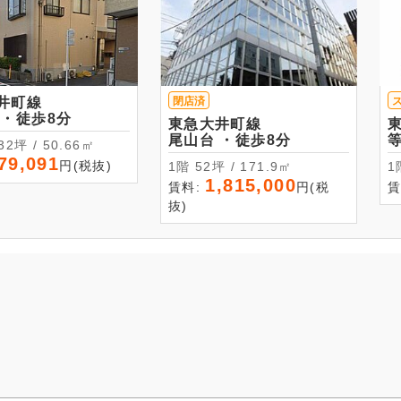
井町線
閉店済
大岡山 ・徒歩8分
東急大井町線
尾山台 ・徒歩8分
15.32坪 / 50.66㎡
79,091
円(税抜)
1階 52坪 / 171.9㎡
1,815,000
賃料:
円(税
賃
抜)