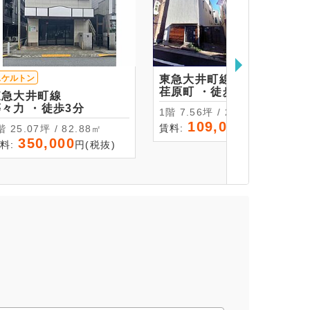
スケルトン
東急大井町線
荏原町 ・徒歩3分
東急大井町線
等々力 ・徒歩3分
1階 7.56坪 / 25㎡
109,000
賃料:
円(税抜)
1階 25.07坪 / 82.88㎡
350,000
料:
円(税抜)