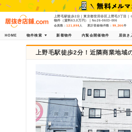
上野毛駅徒歩2分｜東京都世田谷区上野毛3丁目｜そ
物件（賃料63.0万円）｜No26-0603-006
会員数：
121,898
人
累計登録物件数：
99,266
件
HOME
物件検索
新着物件
内覧会開催物件
居抜き
上野毛駅徒歩2分！近隣商業地域の