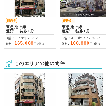
閉店済
現状渡し
東急池上線
東急池上線
蓮沼 ・徒歩1分
蓮沼 ・徒歩1分
3階 15.43坪 / 51㎡
3階 14.33坪 / 47.36㎡
165,000
180,000
賃料:
円(税抜)
賃料:
円(税抜)
このエリアの他の物件