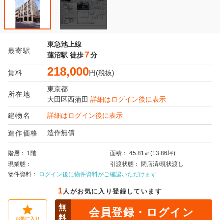
東急池上線
最寄駅
7
蓮沼駅
徒歩
分
218,000
賃料
円(税抜)
東京都
所在地
大田区
西蒲田
詳細はログイン後に表示
建物名
詳細はログイン後に表示
造作無償
造作価格
階層
1階
面積
45.81㎡(13.86坪)
現業態
引渡状態
閉店済/現状渡し
物件資料
ログイン後に物件資料がご確認いただけます
1
人がお気に入り登録しています
無
会員登録・ログイン
料
お気に入り