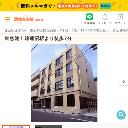
友達募集
メッセージ
ログイン
蓮沼駅徒歩7分｜東京都大田区西蒲田3丁目｜1階｜13.86坪の現状渡し・貸店舗物件（賃料
東急池上線蓮沼駅より徒歩7分