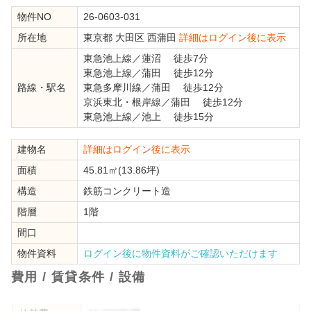
物件NO
26-0603-031
所在地
東京都
大田区
西蒲田
詳細はログイン後に表示
東急池上線
／
蓮沼
徒歩7分
東急池上線
／
蒲田
徒歩12分
路線・駅名
東急多摩川線
／
蒲田
徒歩12分
京浜東北・根岸線
／
蒲田
徒歩12分
東急池上線
／
池上
徒歩15分
建物名
詳細はログイン後に表示
面積
45.81㎡(13.86坪)
構造
鉄筋コンクリート造
階層
1階
間口
物件資料
ログイン後に物件資料がご確認いただけます
費用 / 賃貸条件 / 設備