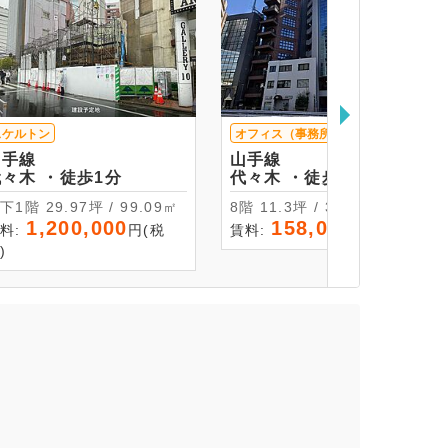
スケルトン
オフィス（事務所）
山手線
山手線
代々木 ・徒歩1分
代々木 ・徒歩5分
地下1階 29.97坪 / 99.09㎡
8階 11.3坪 / 37.36㎡
1,200,000
158,000
料:
円(税
賃料:
円(税抜)
)