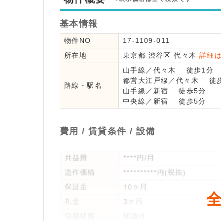
基本情報
物件NO
17-1109-011
所在地
東京都
渋谷区
代々木
詳細
山手線
／
代々木
徒歩1分
都営大江戸線
／
代々木
徒歩
路線・駅名
山手線
／
新宿
徒歩5分
中央線
／
新宿
徒歩5分
費用 / 賃貸条件 / 設備