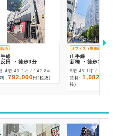
閉店済
オフィス（事務所）
閉店済
山手線
山手線
五反田 ・徒歩3分
新橋 ・徒歩3分
3階-4階 43.2坪 / 142.8㎡
5階 45.1坪 / 149.09㎡
792,000
1,082,400
料:
円(税抜)
賃料:
円(税
抜)