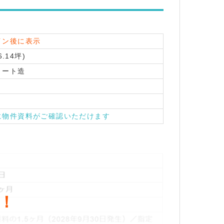
イン後に表示
6.14坪)
リート造
に物件資料がご確認いただけます
！