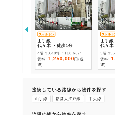
スケルトン
スケルト
山手線
山手線
代々木 ・徒歩1分
4階 33.48坪 / 110.68㎡
3階 
1,250,000
1
賃料:
円(税
賃料:
抜)
抜)
接続している路線から物件を探す
山手線
都営大江戸線
中央線
近隣の駅から物件を探す