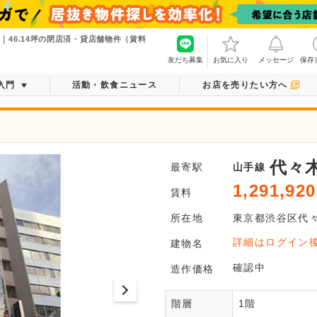
｜46.14坪の閉店済・貸店舗物件（賃料
友だち募集
お気に入り
メッセージ
保存
入門
活動・飲食ニュース
お店を売りたい方へ
代々
最寄駅
山手線
1,291,920
賃料
所在地
東京都
渋谷区
代
ログ
詳細はログイン
建物名
平面図がご
確認中
造作価格
階層
1階
会