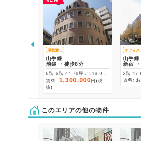
NEW
現状渡し
オフィス
山手線
山手線
池袋 ・徒歩8分
新
5階-6階 44.78坪 / 148.04
2階 
㎡
1,300,000
賃料: 
賃料:
円(税
抜)
このエリアの他の物件