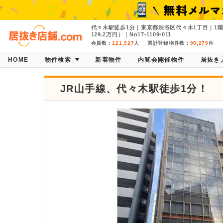
代々木駅徒歩1分｜東京都渋谷区代々木1丁目｜1階
129.2万円）｜No17-1109-011
会員数：
121,927
人
累計登録物件数：
99,279
件
HOME
物件検索
新着物件
内覧会開催物件
居抜き
JR山手線、代々木駅徒歩1分！