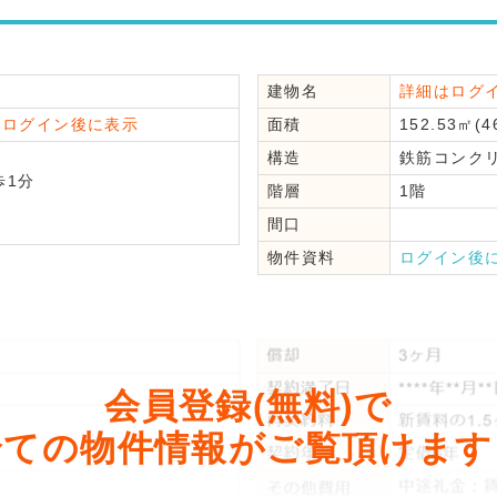
建物名
詳細はログ
はログイン後に表示
面積
152.53㎡(4
構造
鉄筋コンク
1分
階層
1階
間口
物件資料
ログイン後
会員登録(無料)で
全ての物件情報がご覧頂けます