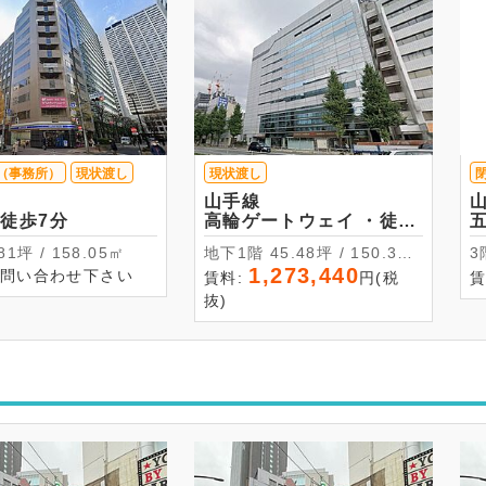
（事務所）
現状渡し
現状渡し
山手線
宿 ・徒歩7分
高輪ゲートウェイ ・徒歩
6分
47.81坪 / 158.05㎡
地下1階 45.48坪 / 150.35
㎡
1,273,440
お問い合わせ下さい
賃料:
円(税
賃
抜)