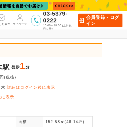
03-5379-
会員登録・ログ
0222
イン
した条件
マイページ
10:00～18:00 (土日祝
日を除く)
1
木駅
徒歩
分
円(税抜)
々木
詳細はログイン後に表示
イン後に
後に表示
覧いただけます
面積
152.53㎡(46.14坪)
員登録