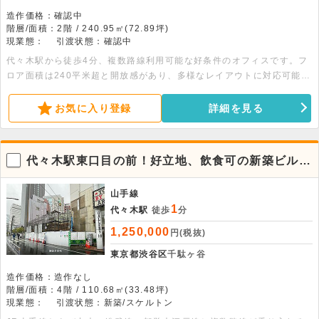
造作価格：確認中
階層/面積：2階 / 240.95㎡(72.89坪)
現業態：
引渡状態：確認中
代々木駅から徒歩4分、複数路線利用可能な好条件のオフィスです。フ
ロア面積は240平米超と開放感があり、多様なレイアウトに対応可能で
す。飲食不可の静かな環境で、エレベーターも完備。優れた利便性と落
ち着いた執務スペースを両立したい企業様に最適です。
お気に入り登録
詳細を見る
代々木駅東口目の前！好立地、飲食可の新築ビルに
なります。
山手線
1
代々木駅
徒歩
分
1,250,000
円(税抜)
東京都渋谷区
千駄ヶ谷
造作価格：造作なし
階層/面積：4階 / 110.68㎡(33.48坪)
現業態：
引渡状態：新築/スケルトン