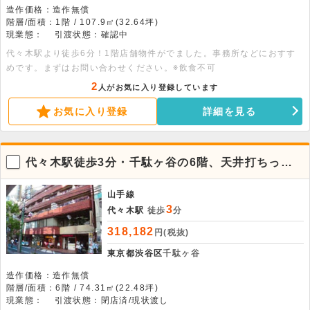
造作価格：造作無償
階層/面積：1階 / 107.9㎡(32.64坪)
現業態：
引渡状態：確認中
代々木駅より徒歩6分！1階店舗物件がでました。事務所などにおすす
めです。まずはお問い合わせください。※飲食不可
2
人がお気に入り登録しています
お気に入り登録
詳細を見る
代々木駅徒歩3分・千駄ヶ谷の6階、天井打ちっぱ
なしのお洒落な貸事務所
山手線
3
代々木駅
徒歩
分
318,182
円(税抜)
東京都渋谷区
千駄ヶ谷
造作価格：造作無償
階層/面積：6階 / 74.31㎡(22.48坪)
現業態：
引渡状態：閉店済/現状渡し