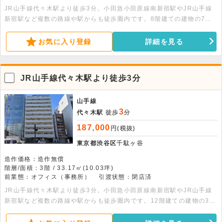
JR山手線代々木駅より徒歩3分。小田急小田原線南新宿駅やJR山手線
新宿駅など複数の路線や駅からも徒歩圏内です。8階建ての建物の7階
部分、277.42平米の事務所店舗です。月極駐車場もあります。
お気に入り登録
詳細を見る
JR山手線代々木駅より徒歩3分
山手線
3
代々木駅
徒歩
分
187,000
円(税抜)
東京都渋谷区
千駄ヶ谷
造作価格：造作無償
階層/面積：3階 / 33.17㎡(10.03坪)
前業態：オフィス（事務所）
引渡状態：閉店済
JR山手線代々木駅より徒歩3分。小田急小田原線南新宿駅やJR山手線
新宿駅など複数の路線や駅からも徒歩圏内です。12階建ての建物の3階
部分、33.17平米の貸事務所です。トイレ・収納スペース・エアコン・
オートロック・防犯カメラ・エレベーター完備です。