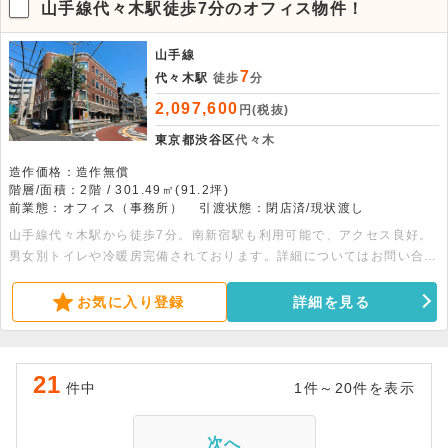
山手線代々木駅徒歩7分のオフィス物件！
山手線
7
代々木駅
徒歩
分
2,097,600
円(税抜)
東京都渋谷区
代々木
造作価格：造作無償
階層/面積：2階 / 301.49㎡(91.2坪)
前業態：オフィス（事務所）
引渡状態：閉店済/現状渡し
山手線代々木駅から徒歩7分。南新宿駅も利用可能で、アクセス良好。
男女別トイレや冷暖房完備されております。詳細についてはお問い合わ
せください。
お気に入り登録
詳細を見る
21
件中
1件～20件を表示
次へ