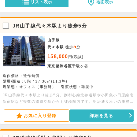
リスト表示
地図表示
JR山手線代々木駅より徒歩5分
山手線
5
代々木駅
徒歩
分
158,000
円(税抜)
東京都渋谷区
千駄ヶ谷
造作価格：造作無償
階層/面積：8階 / 37.36㎡(11.3坪)
現業態：オフィス（事務所）
引渡状態：確認中
JR山手線代々木駅より徒歩5分。副都心線北参道駅や小田急小田原線南
新宿駅など複数の路線や駅からも徒歩圏内です。明治通り沿いの事務所
物件です。
お気に入り登録
詳細を見る