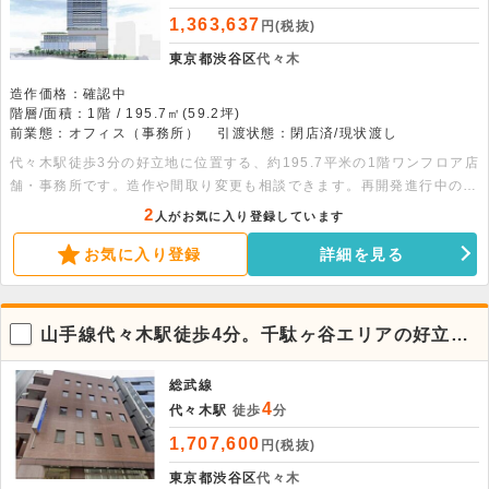
1,363,637
円(税抜)
東京都渋谷区
代々木
造作価格：確認中
階層/面積：1階 / 195.7㎡(59.2坪)
前業態：オフィス（事務所）
引渡状態：閉店済/現状渡し
代々木駅徒歩3分の好立地に位置する、約195.7平米の1階ワンフロア店
舗・事務所です。造作や間取り変更も相談できます。再開発進行中の注
目エリアにあり、新宿駅も徒歩圏内でアクセスに優れています。お気軽
2
人がお気に入り登録しています
にお問い合わせください。
お気に入り登録
詳細を見る
山手線代々木駅徒歩4分。千駄ヶ谷エリアの好立地
な2階貸事務所です。
総武線
4
代々木駅
徒歩
分
1,707,600
円(税抜)
東京都渋谷区
代々木