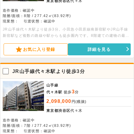
東京都渋谷区
代々木
造作価格：確認中
階層/面積：8階 / 277.42㎡(83.92坪)
現業態：
引渡状態：確認中
JR山手線代々木駅より徒歩3分。小田急小田原線南新宿駅やJR山手線
新宿駅など複数の路線や駅からも徒歩圏内です。8階建ての建物の最上
階、277.42平米の事務所店舗です。月極駐車場もあります。
お気に入り登録
詳細を見る
JR山手線代々木駅より徒歩3分
山手線
3
代々木駅
徒歩
分
2,098,000
円(税抜)
東京都渋谷区
代々木
造作価格：確認中
階層/面積：7階 / 277.42㎡(83.92坪)
現業態：
引渡状態：確認中