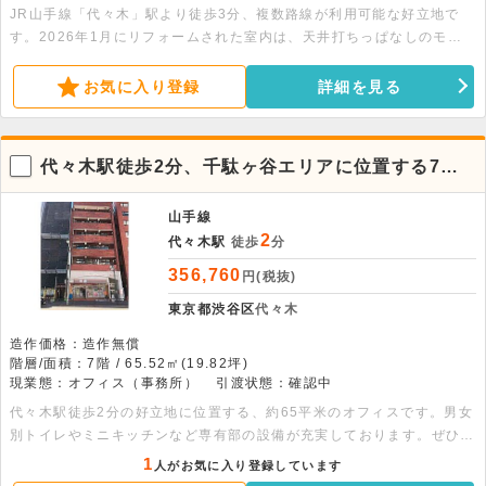
JR山手線「代々木」駅より徒歩3分、複数路線が利用可能な好立地で
す。2026年1月にリフォームされた室内は、天井打ちっぱなしのモダ
ンな仕様が魅力。LED照明やエアコン2台、水回りも新設された清潔感
のある空間です。約74平米の広さがあり、執務スペースとして最適。
お気に入り登録
詳細を見る
落ち着いた環境で、新たなビジネス拠点を構えませんか。
代々木駅徒歩2分、千駄ヶ谷エリアに位置する7階
貸事務所
山手線
2
代々木駅
徒歩
分
356,760
円(税抜)
東京都渋谷区
代々木
造作価格：造作無償
階層/面積：7階 / 65.52㎡(19.82坪)
現業態：オフィス（事務所）
引渡状態：確認中
代々木駅徒歩2分の好立地に位置する、約65平米のオフィスです。男女
別トイレやミニキッチンなど専有部の設備が充実しております。ぜひご
検討ください。
1
人がお気に入り登録しています