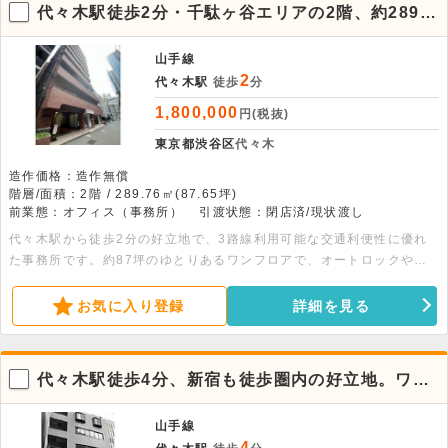
代々木駅徒歩2分・千駄ヶ谷エリアの2階、約289平
米の広々とした貸事務所
山手線
2
代々木駅
徒歩
分
1,800,000
円(税抜)
東京都渋谷区
代々木
造作価格：造作無償
階層/面積：2階 / 289.76㎡(87.65坪)
前業態：オフィス（事務所）
引渡状態：閉店済/現状渡し
代々木駅から徒歩2分の好立地で、3路線利用可能な交通利便性に優れ
た事務所です。約87坪のゆとりあるワンフロアで、オートロックや防
犯カメラも完備。まずはご相談ください。
お気に入り登録
詳細を見る
代々木駅徒歩4分、新宿も徒歩圏内の好立地。ワン
フロア独立の4階貸事務所
山手線
4