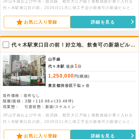
JR山手線および中央・総武線、都営大江戸線と複数路線が乗り入れる
代々木駅東口目の前。2026日11月に竣工予定の飲食可の新築ビルとな
ります。周辺には人気店やほぼ新宿のれん街があり、繁華街として近年
注目されている人気エリアになります。また、周辺にはNTTドコモ代々
お気に入り登録
詳細を見る
木ビルやリンクスクエア新宿といった高層ビルが多く立地しているとと
もに、新宿高島屋などの大型商業施設へも徒歩圏内であるため、ビジネ
スマンや観光客といった幅広い客層の集客が期待できます。ビル前面に
代々木駅東口目の前！好立地、飲食可の新築ビルに
看板を出せるため、視認性も良好です。なかなか出ない好立地の物件と
なります。
なりますので、お早めにお問い合わせください。
山手線
1
代々木駅
徒歩
分
1,250,000
円(税抜)
東京都渋谷区
千駄ヶ谷
造作価格：造作なし
階層/面積：3階 / 110.68㎡(33.48坪)
現業態：
引渡状態：新築/スケルトン
JR山手線および中央・総武線、都営大江戸線と複数路線が乗り入れる
代々木駅東口目の前。2026日11月に竣工予定の飲食可の新築ビルとな
ります。周辺には人気店やほぼ新宿のれん街があり、繁華街として近年
注目されている人気エリアになります。また、周辺にはNTTドコモ代々
お気に入り登録
詳細を見る