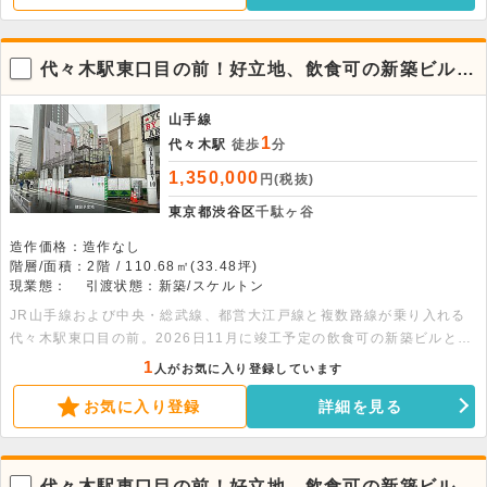
木ビルやリンクスクエア新宿といった高層ビルが多く立地しているとと
もに、新宿高島屋などの大型商業施設へも徒歩圏内であるため、ビジネ
スマンや観光客といった幅広い客層の集客が期待できます。ビル前面に
代々木駅東口目の前！好立地、飲食可の新築ビルに
看板を出せるため、視認性も良好です。なかなか出ない好立地の物件と
なります。
なりますので、お早めにお問い合わせください。
山手線
1
代々木駅
徒歩
分
1,350,000
円(税抜)
東京都渋谷区
千駄ヶ谷
造作価格：造作なし
階層/面積：2階 / 110.68㎡(33.48坪)
現業態：
引渡状態：新築/スケルトン
JR山手線および中央・総武線、都営大江戸線と複数路線が乗り入れる
代々木駅東口目の前。2026日11月に竣工予定の飲食可の新築ビルとな
ります。周辺には人気店やほぼ新宿のれん街があり、繁華街として近年
1
人がお気に入り登録しています
注目されている人気エリアになります。また周辺にはNTTドコモ代々木
お気に入り登録
詳細を見る
ビルやリンクスクエア新宿といった高層ビルが多く立地しているととも
に、新宿高島屋などの大型商業施設へも徒歩圏内であるため、ビジネス
マンや観光客といった幅広い客層の集客が期待できます。ビル前面に看
板を出せるため、視認性も良好です。なかなか出ない好立地の物件とな
代々木駅東口目の前！好立地、飲食可の新築ビルに