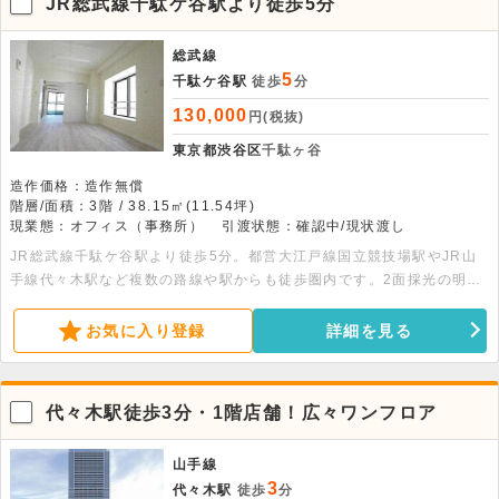
JR総武線千駄ケ谷駅より徒歩5分
総武線
5
千駄ケ谷駅
徒歩
分
130,000
円(税抜)
東京都渋谷区
千駄ヶ谷
造作価格：造作無償
階層/面積：3階 / 38.15㎡(11.54坪)
現業態：オフィス（事務所）
引渡状態：確認中/現状渡し
JR総武線千駄ケ谷駅より徒歩5分。都営大江戸線国立競技場駅やJR山
手線代々木駅など複数の路線や駅からも徒歩圏内です。2面採光の明る
いお部屋です。室内リフォーム済の為きれいです。
お気に入り登録
詳細を見る
代々木駅徒歩3分・1階店舗！広々ワンフロア
山手線
3
代々木駅
徒歩
分