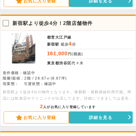
お気に入り登録
詳細を見る
新宿駅より徒歩4分！2階店舗物件
都営大江戸線
4
新宿駅
徒歩
分
161,000
円(税抜)
東京都渋谷区
代々木
造作価格：確認中
階層/面積：2階 / 28.67㎡(8.67坪)
現業態：
引渡状態：確認中
新宿駅より徒歩4分の物件となります。複数駅・複数路線利用可能。周
辺には飲食店やクリニックが出店してます。詳細につきましては是非お
問い合わせください。
2
人がお気に入り登録しています
お気に入り登録
詳細を見る