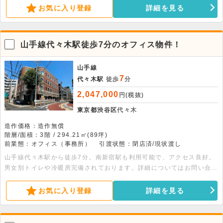
お気に入り登録
詳細を見る
山手線代々木駅徒歩7分のオフィス物件！
山手線
7
代々木駅
徒歩
分
2,047,000
円(税抜)
東京都渋谷区
代々木
造作価格：造作無償
階層/面積：3階 / 294.21㎡(89坪)
前業態：オフィス（事務所）
引渡状態：閉店済/現状渡し
山手線代々木駅から徒歩7分。南新宿駅も利用可能で、アクセス良好。
男女別トイレや冷暖房完備されております。詳細についてはお問い合わ
せください。
お気に入り登録
詳細を見る