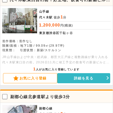
りますので、お早めにお問い合わせください。
なります。
山手線
1
代々木駅
徒歩
分
1,200,000
円(税抜)
東京都渋谷区
千駄ヶ谷
造作価格：造作なし
階層/面積：地下1階 / 99.09㎡(29.97坪)
現業態：
引渡状態：新築/スケルトン
JR山手線および中央・総武線、都営大江戸線と複数路線が乗り入れる
代々木駅東口目の前。2026日11月に竣工予定の飲食可の新築ビルとな
ります。周辺には人気店やほぼ新宿のれん街があり、繁華街として近年
1
人がお気に入り登録しています
注目されている人気エリアになります。また周辺にはNTTドコモ代々木
お気に入り登録
詳細を見る
ビルやリンクスクエア新宿といった高層ビルが多く立地しているととも
に、新宿高島屋などの大型商業施設へも徒歩圏内であるため、ビジネス
マンや観光客といった幅広い客層の集客が期待できます。ビル前面に看
板を出せるため、視認性も良好です。なかなか出ない好立地の物件とな
副都心線北参道駅より徒歩3分
りますので、お早めにお問い合わせください。
副都心線