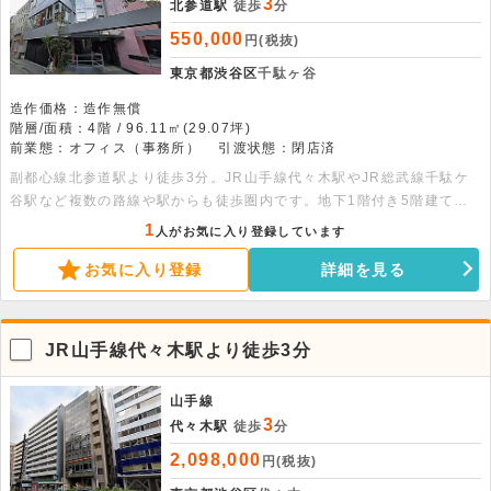
3
北参道駅
徒歩
分
550,000
円(税抜)
東京都渋谷区
千駄ヶ谷
造作価格：造作無償
階層/面積：4階 / 96.11㎡(29.07坪)
前業態：オフィス（事務所）
引渡状態：閉店済
副都心線北参道駅より徒歩3分。JR山手線代々木駅やJR総武線千駄ケ
谷駅など複数の路線や駅からも徒歩圏内です。地下1階付き5階建ての
建物の4階部分、1フロア1テナントの貸事務所です。
1
人がお気に入り登録しています
お気に入り登録
詳細を見る
JR山手線代々木駅より徒歩3分
山手線
3
代々木駅
徒歩
分
2,098,000
円(税抜)