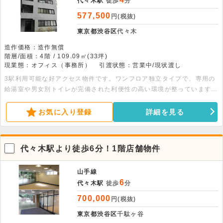
代々木駅
徒歩
分
577,500
円(税抜)
東京都渋谷区
代々木
造作価格：造作無償
階層/面積：4階 / 109.09㎡(33坪)
現業態：オフィス（事務所）
引渡状態：営業中/現状渡し
3駅利用可能な好アクセス物件です。ワンフロア独立タイプで、専用の
給湯室や男女別トイレが完備された利便性の高い環境が整っています。
約109平米の広々とした室内はレイアウト自由度が高く、静かなビジネ
ス環境を求める方に適しています。24時間使用も可能で、充実した設
お気に入り登録
詳細を見る
備が日々の業務をスムーズに支えます。まずはお気軽にお問い合わせく
ださい。
代々木駅より徒歩6分！1階店舗物件
山手線
6
代々木駅
徒歩
分
700,000
円(税抜)
東京都渋谷区
千駄ヶ谷