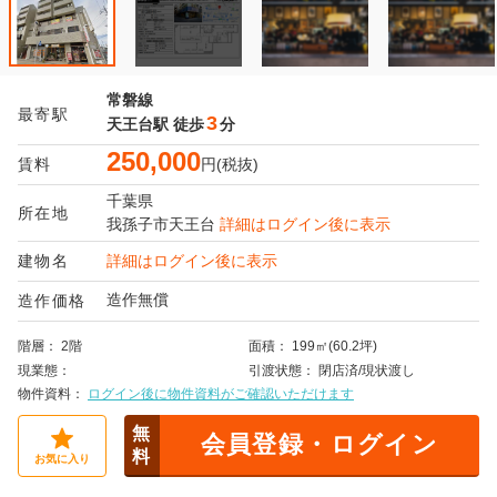
常磐線
最寄駅
3
天王台駅
徒歩
分
250,000
賃料
円(税抜)
千葉県
所在地
我孫子市
天王台
詳細はログイン後に表示
建物名
詳細はログイン後に表示
造作無償
造作価格
階層
2階
面積
199㎡(60.2坪)
現業態
引渡状態
閉店済/現状渡し
物件資料
ログイン後に物件資料がご確認いただけます
無
会員登録・ログイン
料
お気に入り