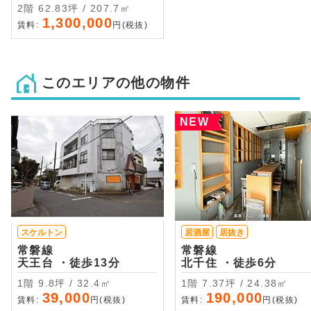
2階 62.83坪 / 207.7㎡
1,300,000
賃料:
円(税抜)
このエリアの他の物件
NEW
スケルトン
居酒屋
居抜き
常磐線
常磐線
天王台 ・徒歩13分
北千住 ・徒歩6分
1階 9.8坪 / 32.4㎡
1階 7.37坪 / 24.38㎡
39,000
190,000
賃料:
円(税抜)
賃料:
円(税抜)