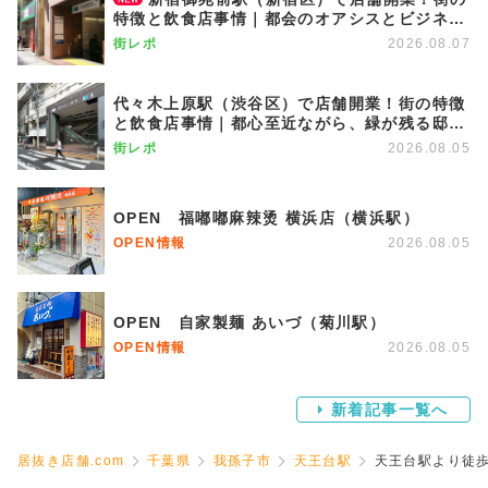
特徴と飲食店事情｜都会のオアシスとビジネス
街が調和する優雅な街
街レポ
2026.08.07
代々木上原駅（渋谷区）で店舗開業！街の特徴
と飲食店事情｜都心至近ながら、緑が残る邸宅
エリア
街レポ
2026.08.05
OPEN 福嘟嘟麻辣烫 横浜店（横浜駅）
OPEN情報
2026.08.05
OPEN 自家製麺 あいづ（菊川駅）
OPEN情報
2026.08.05
新着記事一覧へ
居抜き店舗.com
千葉県
我孫子市
天王台駅
天王台駅より徒歩