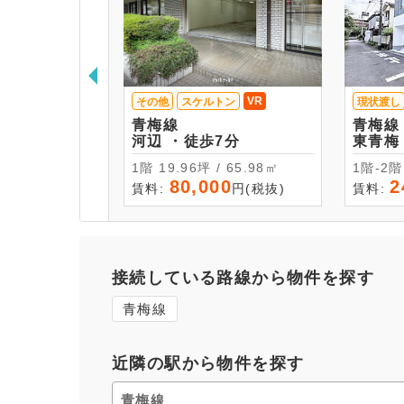
VR
その他
スケルトン
現状渡し
青梅線
青梅線
河辺 ・徒歩7分
1階 19.96坪 / 65.98㎡
80,000
2
賃料:
円(税抜)
賃料:
接続している路線から物件を探す
青梅線
近隣の駅から物件を探す
青梅線