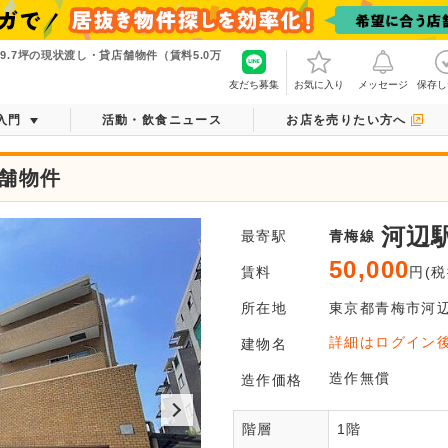
.7坪の現状渡し・貸店舗物件（賃料5.0万
友だち募集
お気に入り
メッセージ
保存し
入門
活動・飲食ニュース
お店を売りたい方へ
店舗物件
河辺
最寄駅
青梅線
50,000
賃料
円(税
所在地
東京都
青梅市
河
ログ
詳細はログイン
建物名
平面図がご
造作無償
造作価格
階層
1階
会