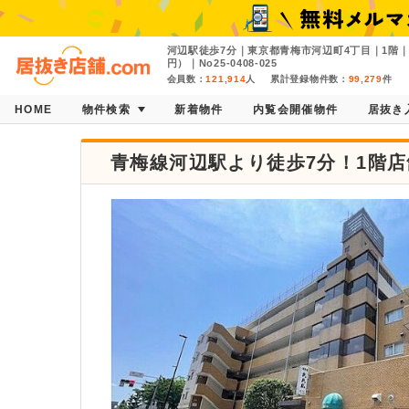
河辺駅徒歩7分｜東京都青梅市河辺町4丁目｜1階｜9
円）｜No25-0408-025
会員数：
121,914
人
累計登録物件数：
99,279
件
HOME
物件検索
新着物件
内覧会開催物件
居抜き
青梅線河辺駅より徒歩7分！1階