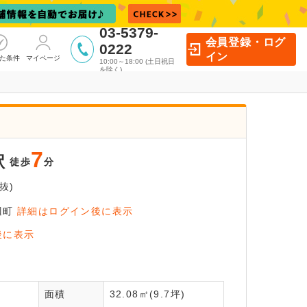
03-5379-
会員登録・ログ
0222
イン
た条件
マイページ
10:00～18:00 (土日祝日
を除く)
7
駅
徒歩
分
抜)
辺町
詳細はログイン後に表示
イン後に
後に表示
覧いただけます
全
面積
32.08㎡(9.7坪)
員登録