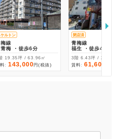
スケルトン
閉店済
青梅線
青梅線
東青梅 ・徒歩6分
福生 ・徒歩4分
1階 19.35坪 / 63.96㎡
3階 6.43坪 / 21.26㎡
143,000
61,600
料:
円(税抜)
賃料:
円(税抜)