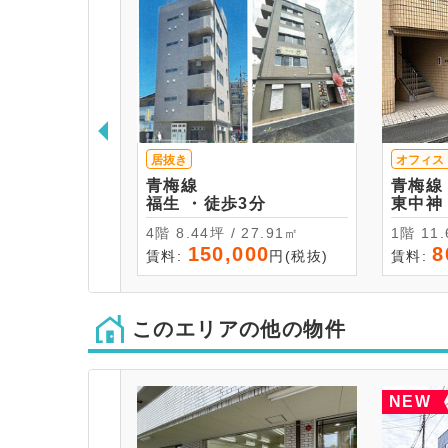
居抜き
オフィス
青梅線
青梅線
福生 ・徒歩3分
4階 8.44坪 / 27.91㎡
1階 
150,000
8
賃料:
円(税抜)
賃料:
このエリアの他の物件
NEW