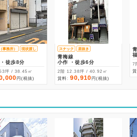
（事務所）
現状渡し
スナック
居抜き
青梅線
東中神 ・徒歩8分
小作 ・徒歩6分
賃
11.63坪 / 38.45㎡
2階 12.38坪 / 40.92㎡
0,000
90,910
円(税抜)
賃料:
円(税抜)