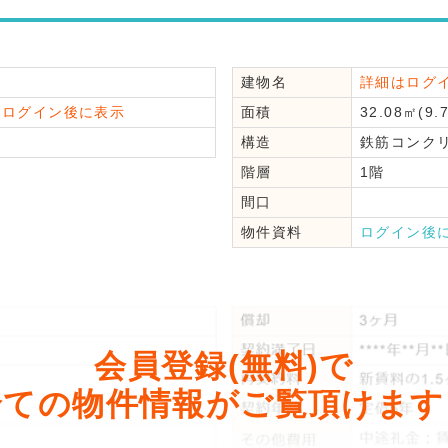
建物名
詳細はログ
はログイン後に表示
面積
32.08㎡(9.
構造
鉄筋コンク
階層
1階
間口
物件資料
ログイン後
会員登録(無料)で
全ての物件情報がご覧頂けます