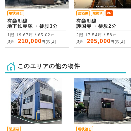
VR
現状渡し
居酒屋
居抜き
有楽町線
有楽町線
地下鉄赤塚 ・徒歩3分
護国寺 ・徒歩2分
1階 19.67坪 / 65.02㎡
2階 17.54坪 / 58㎡
210,000
295,000
賃料:
円(税抜)
賃料:
円(税抜)
このエリアの他の物件
閉店済
現状渡し