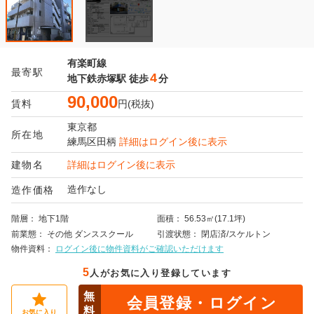
有楽町線
最寄駅
4
地下鉄赤塚駅
徒歩
分
90,000
賃料
円(税抜)
東京都
所在地
練馬区
田柄
詳細はログイン後に表示
建物名
詳細はログイン後に表示
造作なし
造作価格
階層
地下1階
面積
56.53㎡(17.1坪)
前業態
その他
ダンススクール
引渡状態
閉店済/スケルトン
物件資料
ログイン後に物件資料がご確認いただけます
5
人がお気に入り登録しています
無
会員登録・ログイン
料
お気に入り