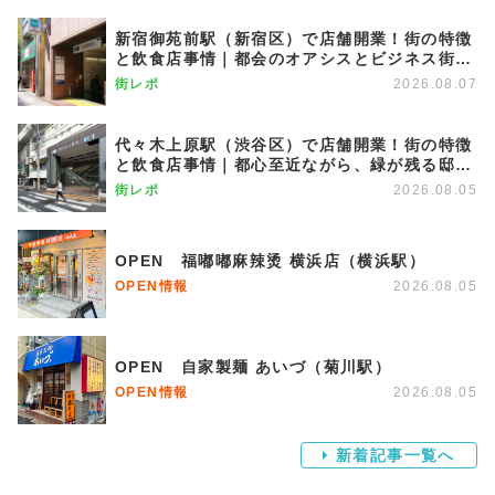
新宿御苑前駅（新宿区）で店舗開業！街の特徴
と飲食店事情｜都会のオアシスとビジネス街が
調和する優雅な街
街レポ
2026.08.07
代々木上原駅（渋谷区）で店舗開業！街の特徴
と飲食店事情｜都心至近ながら、緑が残る邸宅
エリア
街レポ
2026.08.05
OPEN 福嘟嘟麻辣烫 横浜店（横浜駅）
OPEN情報
2026.08.05
OPEN 自家製麺 あいづ（菊川駅）
OPEN情報
2026.08.05
新着記事一覧へ