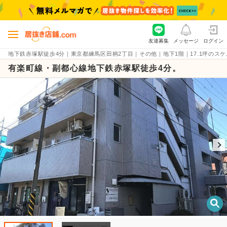
友達募集
メッセージ
ログイン
地下鉄赤塚駅徒歩4分｜東京都練馬区田柄2丁目｜その他｜地下1階｜17.1坪のスケルトン
有楽町線・副都心線地下鉄赤塚駅徒歩4分。