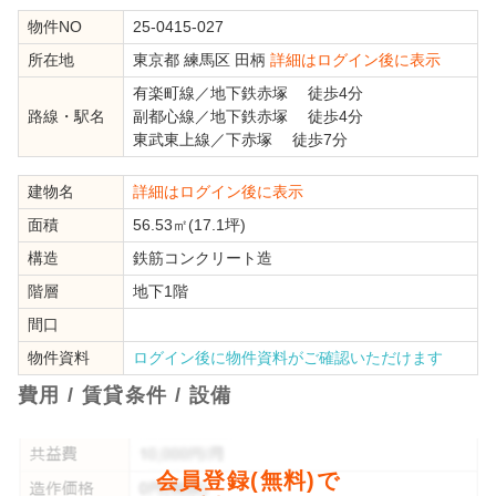
物件NO
25-0415-027
所在地
東京都
練馬区
田柄
詳細はログイン後に表示
有楽町線
／
地下鉄赤塚
徒歩4分
路線・駅名
副都心線
／
地下鉄赤塚
徒歩4分
東武東上線
／
下赤塚
徒歩7分
建物名
詳細はログイン後に表示
面積
56.53㎡(17.1坪)
構造
鉄筋コンクリート造
階層
地下1階
間口
物件資料
ログイン後に物件資料がご確認いただけます
費用 / 賃貸条件 / 設備
会員登録(無料)で