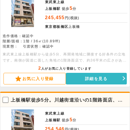
東武東上線
5
上板橋駅
徒歩
分
245,455
円(税抜)
東京都板橋区
上板橋
造作価格：確認中
階層/面積：1階 / 36㎡(10.89坪)
現業態：
引渡状態：確認中
東武東上線上板橋駅から徒歩5分、再開発地域に隣接する好条件の立地
です。南側が国道に面した角地の1階路面店で、約36平米の広さがあり
ます。人通りの多い大通り沿いで、多彩な業態のご相談が可能です。
2
人がお気に入り登録しています
お気に入り登録
詳細を見る
上板橋駅徒歩5分。川越街道沿いの1階路面店、視
認性良好な角地
東武東上線
5
上板橋駅
徒歩
分
254,546
円(税抜)