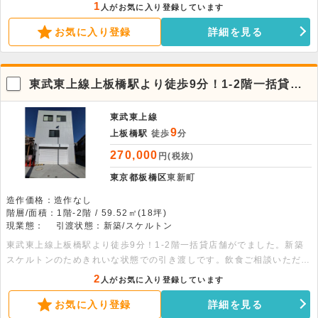
い。
1
人がお気に入り登録しています
お気に入り登録
詳細を見る
東武東上線上板橋駅より徒歩9分！1-2階一括貸店
舗
東武東上線
9
上板橋駅
徒歩
分
270,000
円(税抜)
東京都板橋区
東新町
造作価格：造作なし
階層/面積：1階-2階 / 59.52㎡(18坪)
現業態：
引渡状態：新築/スケルトン
東武東上線上板橋駅より徒歩9分！1-2階一括貸店舗がでました。新築
スケルトンのためきれいな状態での引き渡しです。飲食ご相談いただけ
ます。まずはお問い合わせください。※面積：各階29.76平米
2
人がお気に入り登録しています
お気に入り登録
詳細を見る