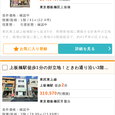
東京都板橋区
上板橋
造作価格：確認中
階層/面積：1階 / 41㎡(12.4坪)
現業態：
引渡状態：確認中
東武東上線上板橋駅から徒歩5分、再開発地域に隣接する好条件の立地
です。南側が国道に面した角地の1階路面店で、約41平米の広さがあり
ます。人通りの多い大通り沿いで、多彩な業態のご相談が可能です。
お気に入り登録
詳細を見る
上板橋駅徒歩1分の好立地！ときわ通り沿い3階貸
事務所・店舗
東武東上線
2
上板橋駅
徒歩
分
310,570
円(税抜)
東京都板橋区
常盤台
造作価格：確認中
階層/面積：3階 / 78.99㎡(23.89坪)