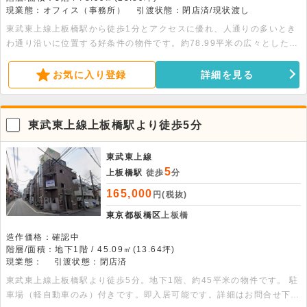
現業態：オフィス（事務所）
引渡状態：閉店済/現状渡し
東武東上線上板橋駅から徒歩1分とアクセスに優れ、人通りの多いとき
わ通り沿いに位置する好条件の物件です。約78.99平米の広々とした空
間は、現況渡しのためレイアウトの自由度が高く、多目的に活用できま
す。周辺には商店街やスーパー、コンビニが充実しており、日々の業務
お気に入り登録
詳細を見る
にも非常に便利な環境です。ぜひ、新たなビジネスの拠点としてご検討
ください。
東武東上線上板橋駅より徒歩5分
東武東上線
5
上板橋駅
徒歩
分
165,000
円(税抜)
東京都板橋区
上板橋
造作価格：確認中
階層/面積：地下1階 / 45.09㎡(13.64坪)
現業態：
引渡状態：閉店済
東武東上線上板橋駅より徒歩5分。地下1階、約45平米の物件です。 駐
車場（軽自動車のみ）付きです。即入居可能です。詳細はお問合せ下さ