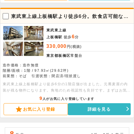
東武東上線上板橋駅より徒歩6分。飲食店可能な物
件です。
東武東上線
6
上板橋駅
徒歩
分
330,000
円(税抜)
東京都板橋区
常盤台
造作価格：造作無償
階層/面積：1階 / 97.93㎡(29.62坪)
前業態：そば
引渡状態：閉店済/現状渡し
東武東上線上板橋駅より徒歩6分の1階店舗が出ました。元蕎麦屋の内
装が残る物件になります。角地のため視認性も良好です。まずはお気軽
にお問い合わせください。
9
人がお気に入り登録しています
お気に入り登録
詳細を見る
8