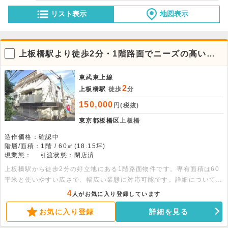
リスト表示
地図表示
上板橋駅より徒歩2分・1階路面でニーズの高い賃
貸店舗事務所
東武東上線
2
上板橋駅
徒歩
分
150,000
円(税抜)
東京都板橋区
上板橋
造作価格：確認中
階層/面積：1階 / 60㎡(18.15坪)
現業態：
引渡状態：閉店済
上板橋駅から徒歩2分の好立地にある1階路面物件です。専有面積は60
平米と使いやすい広さで、幅広い業態に対応可能です。詳細については
お気軽にお問い合わせください。
4
人がお気に入り登録しています
お気に入り登録
詳細を見る