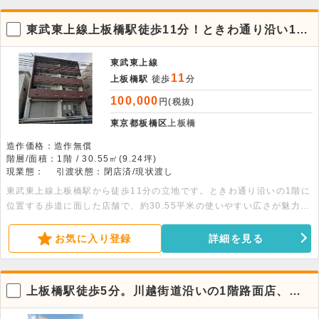
東武東上線上板橋駅徒歩11分！ときわ通り沿い1階
店舗物件。
東武東上線
11
上板橋駅
徒歩
分
100,000
円(税抜)
東京都板橋区
上板橋
造作価格：造作無償
階層/面積：1階 / 30.55㎡(9.24坪)
現業態：
引渡状態：閉店済/現状渡し
東武東上線上板橋駅から徒歩11分の立地です。ときわ通り沿いの1階に
位置する歩道に面した店舗で、約30.55平米の使いやすい広さが魅力。
温水洗浄便座などの設備もあり幅広い業態に対応可能です。詳細につき
ましてはお問い合わせください。
お気に入り登録
詳細を見る
上板橋駅徒歩5分。川越街道沿いの1階路面店、視
認性良好な角地