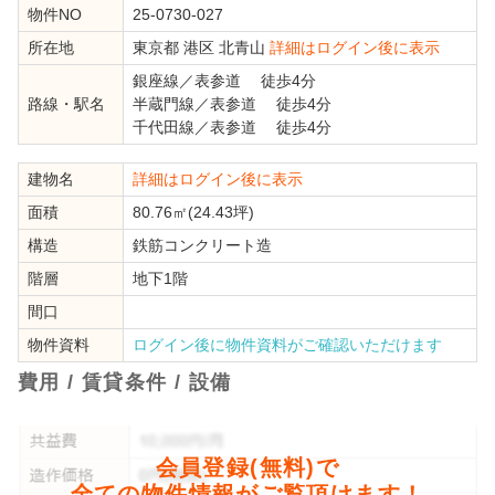
物件NO
25-0730-027
所在地
東京都
港区
北青山
詳細はログイン後に表示
銀座線
／
表参道
徒歩4分
路線・駅名
半蔵門線
／
表参道
徒歩4分
千代田線
／
表参道
徒歩4分
建物名
詳細はログイン後に表示
面積
80.76㎡(24.43坪)
構造
鉄筋コンクリート造
階層
地下1階
間口
物件資料
ログイン後に物件資料がご確認いただけます
費用 / 賃貸条件 / 設備
会員登録(無料)で
全ての物件情報がご覧頂けます！