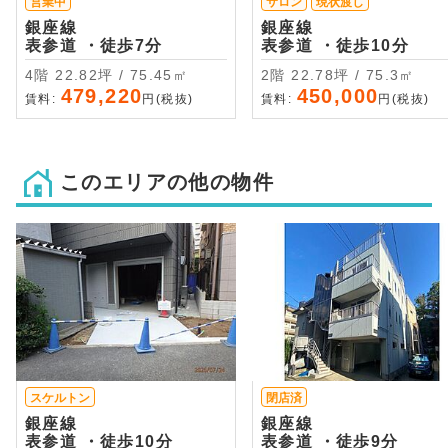
営業中
サロン
現状渡し
銀座線
銀座線
表参道 ・徒歩7分
表参道 ・徒歩10分
4階 22.82坪 / 75.45㎡
2階 22.78坪 / 75.3㎡
479,220
450,000
賃料:
円(税抜)
賃料:
円(税抜)
このエリアの他の物件
スケルトン
閉店済
銀座線
銀座線
表参道 ・徒歩10分
表参道 ・徒歩9分