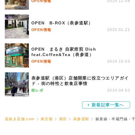
OPEN情報
2025.12.08
OPEN B-ROX（表参道駅）
OPEN情報
2025.01.21
OPEN まるき 自家焙煎 Dish
feat.Coffee&Tea（表参道）
OPEN情報
2024.10.03
表参道駅（港区）店舗開業に役立つエリアガイ
ド - 街の特性と飲食店事情
街レポ
2024.04.03
新着記事一覧へ
居抜き店舗.com
東京都
港区
表参道駅
銀座線・半蔵門線・千