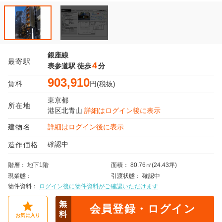
銀座線
最寄駅
4
表参道駅
徒歩
分
903,910
賃料
円(税抜)
東京都
所在地
港区
北青山
詳細はログイン後に表示
建物名
詳細はログイン後に表示
確認中
造作価格
階層
地下1階
面積
80.76㎡(24.43坪)
現業態
引渡状態
確認中
物件資料
ログイン後に物件資料がご確認いただけます
無
会員登録・ログイン
料
お気に入り