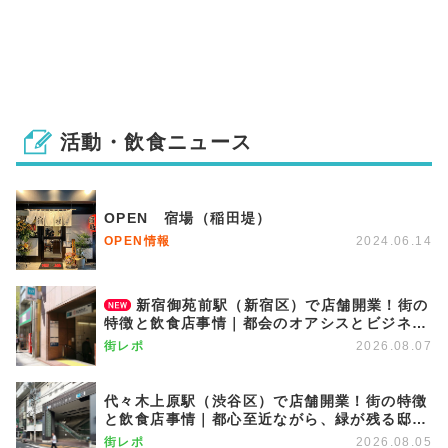
活動・飲食ニュース
OPEN 宿場（稲田堤）
OPEN情報
2024.06.14
新宿御苑前駅（新宿区）で店舗開業！街の
特徴と飲食店事情｜都会のオアシスとビジネス
街が調和する優雅な街
街レポ
2026.08.07
代々木上原駅（渋谷区）で店舗開業！街の特徴
と飲食店事情｜都心至近ながら、緑が残る邸宅
エリア
街レポ
2026.08.05