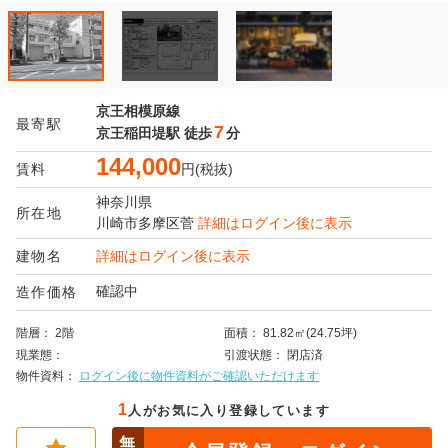
京王相模原線
最寄駅
7
京王稲田堤駅
徒歩
分
144,000
賃料
円(税抜)
神奈川県
所在地
川崎市多摩区
菅
詳細はログイン後に表示
建物名
詳細はログイン後に表示
確認中
造作価格
階層
2階
面積
81.82㎡(24.75坪)
現業態
引渡状態
閉店済
物件資料
ログイン後に物件資料がご確認いただけます
1
人がお気に入り登録しています
無