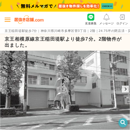
友達募集
メッセージ
ログイン
京王稲田堤駅徒歩7分｜神奈川県川崎市多摩区菅3丁目｜2階｜24.75坪の閉店済・貸店舗物
京王相模原線京王稲田堤駅より徒歩7分。2階物件が
出ました。