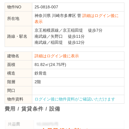
物件NO
25-0818-007
神奈川県
川崎市多摩区
菅
詳細はログイン後に
所在地
表示
京王相模原線
／
京王稲田堤
徒歩7分
路線・駅名
南武線
／
矢野口
徒歩11分
南武線
／
稲田堤
徒歩12分
建物名
詳細はログイン後に表示
面積
81.82㎡(24.75坪)
構造
鉄骨造
階層
2階
間口
物件資料
ログイン後に物件資料がご確認いただけます
費用 / 賃貸条件 / 設備